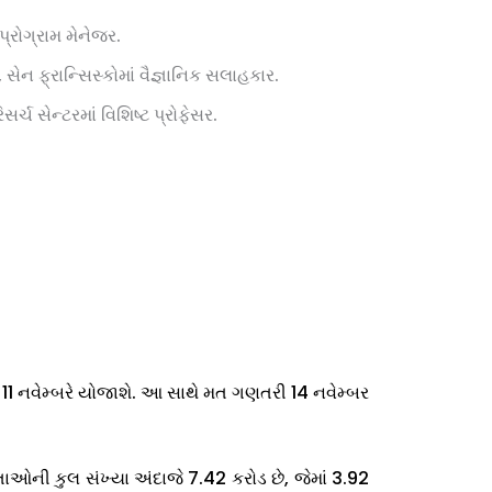
્રોગ્રામ મેનેજર.
ન ફ્રાન્સિસ્કોમાં વૈજ્ઞાનિક સલાહકાર.
ચ સેન્ટરમાં વિશિષ્ટ પ્રોફેસર.
પર 11 નવેમ્બરે યોજાશે. આ સાથે મત ગણતરી 14 નવેમ્બર
ાઓની કુલ સંખ્યા અંદાજે 7.42 કરોડ છે, જેમાં 3.92