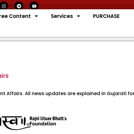
I
T
Y
n
e
o
s
l
u
ree Content
Services
PURCHASE
t
e
t
a
g
u
g
r
b
r
a
e
a
m
m
irs
t Affairs. All news updates are explained in Gujarati fo