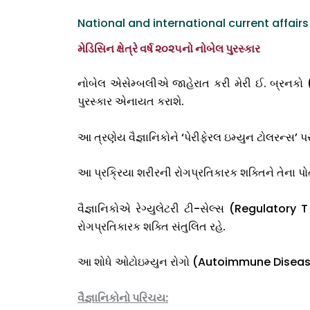
National and international current affair
મેડિસિન ક્ષેત્રે વર્ષ ૨૦૨૫નો નોબેલ પુરસ્કાર
નોબેલ એસેમ્બલીએ જાહેરાત કરી મેરી ઈ. બ્રનકો (અમ
પુરસ્કાર એનાયત કરાશે.
આ ત્રણેય વૈજ્ઞાનિકોને ‘પેરીફેરલ ઇમ્યુન ટોલરન્સ’ પ
આ પ્રક્રિયા શરીરની રોગપ્રતિકારક શક્તિને તેના 
વૈજ્ઞાનિકોએ રેગ્યુલેટરી ટી-સેલ્સ (Regulatory 
રોગપ્રતિકારક શક્તિ સંતુલિત રહે.
આ શોધે ઓટોઇમ્યુન રોગો (Autoimmune Diseases),
વૈજ્ઞાનિકોનો પરિચય: