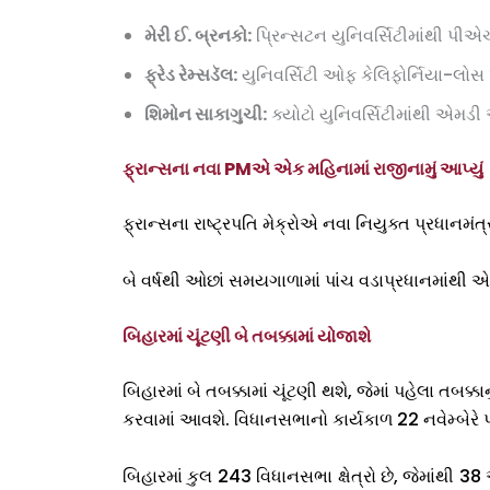
મેરી ઈ. બ્રનકો:
પ્રિન્સટન યુનિવર્સિટીમાંથી પીએચ
ફ્રેડ રેમ્સડૅલ:
યુનિવર્સિટી ઓફ કેલિફોર્નિયા-લોસ 
શિમોન સાકાગુચી:
ક્યોટો યુનિવર્સિટીમાંથી એમડી 
ફ્રાન્સના નવા PMએ એક મહિનામાં રાજીનામું આપ્યું
ફ્રાન્સના રાષ્ટ્રપતિ મેક્રોએ નવા નિયુક્ત પ્રધાનમંત્રી 
બે વર્ષથી ઓછાં સમયગાળામાં પાંચ વડાપ્રધાનમાંથી એ
બિહારમાં ચૂંટણી બે તબક્કામાં યોજાશે
બિહારમાં બે તબક્કામાં ચૂંટણી થશે, જેમાં પહેલા તબ
કરવામાં આવશે. વિધાનસભાનો કાર્યકાળ 22 નવેમ્બેરે પ
બિહારમાં કુલ 243 વિધાનસભા ક્ષેત્રો છે, જેમાંથી