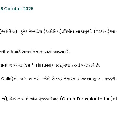
s 8 October 2025
ેરિકા), ફ્રેડ રેમ્સડૅલ (અમેરિકા),શિમોન સાકાગુચી (જાપાન)આ ત્રણ 
રની શોધ માટે સન્માનિત કરવામાં આવ્યા છે.
પોતાના જ અંગો (Self-Tissues) પર હુમલો કરતી અટકાવે છે.
T Cells)ની ઓળખ કરી, જેને રોગપ્રતિકારક શક્તિના સુરક્ષા પ્રહરી
 કેન્સર અને અંગ પ્રત્યારોપણ (Organ Transplantation)ની સારવા