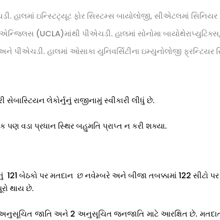
ડી. હાલમાં ઇન્સ્ટિટ્યૂટ ફોર સિસ્ટમ્સ બાયોલોજી, સીએટલમાં સિનિયર પ
એન્જિલસ (UCLA)માંથી પીએચડી. હાલમાં સોનોમા બાયોથેરાપ્યુટિક્સ, સે
અને પીએચડી. હાલમાં ઓસાકા યુનિવર્સિટીના ઇમ્યુનોલોજી ફ્રન્ટિયર રિસર્
સેબાસ્ટિયન લેકોર્નુનું રાજીનામું સ્વીકારી લીધું છે.
ક પણ વડા પ્રધાન સ્થિર બહુમતિ પ્રાપ્ત ન કરી શક્યા.
ક્કાનું 121 બેઠકો પર મતદાન છ નવેમ્બરે અને બીજા તબક્કામાં 122 સીટો 
ૂરો થાય છે.
 38 અનુસૂચિત જાતિ અને 2 અનુસૂચિત જનજાતિ માટે આરક્ષિત છે. મતદાત