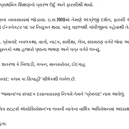
ાથમિક શિક્ષણનો પ્રારંભ ઉર્દુ અને ફારસીથી થયો.
ષણના વ્યવસાયમાં જોડાયા. ઇ.સ.1910માં તેમણે અંગ્રેજી દર્શન, ફારસી 
ાં ઈન્સ્પેકટર પદ પર નિયુક્ત થયા. પરંતુ પાછળથી ગાંધીજીના કહેવાથી ત
્રેમચંદે નવલકથા, વાર્તા, નાટક, સમીક્ષા, લેખ, સંસ્મરણ વગેરે જેવા અનેક
સ્તકો તથા હજારો પૃષ્ઠના ભાષણ અને પત્ર વગેરે લખ્યું.
મિ, શતરંજ કે ખિલાડી, ગબન, માનસરોવર, ઈદગાહ
ેમચંદ: કલમ કા સિપાહી’ શીર્ષકથી લખેલ છે.
‘જમાના’ના સંપાદક દયાનારાયણ નિગમે તેમને ‘પ્રેમચંદ’ નામ આપેલું.
 રાઇટર્સ ઍસોસિયેશન’ના લખનૌ ખાતેના વાર્ષિક અધિવેશનમાં અધ્યક્ષ
હતા.