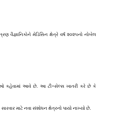
વૈજ્ઞાનિકોને મેડિસિન ક્ષેત્રે વર્ષ ૨૦૨૫નો નોબેલ
ઓ કહેવામાં આવે છે. આ ટી-સેલ્સ ખાતરી કરે છે કે
ર માટે નવા સંશોધન ક્ષેત્રનો પાયો નાખ્યો છે.