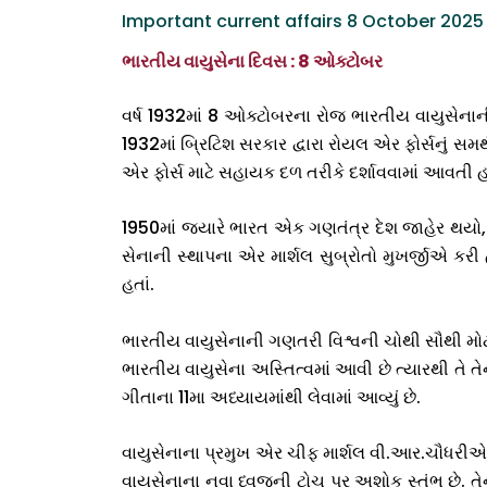
Important current affairs 8 October 2025
ભારતીય વાયુસેના દિવસ : 8 ઓક્ટોબર
વર્ષ 1932માં 8 ઓક્ટોબરના રોજ ભારતીય વાયુસેના
1932માં બ્રિટિશ સરકાર દ્વારા રોયલ એર ફોર્સનું સમ
એર ફોર્સ માટે સહાયક દળ તરીકે દર્શાવવામાં આવતી 
1950માં જ્યારે ભારત એક ગણતંત્ર દેશ જાહેર થયો, ત્
સેનાની સ્થાપના એર માર્શલ સુબ્રોતો મુખર્જીએ કરી 
હતાં.
ભારતીય વાયુસેનાની ગણતરી વિશ્વની ચોથી સૌથી મોટી 
ભારતીય વાયુસેના અસ્તિત્વમાં આવી છે ત્યારથી તે તેના 
ગીતાના 11મા અધ્યાયમાંથી લેવામાં આવ્યું છે.
વાયુસેનાના પ્રમુખ એર ચીફ માર્શલ વી.આર.ચૌધરીએ 91
વાયુસેનાના નવા ધ્વજની ટોચ પર અશોક સ્તંભ છે. તે