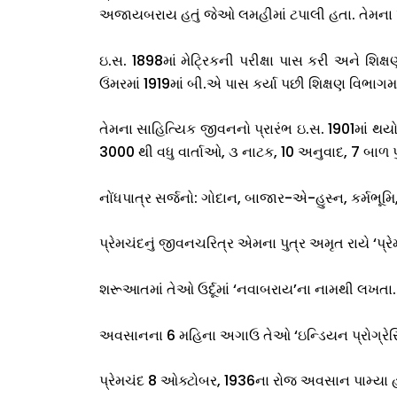
અજાયબરાય હતું જેઓ લમહીમાં ટપાલી હતા. તેમના પ્ર
ઇ.સ. 1898માં મેટ્રિકની પરીક્ષા પાસ કરી અને શિક્
ઉંમરમાં 1919માં બી.એ પાસ કર્યા પછી શિક્ષણ વિભાગમ
તેમના સાહિત્યિક જીવનનો પ્રારંભ ઇ.સ. 1901માં થયો. પ
3000 થી વધુ વાર્તાઓ, ૩ નાટક, 10 અનુવાદ, 7 બાળ પુ
નોંધપાત્ર સર્જનો: ગોદાન, બાજાર-એ-હુસ્ન, કર્મભૂ
પ્રેમચંદનું જીવનચરિત્ર એમના પુત્ર અમૃત રાયે ‘પ્ર
શરૂઆતમાં તેઓ ઉર્દૂમાં ‘નવાબરાય’ના નામથી લખતા. 
અવસાનના 6 મહિના અગાઉ તેઓ ‘ઇન્ડિયન પ્રોગ્રેસિવ
પ્રેમચંદ 8 ઓક્ટોબર, 1936ના રોજ અવસાન પામ્યા 