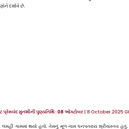
ને દર્શાવે છે.
ટ પ્રેમચંદ મુનશીની પુણ્યતિથિ : 08 ઓક્ટોબર
| 8 October 2025 G
 લમહી ગામમાં થયો હતો. તેમનું મૂળ નામ ધનપતરાય શ્રીવાસ્તવ હતું. ત