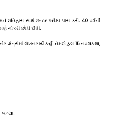
અને ઇતિહાસ સાથે ઇન્ટર પરીક્ષા પાસ કરી. 40 વર્ષની
ેમણે નોકરી છોડી દીધી.
 ક્ષેત્રોમાં લેખનકાર્ય કર્યું. તેમણે કુલ 15 નવલકથા,
 બન્યા.