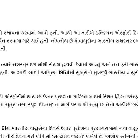
ની સ્થાપના કરવામાં આવી હતી. આથી આ તારીખે ઇન્ડિયન એરફોર્સ દિ
ર્થન કરવામા માટે થઈ હતી. નોંધનીય છે કે,વાયુસેના ભારતીય સશસ્ત્ર દળ
હતી.
યારે સશસ્ત્ર દળ માંથી રોયલ હટાવી દેવામાં આવ્યું અને તેને ફરી ભાર
હતી. આઝાદી બાદ 1 એપ્રિલ 1954માં સુબ્રોતો મુખર્જી ભારતીય વાયુસે
એરફોર્સમાં થાય છે. ઉત્તર પ્રદેશના ગાઝિયાબાદમાં સ્થિત હિંડન એરફો
સૂત્ર ‘નભ: સ્પૃશં દીપ્તમ્’ ના માર્ગ પર ચાલી રહ્યુ છે. તેનો અર્થ છે ‘ગ
મા ભારતીય વાયુસેના દિવસે ઉત્તર પ્રદેશના પ્રયાગરાજમાં નવા વાયુસ
ની નીચે દેવનાગરી લીપીમાં ‘સત્યમેવ જયતે’ લખેલું છે. અશોક સ્તંભન