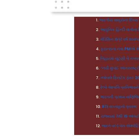
ભારતીય વાયુસેના દિવસ
આધુનિક હિન્દી વાર્તા
મેડિસિન ક્ષેત્રે વર્ષ ૨૦
ફ્રાન્સના નવા PMએ એક
બિહારમાં ચૂંટણી બે તબક્
‘નવી મુંબઈ આંતરરાષ્ટ્ર
ગ્લોબલ ફિનટેક ફેસ્ટ 2
રેલ્વે આપત્તિ પ્રતિભ
ભારતની પ્રથમ વાણિજ્
RTI સપ્તાહનો પ્રારંભ
રાજ્યમાં 7થી 15 ઓક્
ભારતે વર્લ્ડ પેરા એથ્લે