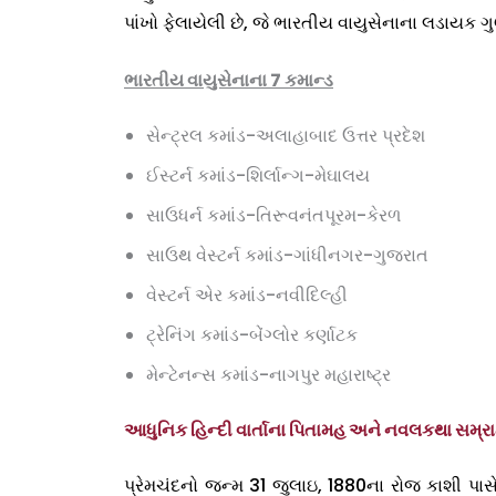
પાંખો ફેલાયેલી છે, જે ભારતીય વાયુસેનાના લડાયક ગુણો
ભારતીય વાયુસેનાના 7 કમાન્ડ
સેન્ટ્રલ કમાંડ-અલાહાબાદ ઉત્તર પ્રદેશ
ઈસ્ટર્ન કમાંડ-શિર્લાન્ગ-મેઘાલય
સાઉધર્ન કમાંડ-તિરૂવનંતપૂરમ-કેરળ
સાઉથ વેસ્ટર્ન કમાંડ-ગાંધીનગર-ગુજરાત
વેસ્ટર્ન એર કમાંડ-નવીદિલ્હી
ટ્રેનિંગ કમાંડ-બેંગ્લોર કર્ણાટક
મેન્ટેનન્સ કમાંડ-નાગપુર મહારાષ્ટ્ર
આધુનિક હિન્દી વાર્તાના પિતામહ અને નવલકથા સમ્રા
પ્રેમચંદનો જન્મ 31 જુલાઇ, 1880ના રોજ કાશી પાસે