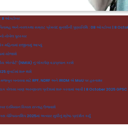
 : 8 ઓક્ટોબર
ના પિતામહ અને નવલકથા સમ્રાટ પ્રેમચંદ મુનશીની પુણ્યતિથિ : 08 ઓક્ટોબર | 8 
૨૫નો નોબેલ પુરસ્કાર
 મહિનામાં રાજીનામું આપ્યું
કામાં યોજાશે
ીય એરપોર્ટ’ (NMIA) નું લોકાર્પણ વડાપ્રધાન કરશે
025 મુંબઈમાં શરૂ થશે
ાવને મજબૂત બનાવવા માટે RPF, NDRF અને IRIDM એ MoU પર હસ્તાક્ષર
યિક કોલસા ખાણ અરુણાચલ પ્રદેશમાં શરૂ કરવામાં આવી | 8 October 2025 GPSC
ટોબર દરમિયાન વિકાસ સપ્તાહ ઉજવાશે
ટિક્સ ચેમ્પિયનશિપ 2025માં અત્યાર સુધીનું શ્રેષ્ઠ પ્રદર્શન કર્યું