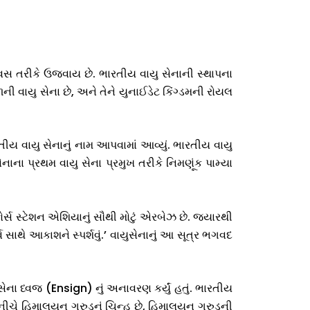
વસ તરીકે ઉજવાય છે. ભારતીય વાયુ સેનાની સ્થાપના
ની વાયુ સેના છે, અને તેને યુનાઈડેટ કિંગ્ડમની રોયલ
તીય વાયુ સેનાનું નામ આપવામાં આવ્યું. ભારતીય વાયુ
નાના પ્રથમ વાયુ સેના પ્રમુખ તરીકે નિમણૂંક પામ્યા
ર્સ સ્ટેશન એશિયાનું સૌથી મોટું એરબેઝ છે. જ્યારથી
ર્વ સાથે આકાશને સ્પર્શવું.’ વાયુસેનાનું આ સૂત્ર ભગવદ
ેના ધ્વજ (Ensign) નું અનાવરણ કર્યું હતું. ભારતીય
ી નીચે હિમાલયન ગરુડનું ચિન્હ છે, હિમાલયન ગરુડની