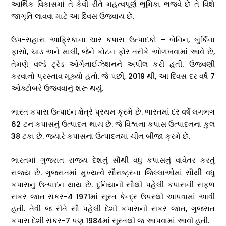
આર્થિક વિકાસમાં તે કેવી રીતે મહત્વપૂર્ણ ભૂમિકા ભજવે છે તે વિશે
જાગૃતિ લાવવા માટે આ દિવસ ઉજવાય છે.
ઉપ-સહારા આફ્રિકાના ચાર કપાસ ઉત્પાદકો – બેનિન, બુર્કિના
ફાસો, ચાડ અને માલી, જેને કોટન ફોર તરીકે ઓળખવામાં આવે છે,
તેમણે વર્લ્ડ ટ્રેડ ઓર્ગેનાઈઝેશનને અપીલ કરી હતી. ઉજવણી
કરવાનો પ્રસ્તાવ મૂક્યો હતો. જે પછી, 2019 થી, આ દિવસ દર વર્ષે 7
ઓક્ટોબરે ઉજવવાનું શરૂ થયું.
ભારત કપાસ ઉત્પાદન ક્ષેત્રે પ્રથમ ક્રમે છે. ભારતમાં દર વર્ષે લગભગ
62 ટન કપાસનું ઉત્પાદન થાય છે. જે વિશ્વના કપાસ ઉત્પાદનના કુલ
38 ટકા છે. જ્યારે કપાસના ઉત્પાદનમાં ચીન બીજા ક્રમે છે.
ભારતમાં ગુજરાત રાજ્ય દેશનું સૌથી વધુ કપાસનું વાવેતર કરતું
રાજ્ય છે. ગુજરાતમાં મુખ્યત્વે સૌરાષ્ટ્રના જિલ્લાઓમાં સૌથી વધુ
કપાસનું ઉત્પાદન થાય છે. દુનિયાની સૌથી પહેલી કપાસની સફળ
સંકર જાત સંકર-4 1971માં સૂરત કેન્દ્ર ઉપરથી આપવામાં આવી
હતી. તેવી જ રીતે સૌ પહેલી દેશી કપાસની સંકર જાત, ગુજરાત
કપાસ દેશી સંકર-7 પણ 1984માં સૂરતથી જ આપવામાં આવી હતી.