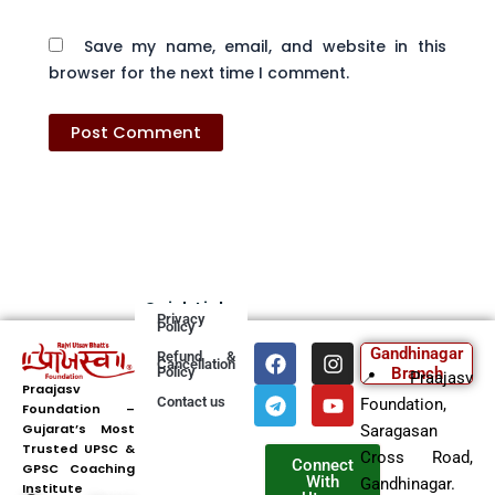
Save my name, email, and website in this
browser for the next time I comment.
Quick Links
Privacy
Policy
F
T
I
Y
Gandhinagar
Refund &
Cancellation
a
e
n
o
Policy
Branch
📍 Praajasv
c
l
s
u
Praajasv
Contact us
Foundation,
Foundation –
e
e
t
t
Gujarat’s Most
b
g
a
u
Saragasan
Trusted UPSC &
o
r
g
b
Cross Road,
Connect
GPSC Coaching
o
a
r
e
With
Gandhinagar.
Institute