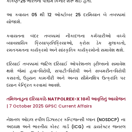
કોંકણ-25 ભારતના પશ્ચિમ કિનારે શરૂ થઈ હતી.
આ કવાયત 05 થી 12 ઓક્ટોબર 25 દરમિયાન બે તબક્કામાં
યોજાશે.
કવાયતના બંદર તબક્કામાં નૌકાદળના કર્મચારીઓ વચ્ચે
વ્યાવસાયિક ક્રિયાપ્રતિક્રિયાઓ, ક્રોસ ડેક મુલાકાતો,
રમતગમતના કાર્યક્રમો અને સાંસ્કૃતિક કાર્યક્રમોનો સમાવેશ થશે.
દરિયાઈ તબક્કામાં જટિલ દરિયાઈ ઓપરેશનલ ડ્રીલ્સનો સમાવેશ
થશે જેમાં હવા-વિરોધી, સપાટી-વિરોધી અને સબમરીન-વિરોધી
કસરતો, ઉડ્ડયન કામગીરી અને અન્ય સીમેનશિપ ઉત્ક્રાંતિ પર
ધ્યાન કેન્દ્રિત કરવામાં આવશે.
તમિલનાડુના દરિયાકાંઠે NATPOLREX-X 10મી આવૃત્તિનું આયોજન
| 7 October 2025 GPSC Current Affairs
નેશનલ ઓઇલ સ્પીલ ડિઝાસ્ટર કન્ટિજન્સી પ્લાન (NOSDCP) ના
અધ્યક્ષ અને ભારતીય કોસ્ટ ગાર્ડ (ICG) ના ડાયરેક્ટર જનરલ