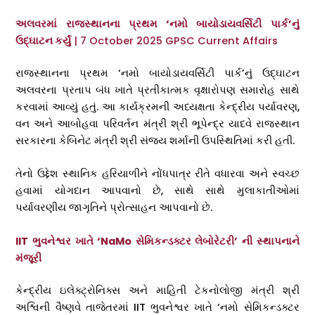
અલવરમાં રાજસ્થાનના પ્રથમ ‘નમો બાયોડાયવર્સિટી પાર્ક’નું
ઉદ્ઘાટન કર્યું
| 7 October 2025 GPSC Current Affairs
રાજસ્થાનના પ્રથમ ‘નમો બાયોડાયવર્સિટી પાર્ક’નું ઉદ્ઘાટન
અલવરના પ્રતાપ બંધ ખાતે પ્રતીકાત્મક વૃક્ષારોપણ સમારોહ સાથે
કરવામાં આવ્યું હતું. આ કાર્યક્રમની અધ્યક્ષતા કેન્દ્રીય પર્યાવરણ,
વન અને આબોહવા પરિવર્તન મંત્રી શ્રી ભૂપેન્દ્ર યાદવે રાજસ્થાન
સરકારના કેબિનેટ મંત્રી શ્રી સંજય શર્માની ઉપસ્થિતિમાં કરી હતી.
તેનો ઉદ્દેશ સ્થાનિક હરિયાળીને નોંધપાત્ર રીતે વધારવા અને સ્વચ્છ
હવામાં યોગદાન આપવાનો છે, સાથે સાથે મુલાકાતીઓમાં
પર્યાવરણીય જાગૃતિને પ્રોત્સાહન આપવાનો છે.
IIT ભુવનેશ્વર ખાતે ‘NaMo સેમિકન્ડક્ટર લેબોરેટરી’ ની સ્થાપનાને
મંજૂરી
કેન્દ્રીય ઇલેક્ટ્રોનિક્સ અને માહિતી ટેકનોલોજી મંત્રી શ્રી
અશ્વિની વૈષ્ણવે તાજેતરમાં IIT ભુવનેશ્વર ખાતે ‘નમો સેમિકન્ડક્ટર