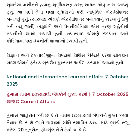
સુધારેલા મશીનને હવાનું શુદ્ધિકરણ કરતું સાધન એવું નામ આપ્યું
હતું. આ પછી તેમાં ઘણા સુધારાઓ કરી આધુનિક એરકંડીશનર
બનાવ્યું હતું. ત્યારબાદ એમણે એરકંડીશનર બનાવવાનું કારખાનું ઉભું
કરી ન્યૂ જર્સી, ન્યૂયોર્ક અને પેન્સીલ્વેનિયા એમ ત્રણ શહેરોમાં
કંપનીની શાખો સ્થાપી હતી. ત્યારબાદ એમણે જાપાન અને
કોરિયામાં પણ કંપનીની શાખાઓ સ્થાપી હતી.
વિજ્ઞાન અને ટેકનોલોજીના વિષયમાં વિલિસ કેરિયરે કરેલા યોગદાન
બદલ એમને ફ્રેન્ક બ્રાઉન પુરસ્કાર અર્પણ કરવામાં આવ્યો હતો.
National and international current affairs 7 October
2025
હમાસ તમામ ઇઝરાયલી બંધકોને મુક્ત કરશે
| 7 October 2025
GPSC Current Affairs
હમાસે જાહેરાત કરી છે કે તે તમામ ઇઝરાયલી બંધકોને મુક્ત કરવા
તૈયાર છે. સાથે જ તે ગાઝામાં શાંતિ સ્થાપિત કરવા માટે ટ્રમ્પે રજૂ
કરેલા 20 સૂત્રોના ફોર્મ્યુલાને તે ટેકો આપે છે.