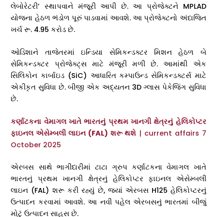
લેબોરેટરી’ સ્થાપવાને મંજૂરી આપી છે. આ પ્રોજેક્ટને MPLAD
યોજના હેઠળ ભંડોળ પૂરું પાડવામાં આવશે. આ પ્રોજેક્ટનો અંદાજિત
ખર્ચ રૂ. 4.95 કરોડ છે.
ઓડિશાને તાજેતરમાં ઇન્ડિયા સેમિકન્ડક્ટર મિશન હેઠળ બે
સેમિકન્ડક્ટર પ્રોજેક્ટ્સ માટે મંજૂરી મળી છે. આમાંથી એક
સિલિકોન કાર્બાઇડ (SiC) આધારિત કમ્પાઉન્ડ સેમિકન્ડક્ટર્સ માટે
એકીકૃત સુવિધા છે. બીજી એક અદ્યતન 3D ગ્લાસ પેકેજિંગ સુવિધા
છે.
કર્ણાટકના વેમાગલ ખાતે ભારતનું પ્રથમ ખાનગી ક્ષેત્રનું હેલિકોપ્ટર
ફાઇનલ એસેમ્બલી લાઇન (FAL) શરૂ થશે
| current affairs 7
October 2025
એરબસ સાથે ભાગીદારીમાં ટાટા ગ્રુપ કર્ણાટકના વેમાગલ ખાતે
ભારતનું પ્રથમ ખાનગી ક્ષેત્રનું હેલિકોપ્ટર ફાઇનલ એસેમ્બલી
લાઇન (FAL) શરૂ કરી રહ્યું છે, જ્યાં એરબસ H125 હેલિકોપ્ટરનું
ઉત્પાદન કરવામાં આવશે. આ નવી પહેલ એરબસનું ભારતમાં બીજું
મોટું ઉત્પાદન સાહસ છે.