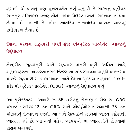
હમાસે એ વાતનું પણ પુનરાવર્તન કર્યું હતું કે તે ગાઝાનું વહીવટ
સ્વતંત્ર ટેક્નિકલ નિષ્ણાતોની એક પેલેસ્ટાઇનની સંસ્થાને સોંપવા
તૈયાર છે. આથી તે એક આંતરિક તાત્કાલિક શાસન માળખું
સ્વીકારવા તૈયાર છે.
દેશના પ્રથમ સહકારી મલ્ટી-ફીડ કોમ્પ્રેસ્ડ બાયોગેસ પ્લાન્ટનું
ઉદ્ઘાટન
કેન્દ્રીય ગૃહમંત્રી અને સહકાર મંત્રી શ્રી અમિત શાહે
મહારાષ્ટ્રના અહિલ્યાનગર જિલ્લાના કોપરગાંવમાં મહર્ષિ શંકરરાવ
કોલ્હે સહકારી ખાંડ કારખાના ખાતે દેશના પ્રથમ સહકારી મલ્ટી-
ફીડ કોમ્પ્રેસ્ડ બાયોગેસ (CBG) પ્લાન્ટનું ઉદ્ઘાટન કર્યું.
આ પ્રોજેક્ટમાં આશરે રૂ. 55 કરોડનું રોકાણ સામેલ છે. CBG
પ્લાન્ટ દરરોજ 12 ટન CBG અને ગોળ/મોલાસીસમાંથી 75 ટન
પોટાશનું ઉત્પાદન કરશે. આ બંને ઉત્પાદનો હાલમાં ભારત વિદેશથી
આયાત કરે છે, આ નવી પહેલ આપણને આ આયાતોને રોકવામાં
સક્ષમ બનાવશે.