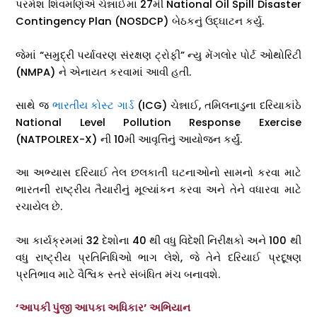
પરમેશ શિવમણિએ ચેન્નાઈમાં 27મી National Oil Spill Disaster
Contingency Plan (NOSDCP) બેઠકનું ઉદ્ઘાટન કર્યુ.
જેમાં “સમુદ્રી પર્યાવરણ સંરક્ષણ ટ્રોફી” ન્યુ મેંગલોર પોર્ટ ઓથોરિટી
(NMPA) ને એનાયત કરવામાં આવી હતી.
સાથે જ
ભારતીય કોસ્ટ ગાર્ડ
(ICG) ચેન્નાઈ, તમિલનાડુના દરિયાકાંઠે
National Level Pollution Response Exercise
(NATPOLREX-X) ની 10મી આવૃત્તિનું આયોજન કર્યું.
આ અભ્યાસ દરિયાઈ તેલ છલકાતી ઘટનાઓનો સામનો કરવા માટે
ભારતની રાષ્ટ્રીય તૈયારીનું મૂલ્યાંકન કરવા અને તેને વધારવા માટે
રચાયેલ છે.
આ કાર્યક્રમમાં 32 દેશોના 40 થી વધુ વિદેશી નિરીક્ષકો અને 100 થી
વધુ રાષ્ટ્રીય પ્રતિનિધિઓ ભાગ લેશે, જે તેને દરિયાઈ પ્રદૂષણ
પ્રતિભાવ માટે વૈશ્વિક સ્તરે સંબંધિત મંચ બનાવશે.
‘આપકી પુંજી આપકા અધિકાર’ અભિયાન