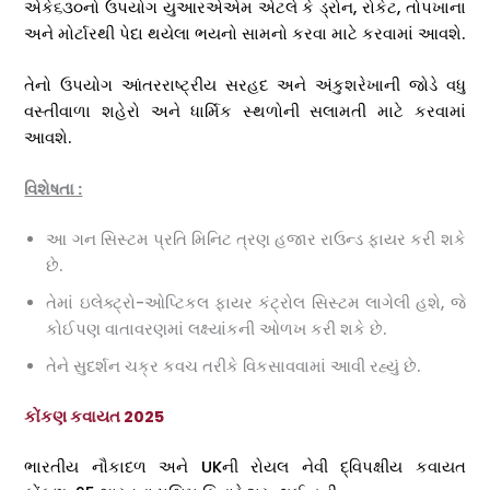
એકે૬૩૦નો ઉપયોગ યુઆરએએમ એટલે કે ડ્રોન, રોકેટ, તોપખાના
અને મોર્ટારથી પેદા થયેલા ભયનો સામનો કરવા માટે કરવામાં આવશે.
તેનો ઉપયોગ આંતરરાષ્ટ્રીય સરહદ અને અંકુશરેખાની જોડે વધુ
વસ્તીવાળા શહેરો અને ધાર્મિક સ્થળોની સલામતી માટે કરવામાં
આવશે.
વિશેષતા :
આ ગન સિસ્ટમ પ્રતિ મિનિટ ત્રણ હજાર રાઉન્ડ ફાયર કરી શકે
છે.
તેમાં ઇલેક્ટ્રો-ઓપ્ટિકલ ફાયર કંટ્રોલ સિસ્ટમ લાગેલી હશે, જે
કોઈપણ વાતાવરણમાં લક્ષ્યાંકની ઓળખ કરી શકે છે.
તેને સુદર્શન ચક્ર કવચ તરીકે વિકસાવવામાં આવી રહ્યું છે.
કોંકણ કવાયત 2025
ભારતીય નૌકાદળ અને UKની રોયલ નેવી દ્વિપક્ષીય કવાયત