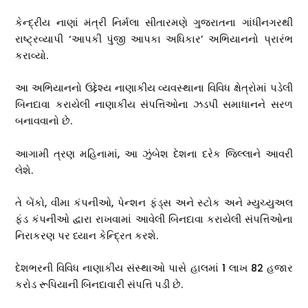
કેન્દ્રીય નાણાં મંત્રી નિર્મલા સીતારમણે ગુજરાતના ગાંધીનગરથી
રાષ્ટ્રવ્યાપી ‘આપકી પુંજી આપકા અધિકાર’ અભિયાનનો પ્રારંભ
કરાવ્યો.
આ અભિયાનનો ઉદ્દેશ્ય નાણાકીય વ્યવસ્થાના વિવિધ ક્ષેત્રોમાં પડેલી
બિનદાવા કરાયેલી નાણાકીય સંપત્તિઓના ઝડપી સમાધાનને સરળ
બનાવવાનો છે.
આગામી ત્રણ મહિનામાં, આ ઝુંબેશ દેશના દરેક જિલ્લાને આવરી
લેશે.
તે બેંકો, વીમા કંપનીઓ, પેન્શન ફંડ્સ અને સ્ટોક અને મ્યુચ્યુઅલ
ફંડ કંપનીઓ દ્વારા રાખવામાં આવેલી બિનદાવા કરાયેલી સંપત્તિઓના
નિરાકરણ પર ધ્યાન કેન્દ્રિત કરશે.
દેશભરની વિવિધ નાણાકીય સંસ્થાઓ પાસે હાલમાં 1 લાખ 82 હજાર
કરોડ રૂપિયાની બિનદાવારી સંપત્તિ પડી છે.