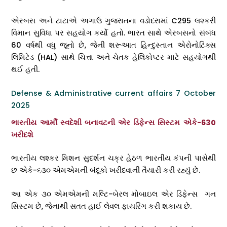
એરબસ અને ટાટાએ અગાઉ ગુજરાતના વડોદરામાં C295 લશ્કરી
વિમાન સુવિધા પર સહયોગ કર્યો હતો. ભારત સાથે એરબસનો સંબંધ
60 વર્ષથી વધુ જૂનો છે, જેની શરૂઆત હિન્દુસ્તાન એરોનોટિક્સ
લિમિટેડ (HAL) સાથે ચિત્તા અને ચેતક હેલિકોપ્ટર માટે સહયોગથી
થઈ હતી.
Defense & Administrative current affairs 7 October
2025
ભારતીય આર્મી સ્વદેશી બનાવટની એર ડિફેન્સ સિસ્ટમ એકે-630
ખરીદશે
ભારતીય લશ્કર મિશન સુદર્શન ચક્ર હેઠળ ભારતીય કંપની પાસેથી
છ એકે-૬૩૦ એમએમની બંદૂકો ખરીદવાની તૈયારી કરી રહ્યું છે.
આ એક ૩૦ એમએમની મલ્ટિ-બેરલ મોબાઇલ એર ડિફેન્સ ગન
સિસ્ટમ છે, જેનાથી સતત હાઈ લેવલ ફાયરિંગ કરી શકાય છે.