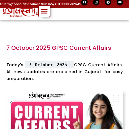
F
I
T
Y
Skip
a
n
e
o
info@praajasvfoundation.in
+91 8980502645
c
s
l
u
Menu
to
e
t
e
t
b
a
g
u
o
g
r
b
content
o
r
a
e
k
a
m
m
7 October 2025 GPSC Current Affairs
Today’s
GPSC Current Affairs.
7 October 2025
All news updates are explained in Gujarati for easy
preparation.