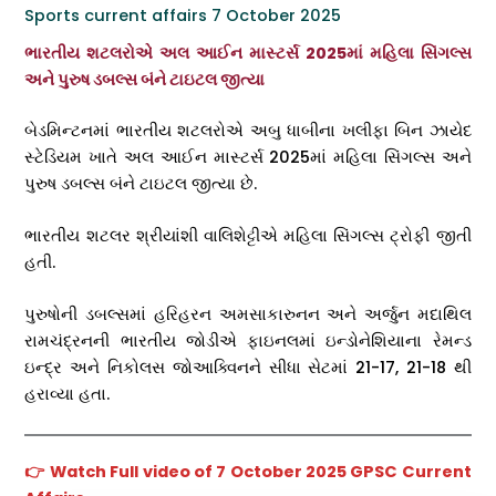
Sports current affairs 7 October 2025
ભારતીય શટલરોએ અલ આઈન માસ્ટર્સ 2025માં મહિલા સિંગલ્સ
અને પુરુષ ડબલ્સ બંને ટાઇટલ જીત્યા
બેડમિન્ટનમાં ભારતીય શટલરોએ ​​અબુ ધાબીના ખલીફા બિન ઝાયેદ
સ્ટેડિયમ ખાતે અલ આઈન માસ્ટર્સ 2025માં મહિલા સિંગલ્સ અને
પુરુષ ડબલ્સ બંને ટાઇટલ જીત્યા છે.
ભારતીય શટલર શ્રીયાંશી વાલિશેટ્ટીએ મહિલા સિંગલ્સ ટ્રોફી જીતી
હતી.
પુરુષોની ડબલ્સમાં હરિહરન અમસાકારુનન અને અર્જુન મદાથિલ
રામચંદ્રનની ભારતીય જોડીએ ફાઇનલમાં ઇન્ડોનેશિયાના રેમન્ડ
ઇન્દ્ર અને નિકોલસ જોઆક્વિનને સીધા સેટમાં 21-17, 21-18 થી
હરાવ્યા હતા.
👉
Watch Full video of 7 October 2025 GPSC Current