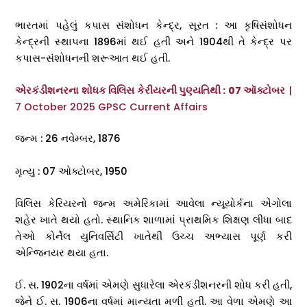
ભારતમાં પહેલું કપાસ સંશોધન કેન્દ્ર, સૂરત : આ કૃષિસંશોધન
કેન્દ્રની સ્થાપના 1896માં થઈ હતી અને 1904થી તે કેન્દ્ર પર
કપાસ-સંશોધનની શરૂઆત થઈ હતી.
એરકંડીશનરના શોધક વિલિસ કેરીયરની પુણ્યતિથી : 07 ઑક્ટોબર
|
7 October 2025 GPSC Current Affairs
જન્મ : 26 નવેમ્બર, 1876
મૃત્યુ : 07 ઓક્ટોબર, 1950
વિલિસ કેરિયરનો જન્મ અમેરિકામાં આવેલા ન્યૂયોર્કના એંગોલા
શહેર ખાતે થયો હતો. સ્થાનિક શાળામાં પ્રાથમિક શિક્ષણ લીધા બાદ
તેઓ કોર્નેલ યુનિવર્સિટી ખાતેથી ઉચ્ચ અભ્યાસ પૂર્ણ કરી
એન્જિનયર થયા હતા.
ઈ. સ. 1902ના વર્ષમાં એમણે સુધારેલા એરકંડીશનરની શોધ કરી હતી,
જેને ઈ. સ. 1906ના વર્ષમાં માન્યતા મળી હતી. આ વેળા એમણે આ