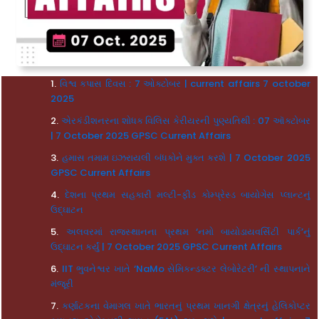
વિશ્વ કપાસ દિવસ : 7 ઓક્ટોબર | current affairs 7 october
2025
એરકંડીશનરના શોધક વિલિસ કેરીયરની પુણ્યતિથી : 07 ઑક્ટોબર
| 7 October 2025 GPSC Current Affairs
હમાસ તમામ ઇઝરાયલી બંધકોને મુક્ત કરશે | 7 October 2025
GPSC Current Affairs
દેશના પ્રથમ સહકારી મલ્ટી-ફીડ કોમ્પ્રેસ્ડ બાયોગેસ પ્લાન્ટનું
ઉદ્ઘાટન
અલવરમાં રાજસ્થાનના પ્રથમ ‘નમો બાયોડાયવર્સિટી પાર્ક’નું
ઉદ્ઘાટન કર્યું | 7 October 2025 GPSC Current Affairs
IIT ભુવનેશ્વર ખાતે ‘NaMo સેમિકન્ડક્ટર લેબોરેટરી’ ની સ્થાપનાને
મંજૂરી
કર્ણાટકના વેમાગલ ખાતે ભારતનું પ્રથમ ખાનગી ક્ષેત્રનું હેલિકોપ્ટર