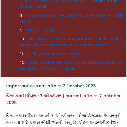
ફાઇનલ એસેમ્બલી લાઇન (FAL) શરૂ થશે | current affairs 7
October 2025
ભારતીય આર્મી સ્વદેશી બનાવટની એર ડિફેન્સ સિસ્ટમ એકે-630
ખરીદશે
કોંકણ કવાયત 2025
તમિલનાડુના દરિયાકાંઠે NATPOLREX-X 10મી આવૃત્તિનું
આયોજન | 7 October 2025 GPSC Current Affairs
‘આપકી પુંજી આપકા અધિકાર’ અભિયાન
ભારતીય શટલરોએ અલ આઈન માસ્ટર્સ 2025માં મહિલા સિંગલ્સ
અને પુરુષ ડબલ્સ બંને ટાઇટલ જીત્યા
Important current affairs 7 October 2025
વિશ્વ કપાસ દિવસ : 7 ઓક્ટોબર
| current affairs 7 october
2025
વિશ્વ કપાસ દિવસ દર વર્ષે 7 ઓક્ટોબરના રોજ ઉજવાય છે. વસ્ત્રો
બનાવવા માટે કપાસ સૌથી જરૂરી વસ્તુ છે. કોટન ઇન્ડસ્ટ્રીઝ દેશના