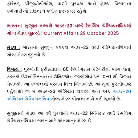
ફોરેસ્ટ, પીજીવીસીએલ, પાણી પુરવઠા અને હેલ્થ વિભાગના
કર્મચારીઓ રાઉન્ડ ધ ક્લોક ફરજ પર રહેશે.
ભારતના સુજીત કલ્કલે અંડર-23 વર્લ્ડ રેસલિંગ ચેમ્પિયનશિપમાં
ગોલ્ડ મેડલ જીત્યો
| Current Affairs 29 October 2025
મેડલ
:
ભારતના સુજીત કલ્કલે અંડર-23 વર્લ્ડ ચેમ્પિયનશિપમાં
ગોલ્ડ મેડલ જીત્યો છે.
વિજય :
પુરુષોની ફ્રીસ્ટાઇલ 65 કિલોગ્રામ કેટેગરીમાં ભાગ લેતા,
કલ્કલે ઉઝબેકિસ્તાનના ઉમિદજોન જાલોલોવ પર 10-0 થી વિજય
મેળવ્યો. આ કલ્કલનો પ્રથમ વિશ્વ ખિતાબ છે. આ યુવા કુસ્તીબાજ
પહેલાથી જ બે અંડર-23 એશિયન ટાઇટલ અને એક
અંડર-20
એશિયન ચેમ્પિયનશિપ
ગોલ્ડ મેડલ પોતાના નામે કરી ચૂક્યો છે.
સુજીતનો મેડલ આ વર્ષે પુરુષોની અંડર-23 સિનિયર વર્લ્ડ રેસલિંગ
ચેમ્પિયનશિપમાં ભારત માટે એકમાત્ર મેડલ છે.