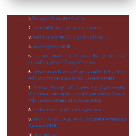
વિશ્વ સ્ટ્રોક દિવસ : 29 ઓક્ટોબર
વિશ્વની સૌથી ઝડપી બુલેટ ટ્રેનનું અનાવરણ
કેથરિન કોનોલી આઇરિશ રાષ્ટ્રપતિ તરીકે ચૂંટાયા
સખારોવ પુરસ્કાર 2025
ભારતના આગામી મુખ્ય ન્યાયાધીશ (CJI) તરીકે
ન્યાયાધીશ સૂર્યકાંતની નિમણૂકની ભલામણ
બીજા તબક્કામાં 12 રાજ્યોની મતદાર યાદીની SIR પ્રક્રિયા
થશે | 29 October 2025 GPSC Current Affairs
કેન્દ્રીય કૃષિ મંત્રી શ્રી શિવરાજ સિંહ ચૌહાણે રાષ્ટ્રીય
બીજ નિગમના અત્યાધુનિક બીજ પ્રક્રિયા પ્લાન્ટનું ઉદ્ઘાટન
કર્યું | current affairs 29 October 2025
ભારતીય નૌકાદળનું ત્રીજું સર્વે જહાજ ‘ઇક્ષક’
‘સતર્કતા જાગૃતિ સપ્તાહ-૨૦૨૫’ | Current Affairs 29
October 2025
લીલી પરિક્રમા