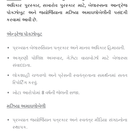
અધિકાર પુરસ્કાર, સખારોવ પુરસ્કાર માટે, બેલારુસના આન્દ્રેજ
પોક્ઝોબુટ અને જ્યોર્જિયાના મઝિયા અમાઘલોબેલીની પસંદગી
કરવામાં આવી છે.
એન્ડ્રેજ પોક્ઝોબુટ
પ્રખ્યાત બેલારુસિયન પત્રકાર અને માનવ અધિકાર હિમાયતી.
અગ્રણી પોલિશ અખબાર, ગેઝેટા વાયબોર્ઝા માટે બેલારુસ
સંવાદદાતા.
લોકશાહી ચળવળો અને પ્રેસની સ્વતંત્રતાના સમર્થનમાં સતત
રિપોર્ટિંગ કરવું.
ખોટા આરોપોમાં 8 વર્ષની જેલની સજા.
મઝિયા અમાઘલોબેલી
પ્રખ્યાત જ્યોર્જિયન પત્રકાર અને સ્વતંત્ર મીડિયા સંગઠનોના
સ્થાપક.