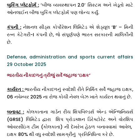
બુકિંગ પ્લેટફોર્મ :
‘બીજ વ્યવસ્થાપન 2.0’ સિસ્ટમ અને ખેડૂતો માટે
ઓનલાઈન બીજ બુકિંગ પ્લેટફોર્મ પણ લોન્ચ કર્યું.
કંપની :
નેશનલ સીડ્સ કોર્પોરેશન લિમિટેડ એ શેડ્યૂલ ‘B’ – મિની
રત્ન કેટેગરી-I કંપની છે, જે સંપૂર્ણપણે ભારત સરકારની માલિકીની
છે.
Defense, administration and sports current affairs
29 October 2025
ભારતીય નૌકાદળનું ત્રીજું સર્વે જહાજ ‘ઇક્ષક’
કાર્યરત
:
ભારતીય નૌકાદળનું સ્વદેશી રીતે નિર્મિત સર્વે જહાજ ઇક્ષક,
06 નવેમ્બર 2025 ના રોજ કોચી નેવલ બેઝ ખાતે કાર્યરત થવાનું છે.
બનાવટ :
કોલકાતાના ગાર્ડન રીચ શિપબિલ્ડર્સ એન્ડ એન્જિનિયર્સ
(GRSE) લિમિટેડ દ્વારા શિપ પ્રોડક્શન ડિરેક્ટોરેટ અને વોરશિપ
ઓવરસીઇંગ ટીમ (કોલકાતા) ની દેખરેખ હેઠળ બનાવવામાં આવેલ,
ઇક્ષક 80% થી વધુ સ્વદેશી સામગ્રીનું પ્રતિનિધિત્વ કરે છે.