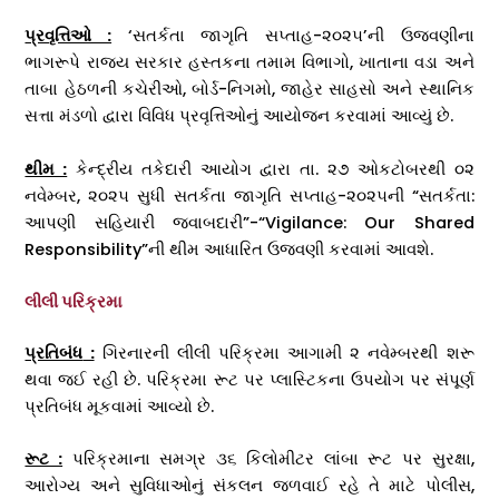
પ્રવૃત્તિઓ :
‘સતર્કતા જાગૃતિ સપ્તાહ-૨૦૨૫’ની ઉજવણીના
ભાગરૂપે રાજ્ય સરકાર હસ્તકના તમામ વિભાગો, ખાતાના વડા અને
તાબા હેઠળની કચેરીઓ, બોર્ડ-નિગમો, જાહેર સાહસો અને સ્થાનિક
સત્તા મંડળો દ્વારા વિવિધ પ્રવૃત્તિઓનું આયોજન કરવામાં આવ્યું છે.
થીમ :
કેન્દ્રીય તકેદારી આયોગ દ્વારા તા. ૨૭ ઓકટોબરથી ૦૨
નવેમ્બર, ૨૦૨૫ સુધી સતર્કતા જાગૃતિ સપ્તાહ-૨૦૨૫ની “સતર્કતા:
આપણી સહિયારી જવાબદારી”-“Vigilance: Our Shared
Responsibility”ની થીમ આધારિત ઉજવણી કરવામાં આવશે.
લીલી પરિક્રમા
પ્રતિબંધ
:
ગિરનારની લીલી પરિક્રમા આગામી ૨ નવેમ્બરથી શરૂ
થવા જઈ રહી છે. પરિક્રમા રૂટ પર પ્લાસ્ટિકના ઉપયોગ પર સંપૂર્ણ
પ્રતિબંધ મૂકવામાં આવ્યો છે.
રૂટ :
પરિક્રમાના સમગ્ર ૩૬ કિલોમીટર લાંબા રૂટ પર સુરક્ષા,
આરોગ્ય અને સુવિધાઓનું સંકલન જળવાઈ રહે તે માટે પોલીસ,