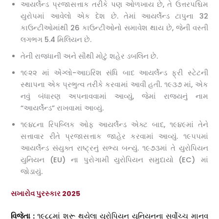
આયર્લેન્ડ પ્રજાસત્તાક તરીકે પણ ઓળખાય છે, તે ઉત્તરપશ્ચિમ
યુરોપમાં આવેલો એક દેશ છે. તેમાં આયર્લેન્ડ ટાપુના 32
કાઉન્ટીઓમાંથી 26 કાઉન્ટીઓનો સમાવેશ થાય છે, જેની વસ્તી
લગભગ 5.4 મિલિયન છે.
તેની રાજધાની અને સૌથી મોટું શહેર ડબલિન છે.
૧૯૨૨ માં એંગ્લો-આઇરિશ સંધિ બાદ આયર્લેન્ડ ફ્રી સ્ટેટની
સ્થાપના એક પ્રભુત્વ તરીકે કરવામાં આવી હતી. ૧૯૩૭ માં, એક
નવું બંધારણ અપનાવવામાં આવ્યું, જેમાં રાજ્યનું નામ
“આયર્લેન્ડ” રાખવામાં આવ્યું.
૧૯૪૮ના રિપબ્લિક ઓફ આયર્લેન્ડ એક્ટ બાદ, ૧૯૪૯માં તેને
સત્તાવાર રીતે પ્રજાસત્તાક જાહેર કરવામાં આવ્યું. ૧૯૫૫માં
આયર્લેન્ડ સંયુક્ત રાષ્ટ્રનું સભ્ય બન્યું. ૧૯૭૩માં તે યુરોપિયન
યુનિયન (EU) ના પુરોગામી યુરોપિયન સમુદાયો (EC) માં
જોડાયું.
સખારોવ પુરસ્કાર 2025
વિજેતા :
૧૯૮૮માં શરૂ થયેલા યુરોપિયન યુનિયનના સર્વોચ્ચ માનવ