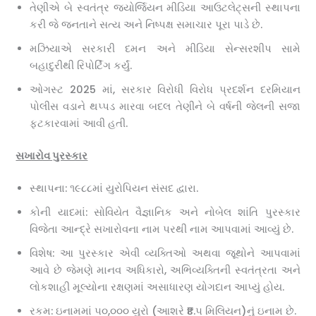
તેણીએ બે સ્વતંત્ર જ્યોર્જિયન મીડિયા આઉટલેટ્સની સ્થાપના
કરી જે જનતાને સત્ય અને નિષ્પક્ષ સમાચાર પૂરા પાડે છે.
મઝિયાએ સરકારી દમન અને મીડિયા સેન્સરશીપ સામે
બહાદુરીથી રિપોર્ટિંગ કર્યું.
ઓગસ્ટ 2025 માં, સરકાર વિરોધી વિરોધ પ્રદર્શન દરમિયાન
પોલીસ વડાને થપ્પડ મારવા બદલ તેણીને બે વર્ષની જેલની સજા
ફટકારવામાં આવી હતી.
સખારોવ પુરસ્કાર
સ્થાપના: ૧૯૮૮માં યુરોપિયન સંસદ દ્વારા.
કોની યાદમાં: સોવિયેત વૈજ્ઞાનિક અને નોબેલ શાંતિ પુરસ્કાર
વિજેતા આન્દ્રે સખારોવના નામ પરથી નામ આપવામાં આવ્યું છે.
વિશેષ: આ પુરસ્કાર એવી વ્યક્તિઓ અથવા જૂથોને આપવામાં
આવે છે જેમણે માનવ અધિકારો, અભિવ્યક્તિની સ્વતંત્રતા અને
લોકશાહી મૂલ્યોના રક્ષણમાં અસાધારણ યોગદાન આપ્યું હોય.
રકમ: ઇનામમાં ૫૦,૦૦૦ યુરો (આશરે ₹૪.૫ મિલિયન)નું ઇનામ છે.