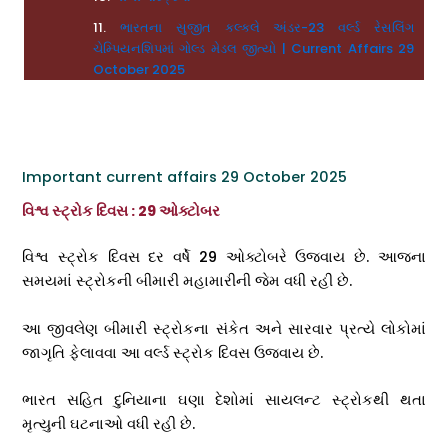
ભારતના સુજીત કલ્કલે અંડર-23 વર્લ્ડ રેસલિંગ
ચેમ્પિયનશિપમાં ગોલ્ડ મેડલ જીત્યો | Current Affairs 29
October 2025
Important current affairs 29 October 2025
વિશ્વ સ્ટ્રોક દિવસ : 29 ઓક્ટોબર
વિશ્વ સ્ટ્રોક દિવસ દર વર્ષે 29 ઓક્ટોબરે ઉજવાય છે. આજના
સમયમાં સ્ટ્રોકની બીમારી મહામારીની જેમ વધી રહી છે.
આ જીવલેણ બીમારી સ્ટ્રોકના સંકેત અને સારવાર પ્રત્યે લોકોમાં
જાગૃતિ ફેલાવવા આ વર્લ્ડ સ્ટ્રોક દિવસ ઉજવાય છે.
ભારત સહિત દુનિયાના ઘણા દેશોમાં સાયલન્ટ સ્ટ્રોકથી થતા
મૃત્યુની ઘટનાઓ વધી રહી છે.