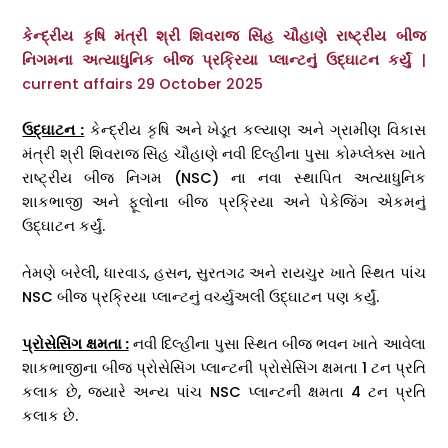
કેન્દ્રીય કૃષિ મંત્રી શ્રી શિવરાજ સિંહ ચૌહાણે રાષ્ટ્રીય બીજ
નિગમના અત્યાધુનિક બીજ પ્રક્રિયા પ્લાન્ટનું ઉદ્ઘાટન કર્યું
|
current affairs 29 October 2025
ઉદ્ઘાટન :
કેન્દ્રીય કૃષિ અને ખેડૂત કલ્યાણ અને ગ્રામીણ વિકાસ
મંત્રી શ્રી શિવરાજ સિંહ ચૌહાણે નવી દિલ્હીના પુસા કોમ્પ્લેક્સ ખાતે
રાષ્ટ્રીય બીજ નિગમ (NSC) ના નવા સ્થાપિત અત્યાધુનિક
શાકભાજી અને ફૂલોના બીજ પ્રક્રિયા અને પેકેજિંગ એકમનું
ઉદ્ઘાટન કર્યું.
તેમણે બરેલી, ધારવાડ, હસન, સુરતગઢ અને રાયચુર ખાતે સ્થિત પાંચ
NSC બીજ પ્રક્રિયા પ્લાન્ટનું વર્ચ્યુઅલી ઉદ્ઘાટન પણ કર્યું.
પ્રોસેસિંગ ક્ષમતા :
નવી દિલ્હીના પુસા સ્થિત બીજ ભવન ખાતે આવેલા
શાકભાજીના બીજ પ્રોસેસિંગ પ્લાન્ટની પ્રોસેસિંગ ક્ષમતા 1 ટન પ્રતિ
કલાક છે, જ્યારે અન્ય પાંચ NSC પ્લાન્ટની ક્ષમતા 4 ટન પ્રતિ
કલાક છે.