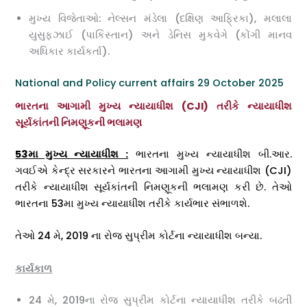
મુખ્ય વિજેતાઓ: નેલ્સન મંડેલા (દક્ષિણ આફ્રિકા), મલાલા
યુસુફઝાઈ (પાકિસ્તાન) અને ડેનિસ મુકવેગે (કોંગી માનવ
અધિકાર કાર્યકર્તા).
National and Policy current affairs 29 October 2025
ભારતના આગામી મુખ્ય ન્યાયાધીશ (CJI) તરીકે ન્યાયાધીશ
સૂર્યકાંતની નિમણૂકની ભલામણ
53
મા મુખ્ય ન્યાયાધીશ :
ભારતના મુખ્ય ન્યાયાધીશ બી.આર.
ગવઈએ કેન્દ્ર સરકારને ભારતના આગામી મુખ્ય ન્યાયાધીશ (CJI)
તરીકે ન્યાયાધીશ સૂર્યકાંતની નિમણૂકની ભલામણ કરી છે. તેઓ
ભારતના 53મા મુખ્ય ન્યાયાધીશ તરીકે કાર્યભાર સંભાળશે.
તેઓ 24 મે, 2019 ના રોજ સુપ્રીમ કોર્ટના ન્યાયાધીશ બન્યા.
કાર્યકાળ
24 મે, 2019ના રોજ સુપ્રીમ કોર્ટના ન્યાયાધીશ તરીકે બઢતી