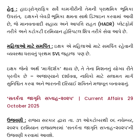
હેતુ :
હાઇડ્રોગ્રાફિક સર્વે કામગીરીની તેમની પ્રાથમિક ભૂમિકા
ઉપરાંત, ઇક્ષકને બેવડી ભૂમિકા ક્ષમતા સાથે ડિઝાઇન કરવામાં આવી
છે, જે માનવતાવાદી સહાય અને આપત્તિ રાહત (HADR) પ્લેટફોર્મ
તરીકે અને કટોકટી દરમિયાન હોસ્પિટલ શિપ તરીકે સેવા આપે છે.
મહિલાઓ માટે સમર્પિત :
ઇક્ષક એ મહિલાઓ માટે સમર્પિત રહેવાની
વ્યવસ્થા ધરાવતું પ્રથમ SVL જહાજ પણ છે.
ઇક્ષક જેનો અર્થ ‘માર્ગદર્શક’ થાય છે, તે તેના મિશનનું યોગ્ય રીતે
પ્રતીક છે – અજાણ્યાને દર્શાવવા, નાવિકો માટે સલામત માર્ગ
સુનિશ્ચિત કરવા અને ભારતની દરિયાઈ શક્તિને મજબૂત બનાવવાનું.
‘સતર્કતા જાગૃતિ સપ્તાહ-૨૦૨૫’
| Current Affairs 29
October 2025
ઉજવણી
:
રાજ્ય સરકાર દ્વારા તા. ૩૧ ઓકટોબરથી ૦૬ નવેમ્બર,
૨૦૨૫ દરમિયાન રાજ્યભરમાં ‘સતર્કતા જાગૃતિ સપ્તાહ-૨૦૨૫’ની
ઉજવણી કરવામાં આવશે.