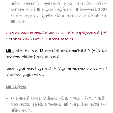
પામેલા ન્યાયાધીશ સૂર્યકાંતનો મુખ્ય ન્યાયાધીશ તરીકેનો
કાર્યકાળ આશરે 15 મહિનાનો રહેશે. તેઓ 9 ફેબ્રુઆરી, 2027
ના રોજ નિવૃત્ત થશે. સુપ્રીમ કોર્ટના ન્યાયાધીશો માટે નિવૃત્તિ વય
65 વર્ષ છે.
બીજા તબક્કામાં 12 રાજ્યોની મતદાર યાદીની SIR પ્રક્રિયા થશે
| 29
October 2025 GPSC Current Affairs
SIR
:
બીજા તબક્કામાં 12 રાજ્યોની મતદાર યાદીની SIR (સ્પેશિયલ
ઇન્ટેન્સિવ રિવિઝન) કરવામાં આવશે.
SIRનો પહેલો તબક્કો પૂર્ણ થયો છે. બિહારના સાડાસાત કરોડ મતદારો
એમાં ઉત્સાહપૂર્વક જોડાયા.
SIR પ્રક્રિયા
આંદામાન-નિકોબાર, છત્તીસગઢ, ગોવા, ગુજરાત, કેરળ, લક્ષદ્વીપ,
મધ્ય પ્રદેશ, પુડુચેરી, રાજસ્થાન, તામિલનાડુ, ઉત્તર પ્રદેશ અને
પશ્ચિમ બંગાળ.