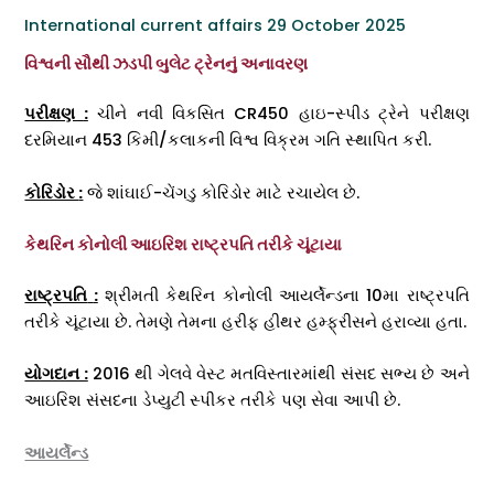
International current affairs 29 October 2025
વિશ્વની સૌથી ઝડપી બુલેટ ટ્રેનનું અનાવરણ
પરીક્ષણ
:
ચીને નવી વિકસિત CR450 હાઇ-સ્પીડ ટ્રેને પરીક્ષણ
દરમિયાન 453 કિમી/કલાકની વિશ્વ વિક્રમ ગતિ સ્થાપિત કરી.
કોરિડોર
:
જે શાંઘાઈ-ચેંગડુ કોરિડોર માટે રચાયેલ છે.
કેથરિન કોનોલી આઇરિશ રાષ્ટ્રપતિ તરીકે ચૂંટાયા
રાષ્ટ્રપતિ
:
શ્રીમતી કેથરિન કોનોલી આયર્લેન્ડના 10મા રાષ્ટ્રપતિ
તરીકે ચૂંટાયા છે. તેમણે તેમના હરીફ હીથર હમ્ફ્રીસને હરાવ્યા હતા.
યોગદાન :
2016 થી ગેલવે વેસ્ટ મતવિસ્તારમાંથી સંસદ સભ્ય છે અને
આઇરિશ સંસદના ડેપ્યુટી સ્પીકર તરીકે પણ સેવા આપી છે.
આયર્લેન્ડ