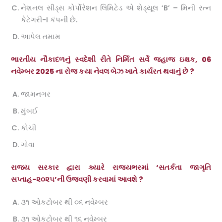
નેશનલ સીડ્સ કોર્પોરેશન લિમિટેડ એ શેડ્યૂલ ‘B’ – મિની રત્ન
કેટેગરી-I કંપની છે.
આપેલ તમામ
ભારતીય નૌકાદળનું સ્વદેશી રીતે નિર્મિત સર્વે જહાજ ઇક્ષક, 06
નવેમ્બર 2025 ના રોજ કયા નેવલ બેઝ ખાતે કાર્યરત થવાનું છે ?
જામનગર
મુંબઈ
કોચી
ગોવા
રાજ્ય સરકાર દ્વારા ક્યારે રાજ્યભરમાં ‘સતર્કતા જાગૃતિ
સપ્તાહ-૨૦૨૫’ની ઉજવણી કરવામાં આવશે ?
૩૧ ઓકટોબર થી ૦૬ નવેમ્બર
૩૧ ઓકટોબર થી ૧૬ નવેમ્બર