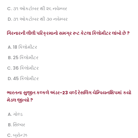
૩૧ ઓકટોબર થી ૨૬ નવેમ્બર
૩૧ ઓકટોબર થી ૩૦ નવેમ્બર
ગિરનારની લીલી પરિક્રમાનો સમગ્ર રૂટ કેટલા કિલોમીટર લાંબો છે ?
18 કિલોમીટર
25 કિલોમીટર
36 કિલોમીટર
45 કિલોમીટર
ભારતના સુજીત કલ્કલે અંડર-23 વર્લ્ડ રેસલિંગ ચેમ્પિયનશિપમાં કયો
મેડલ જીત્યો ?
ગોલ્ડ
સિલ્વર
બ્રોન્ઝ