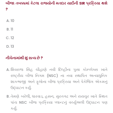
બીજા તબક્કામાં કેટલા રાજ્યોની મતદાર યાદીની SIR પ્રક્રિયા થશે
?
10
11
12
13
નીચેનામાંથી શું સત્ય છે ?
શિવરાજ સિંહ ચૌહાણે નવી દિલ્હીના પુસા કોમ્પ્લેક્સ ખાતે
રાષ્ટ્રીય બીજ નિગમ (NSC) ના નવા સ્થાપિત અત્યાધુનિક
શાકભાજી અને ફૂલોના બીજ પ્રક્રિયા અને પેકેજિંગ એકમનું
ઉદ્ઘાટન કર્યું.
તેમણે બરેલી, ધારવાડ, હસન, સુરતગઢ અને રાયચુર ખાતે સ્થિત
પાંચ NSC બીજ પ્રક્રિયા પ્લાન્ટનું વર્ચ્યુઅલી ઉદ્ઘાટન પણ
કર્યું.