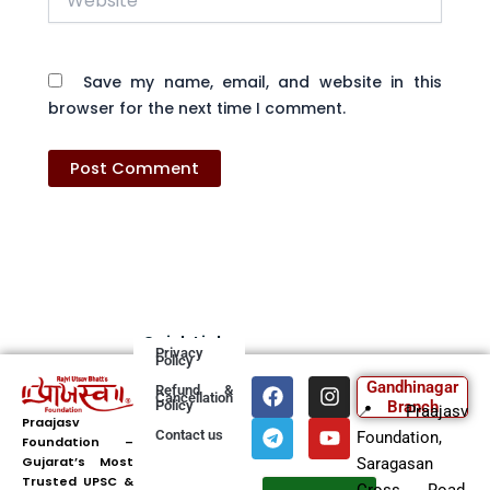
Save my name, email, and website in this
browser for the next time I comment.
Quick Links
Privacy
Policy
F
T
I
Y
Gandhinagar
Refund &
Cancellation
a
e
n
o
Policy
Branch
📍 Praajasv
c
l
s
u
Praajasv
Contact us
Foundation,
Foundation –
e
e
t
t
Gujarat’s Most
b
g
a
u
Saragasan
Trusted UPSC &
o
r
g
b
Cross Road,