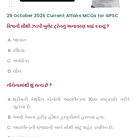
29 October 2025 Current Affairs MCQs for GPSC
વિશ્વની સૌથી ઝડપી બુલેટ ટ્રેનનું અનાવરણ ક્યાં કરાયું ?
જાપાન
રશિયા
અમેરિકા
ચીન
નીચેનામાંથી શું સત્ય છે ?
શ્રીમતી કેથરિન કોનોલી આયર્લેન્ડના 10મા રાષ્ટ્રપતિ તરીકે
ચૂંટાયા છે.
તેમણે તેમના હરીફ હીથર હમ્ફ્રીસને હરાવ્યા હતા.
આયર્લેન્ડની રાજધાની અને સૌથી મોટું શહેર ડબલિન છે.