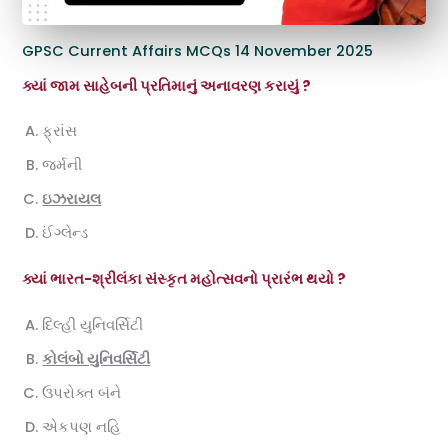
GPSC Current Affairs MCQs 14 November 2025
ક્યાં જામ સાહેબની પ્રતિમાનું અનાવરણ કરાયું ?
ફ્રાંસ
જર્મની
ઇઝરાયલ
ઈંગ્લેન્ડ
ક્યાં ભારત-શ્રીલંકા સંસ્કૃત મહોત્સવનો પ્રારંભ થયો ?
દિલ્હી યુનિવર્સિટી
કોલંબો યુનિવર્સિટી
ઉપરોક્ત બંને
એકપણ નહિ