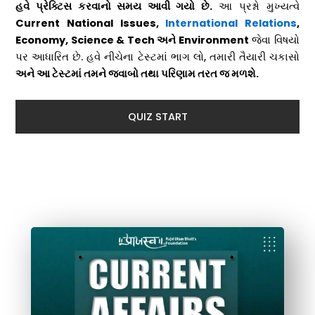
હવે પ્રેક્ટિસ કરવાનો સમય આવી ગયો છે.
આ પ્રશ્નો મુખ્યત્વે
Current National Issues,
International Relations
,
Economy, Science & Tech અને Environment
જેવા વિષયો
પર આધારિત છે. હવે નીચેના ટેસ્ટમાં ભાગ લો, તમારી તૈયારી ચકાસો
અને આ ટેસ્ટમાં તમને જવાબો તથા પરિણામ તરત જ મળશે.
QUIZ START