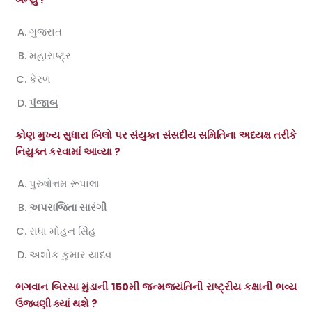
બન્યું ?
ગુજરાત
મહારાષ્ટ્ર
કેરળ
પંજાબ
કોણ મુખ્ય સુધારા બિલો પર સંયુક્ત સંસદીય સમિતિના અધ્યક્ષ તરીકે
નિયુક્ત કરવામાં આવ્યા ?
પુરુષોત્તમ રૂપાલા
અપરાજિતા સારંગી
રાધા મોહન સિંહ
અશોક કુમાર યાદવ
ભગવાન બિરસા મુંડાની 150મી જન્મજયંતિની રાષ્ટ્રીય કક્ષાની ભવ્ય
ઉજવણી ક્યાં થશે ?