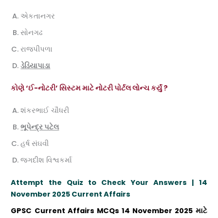
એકતાનગર
સોનગઢ
રાજપીપળા
ડેડિયાપાડા
કોણે ‘ઈ-નોટરી’ સિસ્ટમ માટે નોટરી પોર્ટલ લોન્ચ કર્યું ?
શંકરભાઈ ચૌધરી
ભૂપેન્દ્ર પટેલ
હર્ષ સંઘવી
જગદીશ વિશ્વકર્મા
Attempt the Quiz to Check Your Answers
| 14
November 2025 Current Affairs
GPSC Current Affairs MCQs
14 November
2025 માટે