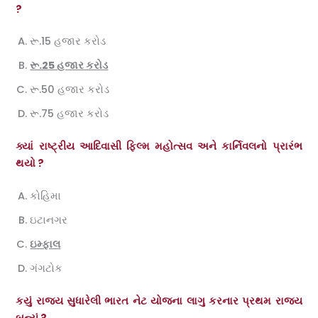
?
રૂ.15 હજાર કરોડ
રૂ.25 હજાર કરોડ
રૂ.50 હજાર કરોડ
રૂ.75 હજાર કરોડ
ક્યાં રાષ્ટ્રીય આદિવાસી ફિલ્મ મહોત્સવ અને કાર્નિવલનો પ્રારંભ
થયો ?
કોહિમા
ઇટાનગર
ઇમ્ફાલ
ગંગટોક
કયું રાજ્ય સુધારેલી ભારત નેટ યોજના લાગુ કરનાર પ્રથમ રાજ્ય