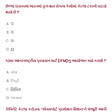
છેલ્લા દાયકામાં ભારતમાં કુલ ક્ષય રોગના કેસોમાં કેટલા ટકાનો ઘટાડો
થયો છે ?
12
15
18
21
૧૩મા આંતરરાષ્ટ્રીય પ્રવાસન માર્ટ (ITM)નું આયોજન ક્યાં કરાશે ?
ગોવા
દિલ્હી
સિક્કિમ
આસામ
કેબિનેટે કેટલા કરોડના ‘એક્સપોર્ટ પ્રમોશન મિશન’ને મંજૂરી આપી