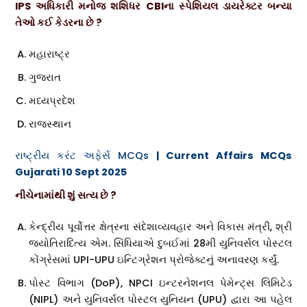
IPS અધિકારી મનોજ શશિધર CBIના સ્પેશિયલ ડાયરેક્ટર બન્યા
તેઓ કઈ કેડરના છે ?
મહારાષ્ટ્ર
ગુજરાત
મધ્યપ્રદેશ
રાજસ્થાન
રાષ્ટ્રીય કરંટ અફેર્સ MCQs
| Current Affairs MCQs
Gujarati 10 Sept 2025
નીચેનામાંથી શું સત્ય છે ?
કેન્દ્રીય પૂર્વોત્તર ક્ષેત્રના સંદેશાવ્યવહાર અને વિકાસ મંત્રી, શ્રી
જ્યોતિરાદિત્ય એમ. સિંધિયાએ ​​દુબઈમાં 28મી યુનિવર્સલ પોસ્ટલ
કોંગ્રેસમાં UPI-UPU ઇન્ટિગ્રેશન પ્રોજેક્ટનું અનાવરણ કર્યું.
પોસ્ટ વિભાગ (DoP), NPCI ઇન્ટરનેશનલ પેમેન્ટ્સ લિમિટેડ
(NIPL) અને યુનિવર્સલ પોસ્ટલ યુનિયન (UPU) દ્વારા આ પહેલ