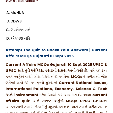
શરૂ કરવામાં આવશે ?
MoHUA
DDWS
ઉપરોક્ત બંને
એકપણ નહિ
Attempt the Quiz to Check Your Answers
| Current
Affairs MCQs Gujarati 10 Sept 2025
Current Affairs MCQs Gujarati 10 Sept 2025 UPSC &
GPSC માટે હવે પ્રેક્ટિસ કરવાનો સમય આવી ગયો છે.
તમે ઉપરના
કરંટ અફેર્સ વાંચી લીધા પછી, નીચે આપેલા
MCQs
ને પરીક્ષાની જેમ
ઉકેલી શકો છો. આ પ્રશ્નો મુખ્યત્વે
Current National Issues,
International Relations, Economy, Science & Tech
અને Environment
જેવા વિષયો પર આધારિત છે. આવા
current
affairs quiz
અને
કરન્ટ અફેર્સ MCQs UPSC GPSC
ના
અભ્યાસથી તમારી તૈયારીનું મૂલ્યાંકન થશે અને તમને પરીક્ષાસમાન