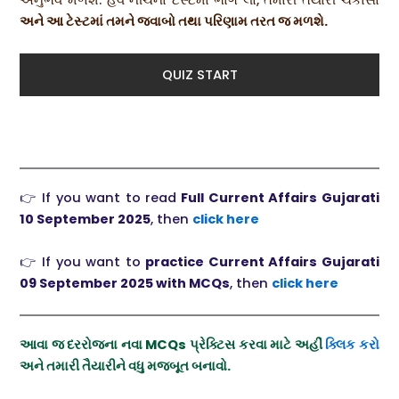
અનુભવ મળશે. હવે નીચેના ટેસ્ટમાં ભાગ લો, તમારી તૈયારી ચકાસો
અને આ ટેસ્ટમાં તમને જવાબો તથા પરિણામ તરત જ મળશે.
QUIZ START
👉 If you want to read
Full Current Affairs Gujarati
10 September 2025
, then
click here
👉 If you want to
practice
Current Affairs Gujarati
09 September
2025
with MCQs
, then
click here
આવા જ દરરોજના નવા MCQs પ્રેક્ટિસ કરવા માટે અહીં
ક્લિક કરો
અને તમારી તૈયારીને વધુ મજબૂત બનાવો.