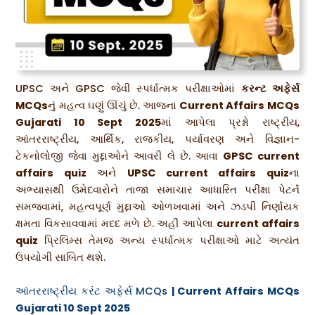
UPSC અને GPSC જેવી સ્પર્ધાત્મક પરીક્ષાઓમાં
કરન્ટ અફેર્સ
MCQs
નું મહત્વ ઘણું ઊંચું છે. આજના
Current Affairs MCQs
Gujarati 10 Sept 2025
માં આપેલા પ્રશ્નો રાષ્ટ્રીય,
આંતરરાષ્ટ્રીય, આર્થિક, રાજકીય, પર્યાવરણ અને વિજ્ઞાન-
ટેકનોલોજી જેવા મુદ્દાઓને આવરી લે છે. આવા
GPSC current
affairs quiz
અને
UPSC current affairs quiz
ના
અભ્યાસથી ઉમેદવારોને તાજા સમાચાર આધારિત પરીક્ષા પેટર્ન
સમજવામાં, મહત્વપૂર્ણ મુદ્દાઓ ઓળખવામાં અને ઝડપી નિર્ણાયક
ક્ષમતા વિકસાવવામાં મદદ મળે છે. અહીં આપેલા
current affairs
quiz
પ્રિલિમ્સ તેમજ અન્ય સ્પર્ધાત્મક પરીક્ષાઓ માટે અત્યંત
ઉપયોગી સાબિત થશે.
આંતરરાષ્ટ્રીય કરંટ અફેર્સ MCQs
| Current Affairs MCQs
Gujarati 10 Sept 2025