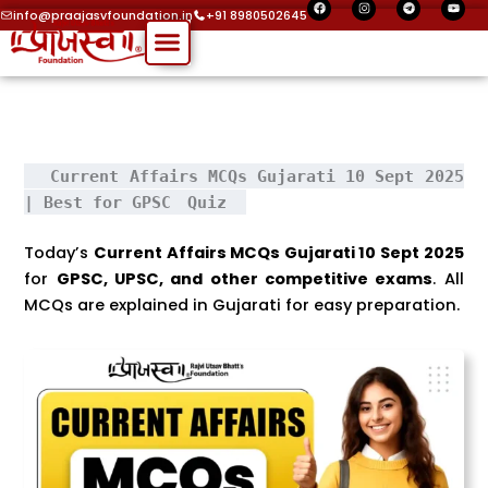
F
I
T
Y
Skip
a
n
e
o
info@praajasvfoundation.in
+91 8980502645
c
s
l
u
Menu
to
e
t
e
t
Free Content
b
a
g
u
o
g
r
b
content
o
r
a
e
k
a
m
m
Current Affairs MCQs Gujarati 10 Sept 2025
| Best for GPSC
Quiz
Today’s
Current Affairs MCQs Gujarati 10 Sept 2025
for
GPSC, UPSC, and other competitive exams
. All
MCQs are explained in Gujarati for easy preparation.