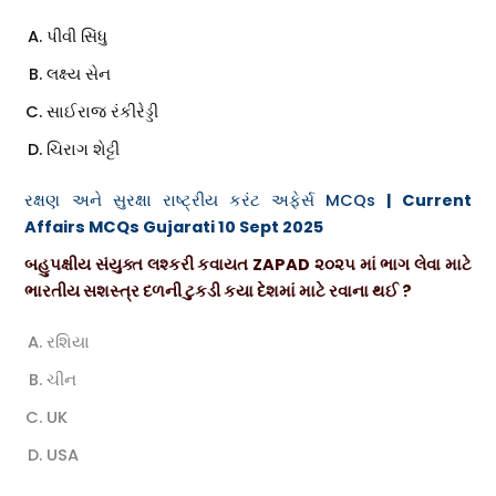
પીવી સિંધુ
લક્ષ્ય સેન
સાઈરાજ રંકીરેડ્ડી
ચિરાગ શેટ્ટી
રક્ષણ અને સુરક્ષા રાષ્ટ્રીય કરંટ અફેર્સ MCQs
| Current
Affairs MCQs Gujarati 10 Sept 2025
બહુપક્ષીય સંયુક્ત લશ્કરી કવાયત ZAPAD ૨૦૨૫ માં ભાગ લેવા માટે
ભારતીય સશસ્ત્ર દળની ટુકડી કયા દેશમાં માટે રવાના થઈ ?
રશિયા
ચીન
UK
USA