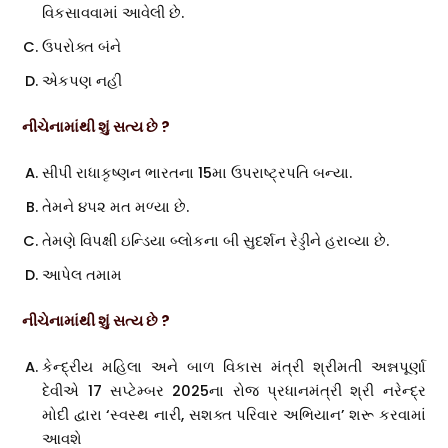
વિકસાવવામાં આવેલી છે.
ઉપરોક્ત બંને
એકપણ નહી
નીચેનામાંથી શું સત્ય છે ?
સીપી રાધાકૃષ્ણન ભારતના 15મા ઉપરાષ્ટ્રપતિ બન્યા.
તેમને ૪૫૨ મત મળ્યા છે.
તેમણે વિપક્ષી ઇન્ડિયા બ્લોકના બી સુદર્શન રેડ્ડીને હરાવ્યા છે.
આપેલ તમામ
નીચેનામાંથી શું સત્ય છે ?
કેન્દ્રીય મહિલા અને બાળ વિકાસ મંત્રી શ્રીમતી અન્નપૂર્ણા
દેવીએ 17 સપ્ટેમ્બર 2025ના રોજ પ્રધાનમંત્રી શ્રી નરેન્દ્ર
મોદી દ્વારા ‘સ્વસ્થ નારી, સશક્ત પરિવાર અભિયાન’ શરૂ કરવામાં
આવશે