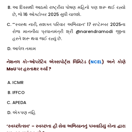
આ દિવસથી આઠમો રાષ્ટ્રીય પોષણ મહિનો પણ શરૂ થઈ રહ્યો
છે, જે 16 ઓક્ટોબર 2025 સુધી ચાલશે.
“‘સ્વસ્થ નારી, સશક્ત પરિવાર અભિયાન’ 17 સપ્ટેમ્બર 2025ના
રોજ માનનીય પ્રધાનમંત્રી શ્રી @narendramodi જીના
હસ્તે શરૂ થવા જઈ રહ્યું છે.
આપેલ તમામ
નેશનલ કો-ઓપરેટિવ એક્સપોર્ટ્સ લિમિટેડ (
NCEL
) અને કોણે
MoU પર હસ્તાક્ષર કર્યા ?
ICMR
IFFCO
APEDA
એકપણ નહિ
‘સ્વચ્છોત્સવ’ – સ્વચ્છતા હી સેવા અભિયાનનું પખવાડિયું કોના દ્વારા