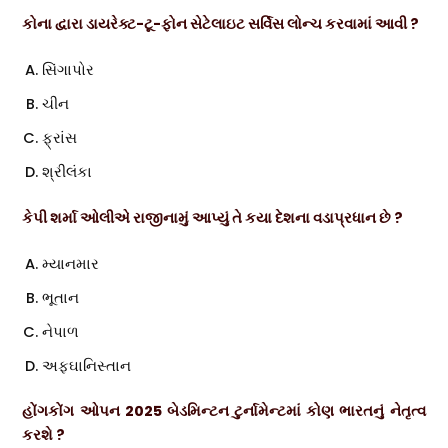
કોના દ્વારા ડાયરેક્ટ-ટૂ-ફોન સેટેલાઇટ સર્વિસ લોન્ચ કરવામાં આવી ?
સિંગાપોર
ચીન
ફ્રાંસ
શ્રીલંકા
કેપી શર્મા ઓલીએ રાજીનામું આપ્યું તે કયા દેશના વડાપ્રધાન છે ?
મ્યાનમાર
ભૂતાન
નેપાળ
અફઘાનિસ્તાન
હોંગકોંગ ઓપન 2025 બેડમિન્ટન ટુર્નામેન્ટમાં કોણ ભારતનું નેતૃત્વ
કરશે ?