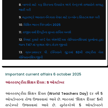
બાળકો માટે કફ સિરપના ઉપયોગ અંગે કેન્દ્રએ રાજ્યોને સલાહ
જારી કરી
મહારાષ્ટ્રે આયાત-નિકાસ વેપાર માટે ઇ-બોન્ડ સિસ્ટમ શરૂ કરી
વિક્ષિત ભારત બિલ્ડથોન 2025
રાજીવ વર્મા દિલ્હીના મુખ્ય સચિવ બનશે
નિષાદ કુમારે વર્લ્ડ પેરા એથ્લેટિક્સ ચેમ્પિયનશિપમાં પુરુષોના હાઇ
જમ્પ T47 માં પ્રથમ ગોલ્ડ મેડલ જીત્યો
ગ્રાન્ડમાસ્ટર પી. ઈનિયાને ગુંટુરમાં 62મી રાષ્ટ્રીય ચેસ
ચેમ્પિયનશિપ જીતી
Important current affairs 6 october 2025
આંતરરાષ્ટ્રીય શિક્ષક દિવસ : 5 ઓક્ટોબર
આંતરરાષ્ટ્રીય શિક્ષક દિવસ (World Teachers Day) દર વર્ષે 5
ઓક્ટોબરના રોજ ઉજવવામાં આવે છે. ભારતમાં ‘શિક્ષક દિવસ’ 5મી
સપ્ટેમ્બરે ઉજવવામાં આવે છે. યુનેસ્કોએ 5 ઓક્ટોબરને