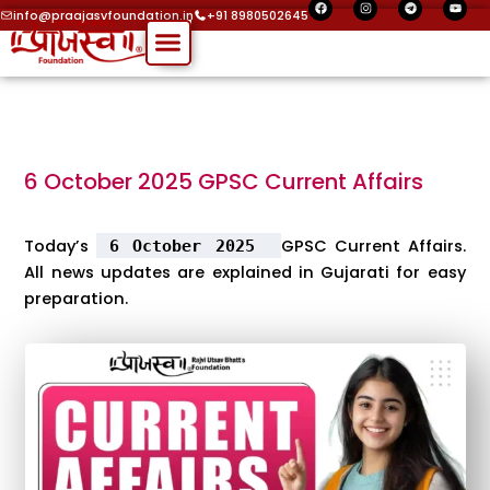
F
I
T
Y
Skip
a
n
e
o
info@praajasvfoundation.in
+91 8980502645
c
s
l
u
Menu
to
e
t
e
t
b
a
g
u
o
g
r
b
content
o
r
a
e
k
a
m
m
6 October 2025 GPSC Current Affairs
Today’s
GPSC Current Affairs.
6 October 2025
All news updates are explained in Gujarati for easy
preparation.