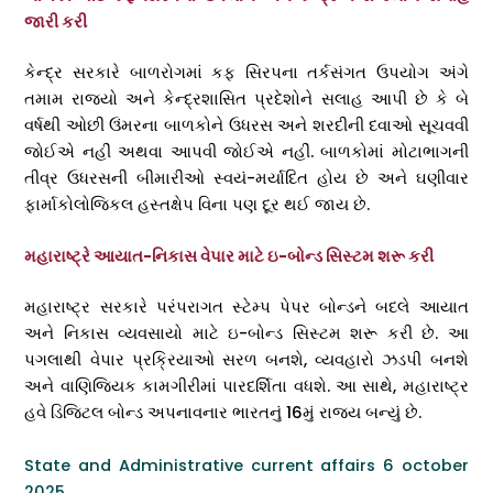
જારી કરી
કેન્દ્ર સરકારે બાળરોગમાં કફ સિરપના તર્કસંગત ઉપયોગ અંગે
તમામ રાજ્યો અને કેન્દ્રશાસિત પ્રદેશોને સલાહ આપી છે કે બે
વર્ષથી ઓછી ઉંમરના બાળકોને ઉધરસ અને શરદીની દવાઓ સૂચવવી
જોઈએ નહીં અથવા આપવી જોઈએ નહીં. બાળકોમાં મોટાભાગની
તીવ્ર ઉધરસની બીમારીઓ સ્વયં-મર્યાદિત હોય છે અને ઘણીવાર
ફાર્માકોલોજિકલ હસ્તક્ષેપ વિના પણ દૂર થઈ જાય છે.
મહારાષ્ટ્રે આયાત-નિકાસ વેપાર માટે ઇ-બોન્ડ સિસ્ટમ શરૂ કરી
મહારાષ્ટ્ર સરકારે પરંપરાગત સ્ટેમ્પ પેપર બોન્ડને બદલે આયાત
અને નિકાસ વ્યવસાયો માટે ઇ-બોન્ડ સિસ્ટમ શરૂ કરી છે. આ
પગલાથી વેપાર પ્રક્રિયાઓ સરળ બનશે, વ્યવહારો ઝડપી બનશે
અને વાણિજ્યિક કામગીરીમાં પારદર્શિતા વધશે. આ સાથે, મહારાષ્ટ્ર
હવે ડિજિટલ બોન્ડ અપનાવનાર ભારતનું 16મું રાજ્ય બન્યું છે.
State and Administrative current affairs 6 october
2025