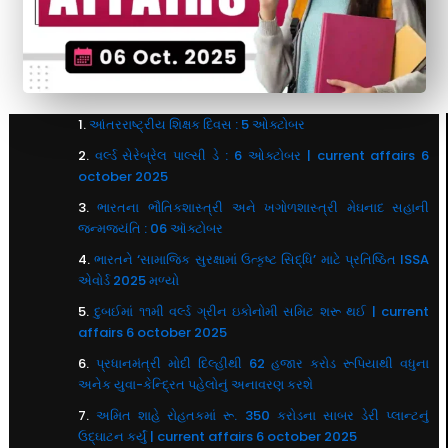
આંતરરાષ્ટ્રીય શિક્ષક દિવસ : 5 ઓક્ટોબર
વર્લ્ડ સેરેબ્રેલ પાલ્સી ડે : 6 ઓક્ટોબર | current affairs 6
october 2025
ભારતના ભૌતિકશાસ્ત્રી અને ખગોળશાસ્ત્રી મેઘનાદ સહાની
જન્મજયંતિ : 06 ઑક્ટોબર
ભારતને ‘સામાજિક સુરક્ષામાં ઉત્કૃષ્ટ સિદ્ધિ’ માટે પ્રતિષ્ઠિત ISSA
એવોર્ડ 2025 મળ્યો
દુબઈમાં ૧૧મી વર્લ્ડ ગ્રીન ઇકોનોમી સમિટ શરૂ થઈ | current
affairs 6 october 2025
પ્રધાનમંત્રી મોદી દિલ્હીથી 62 હજાર કરોડ રૂપિયાથી વધુના
અનેક યુવા-કેન્દ્રિત પહેલોનું અનાવરણ કરશે
અમિત શાહે રોહતકમાં રૂ. 350 કરોડના સાબર ડેરી પ્લાન્ટનું
ઉદ્ઘાટન કર્યું | current affairs 6 october 2025