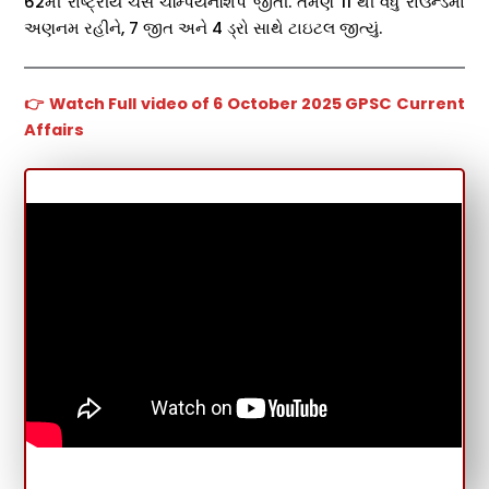
62મી રાષ્ટ્રીય ચેસ ચેમ્પિયનશિપ જીતી. તેમણે 11 થી વધુ રાઉન્ડમાં
અણનમ રહીને, 7 જીત અને 4 ડ્રો સાથે ટાઇટલ જીત્યું.
👉
Watch Full video of 6 October 2025 GPSC Current
Affairs