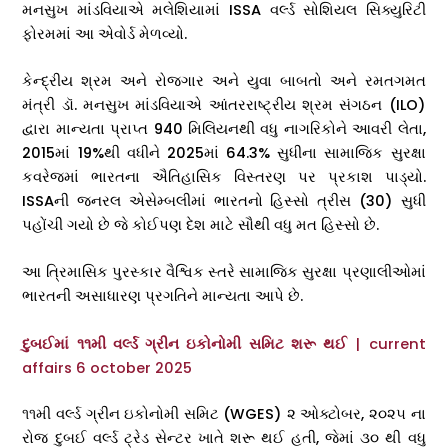
મનસુખ માંડવિયાએ મલેશિયામાં ISSA વર્લ્ડ સોશિયલ સિક્યુરિટી
ફોરમમાં આ એવોર્ડ મેળવ્યો.
કેન્દ્રીય શ્રમ અને રોજગાર અને યુવા બાબતો અને રમતગમત
મંત્રી ડૉ. મનસુખ માંડવિયાએ આંતરરાષ્ટ્રીય શ્રમ સંગઠન (ILO)
દ્વારા માન્યતા પ્રાપ્ત 940 મિલિયનથી વધુ નાગરિકોને આવરી લેતા,
2015માં 19%થી વધીને 2025માં 64.3% સુધીના સામાજિક સુરક્ષા
કવરેજમાં ભારતના ઐતિહાસિક વિસ્તરણ પર પ્રકાશ પાડ્યો.
ISSAની જનરલ એસેમ્બલીમાં ભારતનો હિસ્સો ત્રીસ (30) સુધી
પહોંચી ગયો છે જે કોઈપણ દેશ માટે સૌથી વધુ મત હિસ્સો છે.
આ ત્રિમાસિક પુરસ્કાર વૈશ્વિક સ્તરે સામાજિક સુરક્ષા પ્રણાલીઓમાં
ભારતની અસાધારણ પ્રગતિને માન્યતા આપે છે.
દુબઈમાં ૧૧મી વર્લ્ડ ગ્રીન ઇકોનોમી સમિટ શરૂ થઈ
| current
affairs 6 october 2025
૧૧મી વર્લ્ડ ગ્રીન ઇકોનોમી સમિટ (WGES) ૨ ઓક્ટોબર, ૨૦૨૫ ના
રોજ દુબઈ વર્લ્ડ ટ્રેડ સેન્ટર ખાતે શરૂ થઈ હતી, જેમાં ૩૦ થી વધુ