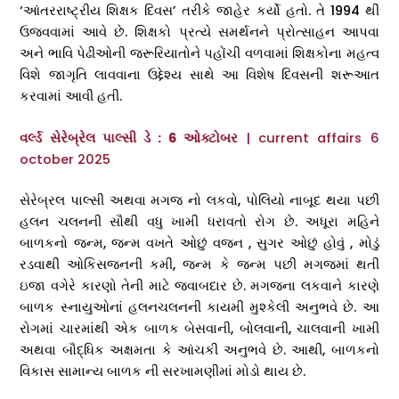
‘આંતરરાષ્ટ્રીય શિક્ષક દિવસ’ તરીકે જાહેર કર્યો હતો. તે 1994 થી
ઉજવવામાં આવે છે. શિક્ષકો પ્રત્યે સમર્થનને પ્રોત્સાહન આપવા
અને ભાવિ પેઢીઓની જરૂરિયાતોને પહોંચી વળવામાં શિક્ષકોના મહત્વ
વિશે જાગૃતિ લાવવાના ઉદ્દેશ્ય સાથે આ વિશેષ દિવસની શરૂઆત
કરવામાં આવી હતી.
વર્લ્ડ સેરેબ્રેલ પાલ્સી ડે : 6 ઓક્ટોબર
| current affairs 6
october 2025
સેરેબ્રલ પાલ્સી અથવા મગજ નો લકવો, પોલિયો નાબૂદ થયા પછી
હલન ચલનની સૌથી વધુ ખામી ધરાવતો રોગ છે. અધૂરા મહિને
બાળકનો જન્મ, જન્મ વખતે ઓછું વજન , સુગર ઓછું હોવું , મોડું
રડવાથી ઓકિસજનની કમી, જન્મ કે જન્મ પછી મગજમાં થતી
ઇજા વગેરે કારણો તેની માટે જવાબદાર છે. મગજના લકવાને કારણે
બાળક સ્નાયુઓનાં હલનચલનની કાયમી મુશ્કેલી અનુભવે છે. આ
રોગમાં ચારમાંથી એક બાળક બેસવાની, બોલવાની, ચાલવાની ખામી
અથવા બૌદ્ધિક અક્ષમતા કે આંચકી અનુભવે છે. આથી, બાળકનો
વિકાસ સામાન્ય બાળક ની સરખામણીમાં મોડો થાય છે.