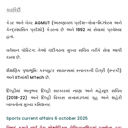
કારકિર્દી
કેડર અને બેચ: AGMUT (અરુણાચલ પ્રદેશ-ગોવા-મિઝોરમ અને
કેન્દ્રશાસિત પ્રદેશો) કેડરના છે અને 1992 માં સેવામાં પ્રવેશ્યા
હતા.
વર્તમાન પોસ્ટિંગ: તેઓ ચંદીગઢના મુખ્ય સચિવ તરીકે સેવા આપી
રહ્યા છે.
શૈક્ષણિક પૃષ્ઠભૂમિ: કમ્પ્યુટર સાયન્સમાં સ્નાતકની ડિગ્રી (રૂરકી)
અને IITમાંથી MTech છે.
દિલ્હીમાં અનુભવ: દિલ્હી સરકારમાં નાણા અને મહેસૂલ સચિવ
(2018-22) અને દિલ્હી વિકાસ સત્તામંડળમાં ગૃહ અને શહેરી
બાબતોના મુખ્ય કમિશનર.
Sports current affairs 6 october 2025
નિષાદ કુમારે વર્લ્ડ પેરા એથ્લેટિક્સ ચેમ્પિયનશિપમાં પુરુષોના હાઇ