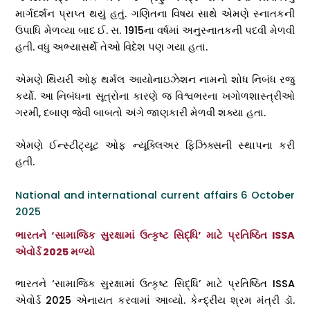
માર્ગદર્શન પ્રાપ્ત થયું હતું. ગણિતના વિષય સાથે એમણે સ્નાતકની
ઉપાધિ મેળવ્યા બાદ ઈ. સ. 1915ના વર્ષમાં અનુસ્નાતકની પદવી મેળવી
હતી. વધુ અભ્યાસર્થે તેઓ વિદેશ પણ ગયા હતા.
એમણે થિયરી ઓફ થર્મલ આયોનાઇઝેશન નામનો શોધ નિબંધ રજુ
કર્યો. આ નિબંધના સૂત્રોના કારણે જ વિશ્વભરના ખગોળશાસ્ત્રીઓ
ગરમી, દબાણ જેવી બાબતો અંગે જાણકારી મેળવી શક્યા હતા.
એમણે ઈન્સ્ટીટ્યૂટ ઓફ ન્યૂક્લિઅર ફિઝિક્સની સ્થાપના કરી
હતી.
National and international current affairs 6 October
2025
ભારતને ‘સામાજિક સુરક્ષામાં ઉત્કૃષ્ટ સિદ્ધિ’ માટે પ્રતિષ્ઠિત ISSA
એવોર્ડ 2025 મળ્યો
ભારતને ‘સામાજિક સુરક્ષામાં ઉત્કૃષ્ટ સિદ્ધિ’ માટે પ્રતિષ્ઠિત ISSA
એવોર્ડ 2025 એનાયત કરવામાં આવ્યો. કેન્દ્રીય શ્રમ મંત્રી ડૉ.