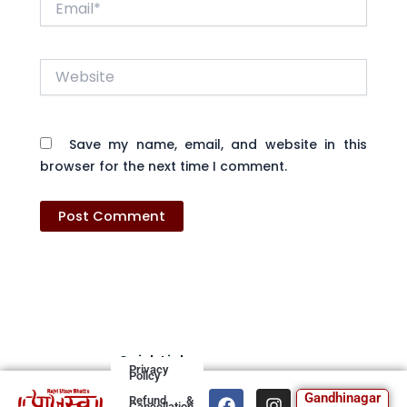
Website
Save my name, email, and website in this
browser for the next time I comment.
Quick Links
Privacy
Policy
F
T
I
Y
Gandhinagar
Refund &
Cancellation