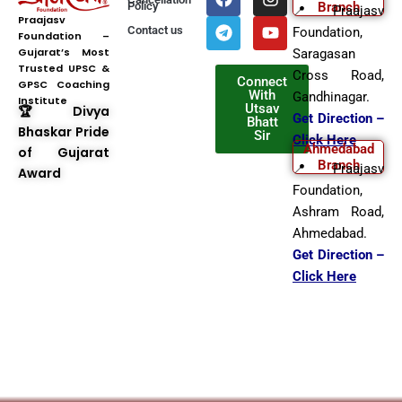
a
e
n
o
Policy
Branch
📍 Praajasv
c
l
s
u
Praajasv
Contact us
Foundation,
Foundation –
e
e
t
t
Gujarat’s Most
b
g
a
u
Saragasan
Trusted UPSC &
o
r
g
b
Cross Road,
Connect
GPSC Coaching
o
a
r
e
With
Gandhinagar.
Institute
k
m
a
Utsav
🏆 Divya
Get Direction –
Bhatt
m
Bhaskar Pride
Sir
Click Here
Ahmedabad
of Gujarat
Branch
📍 Praajasv
Award
Foundation,
Ashram Road,
Ahmedabad.
Get Direction –
Click Here
Copyright © 2025 Praajasv
Foundation | All Rights