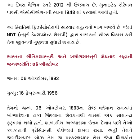
આ દિવસ વૈશ્વિક સ્તરે 2012 થી ઉજવાય છે. યુનાઇટેડ સેરેબલ
પાલ્સી એસોસીએશનની રચના 1948 માં કરવામાં આવી હતી.
આ સ્થિતિમાં ફિઝીયોથેરાપી સારવાર મહત્વનો ભાગ ભજવે છે. જેમાં
NDT (ન્યુરો ડેવલપમેન્ટ થેરાપી) દ્વારા બાળકનો યોગ્ય વિકાસ કરી
તેના જીવનની ગુણવત્તા સુધારી શકાય છે.
ભારતના ભૌતિકશાસ્ત્રી અને ખગોળશાસ્ત્રી મેઘનાદ સહાની
જન્મજયંતિ : 06 ઑક્ટોબર
જન્મ : 06 ઑક્ટોબર, 1893
મૃત્યુ : 16 ફેબ્રુઆરી, 1956
તેમનો જન્મ 06 ઓકટોબર, 1893ના રોજ વર્તમાન સમયમાં
બાંગ્લાદેશના ઢાકા જિલ્લાના શેવડાતાલી ગામમાં એક સામાન્ય
કુટુંબમાં થયો હતો. શાળાકીય અભ્યાસમાં ઉત્તમ દેખાવ પછી તેઓ
કલકત્તાની પ્રેસિડન્સી કોલેજમાં દાખલ થયા. અહીં તેમને
જગદીશચંદ્ર બોઝ તેમ જ પ્રફુલ્લચંદ્ર રોય જેવા શિક્ષકોનું