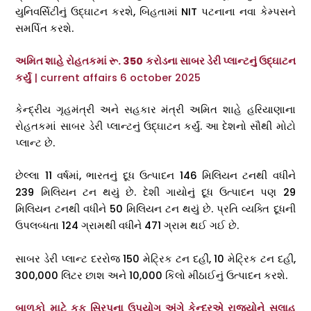
યુનિવર્સિટીનું ઉદ્ઘાટન કરશે, બિહતામાં NIT પટનાના નવા કેમ્પસને
સમર્પિત કરશે.
અમિત શાહે રોહતકમાં રૂ. 350 કરોડના સાબર ડેરી પ્લાન્ટનું ઉદ્ઘાટન
કર્યું
| current affairs 6 october 2025
કેન્દ્રીય ગૃહમંત્રી અને સહકાર મંત્રી અમિત શાહે હરિયાણાના
રોહતકમાં સાબર ડેરી પ્લાન્ટનું ઉદ્ઘાટન કર્યું. આ દેશનો સૌથી મોટો
પ્લાન્ટ છે.
છેલ્લા 11 વર્ષમાં, ભારતનું દૂધ ઉત્પાદન 146 મિલિયન ટનથી વધીને
239 મિલિયન ટન થયું છે. દેશી ગાયોનું દૂધ ઉત્પાદન પણ 29
મિલિયન ટનથી વધીને 50 મિલિયન ટન થયું છે. પ્રતિ વ્યક્તિ દૂધની
ઉપલબ્ધતા 124 ગ્રામથી વધીને 471 ગ્રામ થઈ ગઈ છે.
સાબર ડેરી પ્લાન્ટ દરરોજ 150 મેટ્રિક ટન દહીં, 10 મેટ્રિક ટન દહીં,
300,000 લિટર છાશ અને 10,000 કિલો મીઠાઈનું ઉત્પાદન કરશે.
બાળકો માટે કફ સિરપના ઉપયોગ અંગે કેન્દ્રએ રાજ્યોને સલાહ