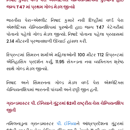
જમ્પ T47 માં પ્રથમ ગોલ્ડ મેડલ જીત્યો
ભારતીય પેરા-એથ્લીટ નિષાદ કુમારે નવી દિલ્હીમાં વર્લ્ડ પેરા
એથ્લેટિક્સ ચેમ્પિયનશિપમાં પુરુષોની હાઇ જમ્પ T47 કેટેગરીમાં
પોતાનો પહેલો ગોલ્ડ મેડલ જીત્યો. નિષાદે પોતાના પહેલા પ્રયાસમાં
2.14 મીટરની પ્રભાવશાળી ઊંચાઈ હાંસલ કરી.
સ્પ્રિન્ટમાં સિમરન શર્માએ મહિલાઓની 100 મીટર T12 સ્પ્રિન્ટમાં
ઐતિહાસિક પ્રદર્શન કર્યું, 11.95 સેકન્ડના નવા વ્યક્તિગત શ્રેષ્ઠ
સાથે ગોલ્ડ મેડલ જીત્યો.
નિષાદ અને સિમરનના ગોલ્ડ મેડલ વર્લ્ડ પેરા એથ્લેટિક્સ
ચેમ્પિયનશિપમાં ભારતની પાંચમી અને છઠ્ઠી જીત હતી.
ગ્રાન્ડમાસ્ટર પી. ઈનિયાને ગુંટુરમાં 62મી રાષ્ટ્રીય ચેસ ચેમ્પિયનશિપ
જીતી
તમિલનાડુના ગ્રાન્ડમાસ્ટર
પી. ઈનિયા
ને આંધ્રપ્રદેશના ગુંટુરમાં