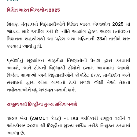
વિક્ષિત ભારત બિલ્ડથોન 2025
શિક્ષણ મંત્રાલયે વિદ્યાર્થીઓને વિક્ષિત ભારત બિલ્ડથોન 2025 માં
જોડાવા માટે અપીલ કરી છે. નીતિ આયોગ હેઠળ અટલ ઇનોવેશન
મિશનના સહયોગથી આ પહેલ ગયા મહિનાની 23મી તારીખે શરૂ
કરવામાં આવી હતી.
પ્રવેશોનું મૂલ્યાંકન રાષ્ટ્રીય નિષ્ણાતોની પેનલ દ્વારા કરવામાં
આવશે, અને ટોચની વિદ્યાર્થી ટીમોને ઇનામ આપવામાં આવશે.
વિજેતા શાળાઓ અને વિદ્યાર્થીઓને કોર્પોરેટ દત્તક, માર્ગદર્શન અને
સંસાધનો દ્વારા લાંબા ગાળાનો ટેકો મળશે જેથી તેઓ તેમના
નવીનતાઓને વધુ મજબૂત બનાવી શકે.
રાજીવ વર્મા દિલ્હીના મુખ્ય સચિવ બનશે
૧૯૯૨ બેચ (AGMUT કેડર) ના IAS અધિકારી રાજીવ વર્માને ૧
ઓક્ટોબર ૨૦૨૫ થી દિલ્હીના મુખ્ય સચિવ તરીકે નિયુક્ત કરવામાં
આવ્યા છે.