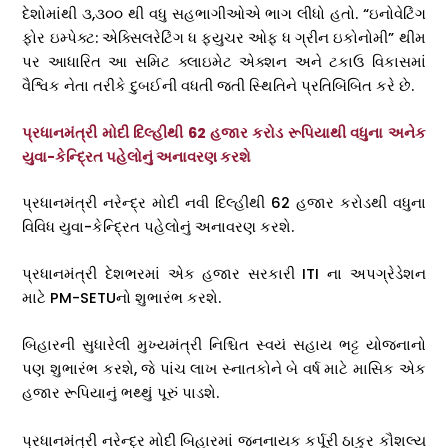
દેશોમાંથી ૩,૩૦૦ થી વધુ સહભાગીઓએ ભાગ લીધો હતો. “ઇનોવેટિંગ
ફોર ઇમ્પેક્ટ: એક્સિલરેટિંગ ધ ફ્યુચર ઓફ ધ ગ્રીન ઇકોનોમી” થીમ
પર આધારિત આ સમિટ ક્લાઇમેટ એક્શન અને ટકાઉ વિકાસમાં
વૈશ્વિક નેતા તરીકે દુબઈની વધતી જતી સ્થિતિને પ્રતિબિંબિત કરે છે.
પ્રધાનમંત્રી મોદી દિલ્હીથી 62 હજાર કરોડ રૂપિયાથી વધુના અનેક
યુવા-કેન્દ્રિત પહેલોનું અનાવરણ કરશે
પ્રધાનમંત્રી નરેન્દ્ર મોદી નવી દિલ્હીથી 62 હજાર કરોડથી વધુના
વિવિધ યુવા-કેન્દ્રિત પહેલોનું અનાવરણ કરશે.
પ્રધાનમંત્રી દેશભરમાં એક હજાર સરકારી ITI ના અપગ્રેડેશન
માટે PM-SETUનો શુભારંભ કરશે.
બિહારની સુધારેલી મુખ્યમંત્રી નિશ્ચિત સ્વયં સહાય ભટ્ટ યોજનાનો
પણ શુભારંભ કરશે, જે પાંચ લાખ સ્નાતકોને બે વર્ષ માટે માસિક એક
હજાર રૂપિયાનું ભથ્થું પૂરું પાડશે.
પ્રધાનમંત્રી નરેન્દ્ર મોદી બિહારમાં જનનાયક કર્પૂરી ઠાકુર કૌશલ્ય