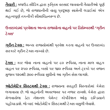
તૈયારી :
ક્લાઉડ સીડિંગ દ્વારા કૃત્રિમ વરસાદ લાવવાની તૈયારીઓ પૂર્ણ
થઈ ગઈ છે, જે રાજધાનીની વાયુ પ્રદૂષણ સામેની લડાઈમાં એક
મહત્વપૂર્ણ તકનીકી સીમાચિહ્નરૂપ છે.
ઉત્તરાખંડમાં પ્રવેશતા અન્ય રાજ્યોના વાહનો પર ડિસેમ્બરથી ‘ગ્રીન
ટેક્સ’
ગ્રીન ટેક્સ :
અન્ય રાજ્યોમાંથી પ્રવેશ કરતા વાહનો પર ઉત્તરાખંડ
સરકારે ગ્રીન ટેક્સ નાખ્યો છે.
ટેક્સ :
કાર જેવા નાના વાહનો પર ૮૦ રૂપિયા, નાના માલ વાહક
વાહન પર ૨૫૦ રૂપિયા, બસો પર ૧૪૦ રૂપિયા અને ટ્રકો પર વજન
મુજબ ૧૨૦થી ૭૦૦ રૂપિયા સુધીનો આ ગ્રીન સેસ લાગશે.
ઓટોમેટિક સિસ્ટમથી ટેક્સ :
રાજ્યના સરહદી વિસ્તારોમાં કેમેરા
લગાવાયા છે. જે વાહનોની અવરજવર પર નજર રાખશે. કેમેરા દ્વારા
મેળવાયેલા ડેટા નેશનલ પેમેન્ટ કોર્પોરેશન ઓફ ઇન્ડિયાને
પહોંચાડાશે. જે બાદ ઓટોમેટિક સિસ્ટમથી ટેક્સ વસુલી લેવાશે.