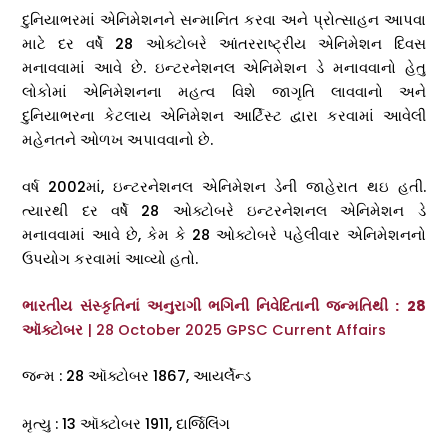
દુનિયાભરમાં એનિમેશનને સન્માનિત કરવા અને પ્રોત્સાહન આપવા
માટે દર વર્ષે 28 ઓક્ટોબરે આંતરરાષ્ટ્રીય એનિમેશન દિવસ
મનાવવામાં આવે છે. ઇન્ટરનેશનલ એનિમેશન ડે મનાવવાનો હેતુ
લોકોમાં એનિમેશનના મહત્વ વિશે જાગૃતિ લાવવાનો અને
દુનિયાભરના કેટલાય એનિમેશન આર્ટિસ્ટ દ્વારા કરવામાં આવેલી
મહેનતને ઓળખ અપાવવાનો છે.
વર્ષ 2002માં, ઇન્ટરનેશનલ એનિમેશન ડેની જાહેરાત થઇ હતી.
ત્યારથી દર વર્ષે 28 ઓક્ટોબરે ઇન્ટરનેશનલ એનિમેશન ડે
મનાવવામાં આવે છે, કેમ કે 28 ઓક્ટોબરે પહેલીવાર એનિમેશનનો
ઉપયોગ કરવામાં આવ્યો હતો.
ભારતીય સંસ્કૃતિનાં અનુરાગી ભગિની નિવેદિતાની જન્મતિથી : 28
ઑક્ટોબર
| 28 October 2025 GPSC Current Affairs
જન્મ : 28 ઑક્ટોબર 1867, આયર્લેન્ડ
મૃત્યુ : 13 ઑક્ટોબર 1911, દાર્જિલિંગ