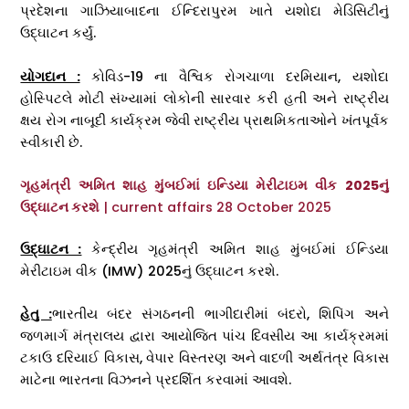
પ્રદેશના ગાઝિયાબાદના ઈન્દિરાપુરમ ખાતે યશોદા મેડિસિટીનું
ઉદ્ઘાટન કર્યું.
યોગદાન :
કોવિડ-19 ના વૈશ્વિક રોગચાળા દરમિયાન, યશોદા
હોસ્પિટલે મોટી સંખ્યામાં લોકોની સારવાર કરી હતી અને રાષ્ટ્રીય
ક્ષય રોગ નાબૂદી કાર્યક્રમ જેવી રાષ્ટ્રીય પ્રાથમિકતાઓને ખંતપૂર્વક
સ્વીકારી છે.
ગૃહમંત્રી અમિત શાહ મુંબઈમાં ઇન્ડિયા મેરીટાઇમ વીક 2025નું
ઉદ્ઘાટન કરશે
| current affairs 28 October 2025
ઉદ્ઘાટન :
કેન્દ્રીય ગૃહમંત્રી અમિત શાહ મુંબઈમાં ઈન્ડિયા
મેરીટાઇમ વીક (IMW) 2025નું ઉદ્ઘાટન કરશે.
હેતુ :
ભારતીય બંદર સંગઠનની ભાગીદારીમાં બંદરો, શિપિંગ અને
જળમાર્ગ મંત્રાલય દ્વારા આયોજિત પાંચ દિવસીય આ કાર્યક્રમમાં
ટકાઉ દરિયાઈ વિકાસ, વેપાર વિસ્તરણ અને વાદળી અર્થતંત્ર વિકાસ
માટેના ભારતના વિઝનને પ્રદર્શિત કરવામાં આવશે.