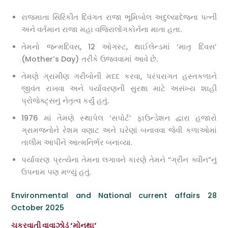
રાજમાતા સિરિકીત દિવંગત રાજા ભૂમિબોલ અદુલ્યાદેજના પત્ની
અને વર્તમાન રાજા મહા વજિરાલોંગકોર્નના માતા હતા.
તેમનો જન્મદિવસ, 12 ઓગસ્ટ, થાઈલેન્ડમાં ‘માતૃ દિવસ’
(Mother’s Day) તરીકે ઉજવવામાં આવે છે.
તેમણે ગ્રામીણ ગરીબોની મદદ કરવા, પરંપરાગત હસ્તકળાને
જીવંત રાખવા અને પર્યાવરણની સુરક્ષા માટે અસંખ્ય શાહી
પ્રોજેક્ટ્સનું નેતૃત્વ કર્યું હતું.
1976 માં તેમણે સ્થાપેલ ‘સપોર્ટ’ ફાઉન્ડેશન દ્વારા હજારો
ગ્રામજનોને રેશમ વણાટ અને ઘરેણાં બનાવવા જેવી કળાઓમાં
તાલીમ આપીને આત્મનિર્ભર બનાવ્યા.
પર્યાવરણ પ્રત્યેના તેમના લગાવને કારણે તેમને “ગ્રીન ક્વીન”નું
ઉપનામ પણ મળ્યું હતું.
Environmental and National current affairs 28
October 2025
ચક્રવાતી વાવાઝોડું ‘મોનથા’