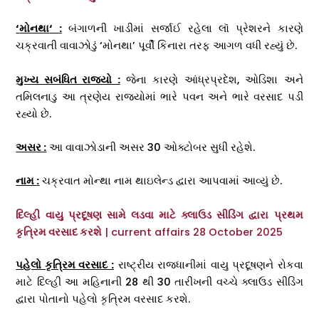
‘
મોનથા
‘
:
બંગાળની ખાડીમાં સર્જાઈ રહેલા લૉ પ્રેશરને કારણે
ચક્રવાતી વાવાઝોડું ‘મોનથા’ પૂર્વી કિનારા તરફ આગળ વધી રહ્યું છે.
મુખ્ય સબંધિત રાજ્યો :
જેના કારણે આંધ્રપ્રદેશ, ઓડિશા અને
તમિલનાડુ આ ત્રણેય રાજ્યોમાં ભારે પવન અને ભારે વરસાદ પડી
રહ્યો છે.
અસર :
આ વાવાઝોડાની અસર 30 ઓક્ટોબર સુધી રહેશે.
નામ
:
ચક્રવાત મોન્થા નામ થાઇલેન્ડ દ્વારા આપવામાં આવ્યું છે.
દિલ્હી વાયુ પ્રદૂષણ સામે લડવા માટે ક્લાઉડ સીડિંગ દ્વારા પ્રથમ
કૃત્રિમ વરસાદ કરશે
| current affairs 28 October 2025
પહેલો કૃત્રિમ વરસાદ :
રાષ્ટ્રીય રાજધાનીમાં વાયુ પ્રદૂષણને રોકવા
માટે દિલ્હી આ મહિનાની 28 થી 30 તારીખની વચ્ચે ક્લાઉડ સીડિંગ
દ્વારા પોતાનો પહેલો કૃત્રિમ વરસાદ કરશે.