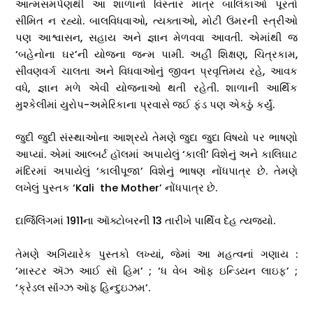
આત્મસમર્પણથી આ શાળાનો વિસ્તાર માત્ર બાલિકાઓ પૂરતો
સીમિત ન રહ્યો. બાલવિધવાઓ, ત્યક્તાઓ, મોટી ઉંમરની સ્ત્રીઓ
પણ આશ્વાસન, સહાય અને જ્ઞાન મેળવવા આવતી. એમાંથી જ
‘બહેનોના ઘર’ની યોજના જન્મ પામી. અહીં શિક્ષણ, ચિત્રકામ,
સીવણવર્ગ ચાલતા અને વિધવાઓનું જીવન પ્રવૃત્તિમય રહે, આવક
વધે, જ્ઞાન મળે એવી યોજનાઓ થતી રહેતી. શાળાની આર્થિક
મુશ્કેલીમાં યુરોપ-અમેરિકાના પ્રવાસે જઈ ફંડ પણ એકઠું કર્યું.
જુદી જુદી સંસ્થાઓના આશ્રયે તેમણે જુદા જુદા વિષયો પર ભાષણો
આપ્યાં. એમાં આલ્બર્ટ હૉલમાં અપાયેલું ‘કાલી’ વિશેનું અને કાલિઘાટ
મંદિરમાં અપાયેલું ‘કાલીપૂજા’ વિશેનું ભાષણ નોંધપાત્ર છે. તેમણે
લખેલું પુસ્તક ‘Kali the Mother’ નોંધપાત્ર છે.
દાર્જિલિંગમાં 1911ના ઑક્ટોબરની 13 તારીખે પાર્થિવ દેહ ત્યજ્યો.
તેમણે અગિયારેક પુસ્તકો લખ્યાં, જેમાં આ મહત્વનાં ગણાય :
‘માસ્ટર ઍઝ આઈ સૉ હિમ’ ; ‘ધ વેબ ઑફ ઇન્ડિયન લાઇફ’ ;
‘ક્રેડલ સૉંગ્ઝ ઑફ હિન્દુઇઝમ’.