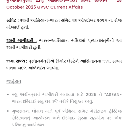
કુઆલાલંપુરમાં 22મુ આસિયાન-ભારત શિખર સંમેલન
| 28
October 2025 GPSC Current Affairs
સમિટ
:
૨૨મી આસિયાન-ભારત સમિટ ૨૬ ઓક્ટોબર ૨૦૨૫ ના રોજ
યોજાઈ હતી.
૧૨
મી ભાગીદારી :
ભારત-આસિયાન સમિટમાં પ્રધાનમંત્રીની આ
૧૨મી ભાગીદારી હતી.
૧૧
મા સભ્ય :
પ્રધાનમંત્રીએ તિમોર લેસ્ટેને આસિયાનના ૧૧મા સભ્ય
બનવા બદલ અભિનંદન આપ્યા.
જાહેરાત
બ્લુ અર્થતંત્રમાં ભાગીદારી બનાવવા માટે 2026 ને “ASEAN-
ભારત દરિયાઈ સહકાર વર્ષ” તરીકે નિયુક્ત કરવું.
ગુજરાતના લોથલ ખાતે પૂર્વ એશિયા સમિટ મેરીટાઇમ હેરિટેજ
ફેસ્ટિવલનું આયોજન અને દરિયાઇ સુરક્ષા સહયોગ પર એક
પરિષદનું આયોજન.