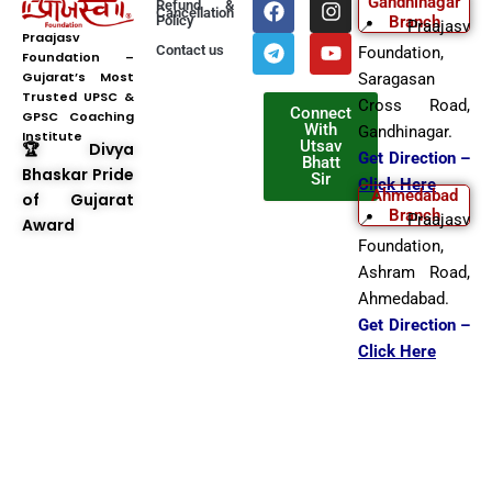
F
T
I
Y
Gandhinagar
Refund &
Cancellation
a
e
n
o
Policy
Branch
📍 Praajasv
c
l
s
u
Praajasv
Contact us
Foundation,
Foundation –
e
e
t
t
Gujarat’s Most
b
g
a
u
Saragasan
Trusted UPSC &
o
r
g
b
Cross Road,
Connect
GPSC Coaching
o
a
r
e
With
Gandhinagar.
Institute
k
m
a
Utsav
🏆 Divya
Get Direction –
Bhatt
m
Bhaskar Pride
Sir
Click Here
Ahmedabad
of Gujarat
Branch
📍 Praajasv
Award
Foundation,
Ashram Road,
Ahmedabad.
Get Direction –
Click Here
Copyright © 2025 Praajasv
Foundation | All Rights