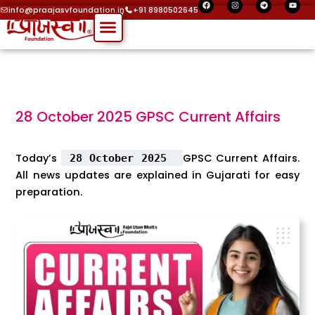
F
I
T
Y
Skip
a
n
e
o
info@praajasvfoundation.in
+91 8980502645
c
s
l
u
Menu
to
e
t
e
t
b
a
g
u
o
g
r
b
content
o
r
a
e
k
a
m
m
28 October 2025 GPSC Current Affairs
Today’s
GPSC Current Affairs.
28 October 2025
All news updates are explained in Gujarati for easy
preparation.