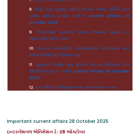
દિલ્હી વાયુ પ્રદૂષણ સામે લડવા માટે ક્લાઉડ સીડિંગ દ્વારા
પ્રથમ કૃત્રિમ વરસાદ કરશે | current affairs 28
October 2025
ઉત્તરાખંડમાં પ્રવેશતા અન્ય રાજ્યોના વાહનો પર
ડિસેમ્બરથી ‘ગ્રીન ટેક્સ’
ભારતના રાષ્ટ્રપતિએ ગાઝિયાબાદના ઇન્દિરાપુરમ ખાતે
યશોદા મેડિસિટીનું ઉદ્ઘાટન કર્યું
ગૃહમંત્રી અમિત શાહ મુંબઈમાં ઇન્ડિયા મેરીટાઇમ વીક
2025નું ઉદ્ઘાટન કરશે | current affairs 28 October
2025
શંકર ચૌધરી ત્રીજીવાર બનાસ ડેરીના ચેરમેન બન્યા
Important current affairs 28 October 2025
ઇન્ટરનેશનલ એનિમેશન ડે : 28 ઓક્ટોબર