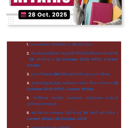
ઇન્ટરનેશનલ એનિમેશન ડે : 28 ઓક્ટોબર
ભારતીય સંસ્કૃતિનાં અનુરાગી ભગિની નિવેદિતાની જન્મતિથી
: 28 ઑક્ટોબર | 28 October 2025 GPSC Current
Affairs
ક્રૂઝ મિસાઇલ 9M730 બુરેવેસ્ટનિકનું સફળ પરીક્ષણ
કુઆલાલંપુરમાં 22મુ આસિયાન-ભારત શિખર સંમેલન | 28
October 2025 GPSC Current Affairs
બેઇજિંગમાં ભારતીય દૂતાવાસમાં રવિન્દ્રનાથ ટાગોરની
પ્રતિમાનું અનાવરણ
થાઈલેન્ડના રાજમાતા સિરિકીતનું 93 વર્ષની વયે નિધન |
current affairs 28 October 2025
ચક્રવાતી વાવાઝોડું ‘મોનથા’