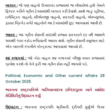
બાકાત :
જે પણ વાહનો ઉત્તરાખંડ રાજ્યમાં જ નોંધાયેલા હશે તેમને
ફિલ્ટર કરીને ગ્રીન ટેક્સમાંથી બાકાત કરી દેવાશે. સાથે જ ટુ વ્હીલર,
ઇલેક્ટ્રિક વાહનો, સીએનજી વાહનો, સરકારી વાહનો, એમ્બ્યુલંસ,
ફાયર બ્રિગેડ વગેરે વાહનોને આ ટેક્સમાંથી છૂટ આપવામાં આવી છે.
આવક :
આ ગ્રીન સેસની મદદથી રાજ્ય સરકારને દર વર્ષે આશલે
૧૦૦થી ૧૫૦ કરોડ રૂપિયાની આવક થશે. ગ્રીન સેસની વસુલાત માટે
એક ખાનગી કંપનીને કોન્ટ્રાક્ટ આપવામાં આવ્યો છે.
૨૪
કલાકમાં :
જો કોઇ વાહન ૨૪ કલાકમાં બીજી વખત રાજ્યમાં
પ્રવેશ કરશે તો તેને ફરી આ ગ્રીન સેસ નહીં આપવો પડે.
Political, Economic and Other current affairs 28
October 2025
ભારતના રાષ્ટ્રપતિએ ગાઝિયાબાદના ઇન્દિરાપુરમ ખાતે યશોદા
મેડિસિટીનું ઉદ્ઘાટન કર્યું
ઉદ્ઘાટન :
ભારતના રાષ્ટ્રપતિ શ્રીમતી. દ્રૌપદી મુર્મુએ ઉત્તર