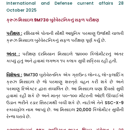
International and Defense current affairs 28
October 2025
ક્રૂઝ મિસાઇલ 9M730 બુરેવેસ્ટનિકનું સફળ પરીક્ષણ
પરીક્ષણ
:
રશિયાએ પોતાની સૌથી આધુનિક પરમાણુ ઉર્જાથી ચાલતી
ક્રૂઝ મિસાઇલ બુરેવેસ્ટનિકનું સફળ પરીક્ષણ પૂર્ણ કર્યુ છે.
અંતર
:
પરીક્ષણ દરમિયાન મિસાઇલે ૧૪૦૦૦ કિલોમીટરનું અંતર
કાપ્યું હતું અને હવામાં લગભગ ૧૫ કલાક સુધી સક્રિય રહી હતી.
વિશેષતા :
9M730 બુરોવેસ્તનિક એક ગ્રાઉન્ડ લોન્ચ્ડ, લો-ફ્લાઈિંગ
ક્રુઝ મિસાઇલ છે જે પરમાણુ શસ્ત્રો વહન કરી શકે છે અને
પરમાણુ રિએક્ટર દ્વારા સંચાલિત છે. આ મિસાઇલ ઘણા દિવસો સુધી
હવામાં રહી શકે છે અને માત્ર ૫૦-૧૦૦ મીટરની ઓછી ઊંચાઈએ
ઉડાન ભરીને રડાર સિસ્ટમથી બચી શકે છે. નાટોએ તેને SSC-X-9
સ્કાયફોલ નામ આપ્યું છે. આ મિસાઇલ 20,000 કિલોમીટર સુધીની
રેન્જ ધરાવે છે.