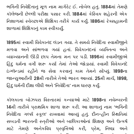
ભગિની નિવેદિતાનું મૂળ નામ માર્ગરેટ ઈ. નોબેલ હતું. 1884માં તેમણે
કૉલેજની છેલ્લી પરીક્ષા પસાર કરી. 1884માં કેસ્વિક શહેરની એક
નિશાળમાં સ્વેચ્છાએ શિક્ષિકા તરીકે કાર્ય કર્યું. 1886માં રેક્સહામની
શાળામાં શિક્ષિકાનું કામ સ્વીકાર્યું.
1895માં સ્વામી વિવેકાનંદ લંડન ગયા. તે સમયે નિવેદિતા સ્વામીજીને
મળવા અને સાંભળવા ગયાં હતાં. વિવેકાનંદનાં વ્યક્તિત્વ અને
વ્યાખ્યાનની ઊંડી છાપ તેમના મન પર પડી. 1896માં સ્વામીજીએ
હિંદુ ધર્મના વર્ગો શરૂ કર્યા તેમાં તેઓ જોડાયાં. સ્વામી વિવેકાનંદે
ઇંગ્લૅન્ડમાં રહીને જ સેવા કરવાનું કામ તેમને સોંપ્યું. 1898ના
જાન્યુઆરીની 28મી તારીખે તેઓ ભારત આવ્યાં. 25મી માર્ચ, 1898,
હિંદુ ધર્મની દીક્ષા લીધી અને ‘નિવેદિતા’ નામ ધારણ કર્યું.
કૉલકાતા બોઝપરા વિસ્તારમાં કન્યાઓ માટે 1898ના નવેમ્બરની
14મી તારીખે પ્રાથમિક શાળા શરૂ કરી. આ શાળાનું નામ ‘ભગિની
નિવેદિતા ગર્લ્સ સ્કૂલ’ રાખવામાં આવ્યું હતું. દીન-હીન સ્થિતિમાં
સબડતી ભારતની સ્ત્રીઓ અને બાલિકાઓનાં શિક્ષણ અને ઉત્કર્ષ
માટે તેમણે અનેકવિધ પ્રવૃત્તિઓ કરી, પ્રેમ, નિષ્ઠા અને