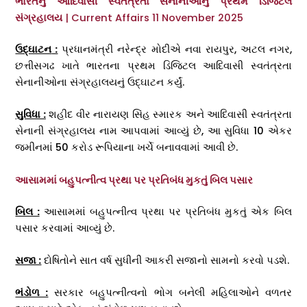
ભારતનું આદિવાસી સ્વતંત્રતા સેનાનીઓનું પ્રથમ ડિજિટલ
સંગ્રહાલય
| Current Affairs 11 November 2025
ઉદ્ઘાટન
:
પ્રધાનમંત્રી નરેન્દ્ર મોદીએ નવા રાયપુર, અટલ નગર,
છત્તીસગઢ ખાતે ભારતના પ્રથમ ડિજિટલ આદિવાસી સ્વતંત્રતા
સેનાનીઓના સંગ્રહાલયનું ઉદ્ઘાટન કર્યું.
સુવિધા :
શહીદ વીર નારાયણ સિંહ સ્મારક અને આદિવાસી સ્વતંત્રતા
સેનાની સંગ્રહાલય નામ આપવામાં આવ્યું છે, આ સુવિધા 10 એકર
જમીનમાં 50 કરોડ રૂપિયાના ખર્ચે બનાવવામાં આવી છે.
આસામમાં બહુપત્નીત્વ પ્રથા પર પ્રતિબંધ મુકતું બિલ પસાર
બિલ :
આસામમાં બહુપત્નીત્વ પ્રથા પર પ્રતિબંધ મુકતું એક બિલ
પસાર કરવામાં આવ્યું છે.
સજા :
દોષિતોને સાત વર્ષ સુધીની આકરી સજાનો સામનો કરવો પડશે.
ભંડોળ :
સરકાર બહુપત્નીત્વનો ભોગ બનેલી મહિલાઓને વળતર