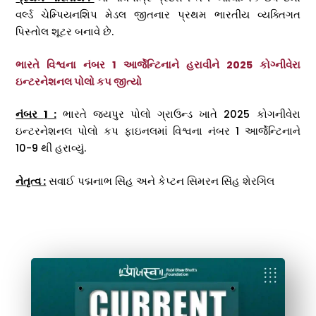
વર્લ્ડ ચેમ્પિયનશિપ મેડલ જીતનાર પ્રથમ ભારતીય વ્યક્તિગત
પિસ્તોલ શૂટર બનાવે છે.
ભારતે વિશ્વના નંબર 1 આર્જેન્ટિનાને હરાવીને 2025 કોગ્નીવેરા
ઇન્ટરનેશનલ પોલો કપ જીત્યો
નંબર
1
:
ભારતે જયપુર પોલો ગ્રાઉન્ડ ખાતે 2025 કોગનીવેરા
ઇન્ટરનેશનલ પોલો કપ ફાઇનલમાં વિશ્વના નંબર 1 આર્જેન્ટિનાને
10-9 થી હરાવ્યું.
નેતૃત્વ :
સવાઈ પદ્મનાભ સિંહ અને કેપ્ટન સિમરન સિંહ શેરગિલ