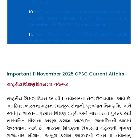
રેકોર્ડ બનાવ્યો
ISSF વર્લ્ડ ચેમ્પિયનશિપમાં મેડલ જીતનાર ભારતના અનિશ
ભાનવાલા પ્રથમ વ્યક્તિગત પિસ્તોલ શૂટર બન્યા | 11
November 2025 GPSC Current Affairs
ભારતે વિશ્વના નંબર 1 આર્જેન્ટિનાને હરાવીને 2025
કોગ્નીવેરા ઇન્ટરનેશનલ પોલો કપ જીત્યો
Important 11 November 2025 GPSC Current Affairs
રાષ્ટ્રીય શિક્ષણ દિવસ : 11 નવેમ્બર
રાષ્ટ્રીય શિક્ષણ દિવસ દર વર્ષે 11 નવેમ્બરના રોજ ઉજવવામાં આવે છે.
આ દિવસ ભારતના મહાન સ્વાતંત્ર્ય સેનાની, પ્રખ્યાત શિક્ષણવિદ અને
સ્વતંત્ર ભારતના પ્રથમ શિક્ષણ મંત્રી અને ભારત રત્ન પુરસ્કારથી
સમ્માનિત મૌલાના અબુલ કલામ આઝાદના જન્મદિનની યાદમાં
ઉજવવામાં આવે છે. ભારતમાં શિક્ષણના વિકાસમાં મહત્વની ભૂમિકા
ભજવનાર મૌલાના અબુલ કલામ આઝાદનો જન્મ 11 નવેમ્બર,