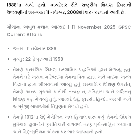
1888માં થયો હતો. કાયદેસર રીતે રાષ્ટ્રીય શિક્ષણ દિવસની
ઉજવણીની શરૂઆત 11 નવેમ્બર, 2008થી શરૂ કરવામાં આવી છે.
મૌલાના અબુલ કલામ આઝાદ
| 11 November 2025 GPSC
Current Affairs
જન્મ : 11 નવેમ્બર 1888
મૃત્યુ : 22 ફેબ્રુઆરી 1958
તેમણે પ્રારંભિક શિક્ષણ ઇસ્લામિક પદ્ધતિઓ દ્વારા મેળવ્યું હતું.
તેમને ઘરે અથવા મસ્જિદમાં તેમના પિતા દ્વારા અને બાદમાં અન્ય
વિદ્વાનો દ્વારા શીખવવામાં આવ્યું હતું. ઇસ્લામિક શિક્ષણ ઉપરાંત,
તેમણે અન્ય ગુરુઓ પાસેથી તત્વજ્ઞાન, ઇતિહાસ અને ગણિતનું
શિક્ષણ પણ મેળવ્યું હતું. આઝાદે ઉર્દૂ, ફારસી, હિન્દી, અરબી અને
અંગ્રેજી ભાષાઓમાં નિપુણતા મેળવી હતી.
તેમણે 1912માં ઉર્દૂ મેગેઝિન અલ હિલાલ શરૂ કર્યું. તેમનો ઉદ્દેશ્ય
મુસ્લિમ યુવાનોને ક્રાંતિકારી ચળવળો તરફ પ્રોત્સાહિત કરવાનો
અને હિંદુ-મુસ્લિમ એકતા પર ભાર આપવાનો હતો.