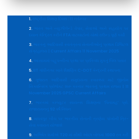
રાષ્ટ્રીય શિક્ષણ દિવસ : 11 નવેમ્બર
ભારત અને ન્યુઝીલેન્ડે વેપાર, સેવાઓ અને સહયોગ પર
ધ્યાન કેન્દ્રિત કરીને FTA વાટાઘાટોનો ચોથો રાઉન્ડ પૂર્ણ કર્યો
ભારતનું આદિવાસી સ્વતંત્રતા સેનાનીઓનું પ્રથમ ડિજિટલ
સંગ્રહાલય | Current Affairs 11 November 2025
આસામમાં બહુપત્નીત્વ પ્રથા પર પ્રતિબંધ મુકતું બિલ પસાર
IIT ગાંધીનગર ખાતે શૈક્ષણિક C-DOT કેન્દ્રની સ્થાપના
ગુજરાત આદિવાસી સમુદાયના સ્વાસ્થ્ય માટે જીનોમ
સિક્વન્સિંગ પ્રોજેક્ટ શરૂ કરનાર ભારતનું પ્રથમ રાજ્ય | 11
November 2025 GPSC Current Affairs
ભારતમાં કમ્પ્યુટર સાયન્સ શિક્ષણના ‘પિતામહ’ પ્રો.
રાજારામનનું 92 વર્ષે નિધન
માધવપુર બીચ પર ભારતીય સેનાની ત્રણેય પાંખોની ત્રિ-
સેવા કવાયત યોજાશે
અભિષેક શર્માએ T20 માં સૌથી ઓછા બોલમાં 1000 રન કરી