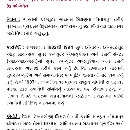
92 વર્ષે નિધન
નિધન
:
ભારતમાં કમ્પ્યુટર સાયન્સ શિક્ષણના ‘પિતામહ’ તરીકે
પ્રખ્યાત પ્રોફેસર વૈદ્યેસ્વરન રાજારામનનું 92 વર્ષની વયે ટાટાનગર
ખાતે નિધન થઈ ગયું હતું.
કારકિર્દી :
રાજારામન 1982થી 1994 સુધી ઈન્ડિયન ઈન્સ્ટિટયુટ
ઓફ સાયન્સમાં સુપર કમ્પ્યુટર એજ્યુકેશન અને રિસર્ચ સેન્ટર
(આઈઆઈએસી)માં સુપર કમ્પ્યુટર એજ્યુકેશન અને રિસર્ચ
સેન્ટરના અધ્યક્ષ તરીકે કામ કર્યું છે. વિ. રાજારમને ભારતની
સુપરકમ્પ્યુટિંગ અને સમાનાનંતર કમ્પ્યુટિંગ ક્ષમતાઓ માટે કામ કર્યું
હતું. તેઓ 1987માં તત્કાલિન વડાપ્રધાન રાજીવ ગાંધીની સલાહકાર
પરિષદ દ્વારા રચાયેલી સમિતિનું અધ્યક્ષપદ પણ સંભાળ્યું હતું. આ
સિવાય તેમણે ૧૯૮૭માં વડાપ્રધાનની જાહેરાત સલાહકાર પરિષ્દે
રચાયેલી સમિતિનું અધ્યક્ષપદ કર્યું.
એવોર્ડ :
દેશમાં ટેક્નોલોજી શિક્ષણને નવી ક્રાંતિ મારફત નોંધપાત્ર
યોગદાન બદલ તેમને 1976માં શાંતિ સ્વરૂપ ભટનાગર પ્રાઈઝ અને