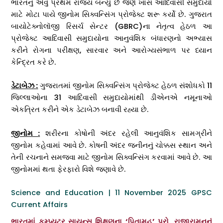
ભારતનું એવું પ્રથમ રાજ્ય બન્યું છે જેણે ખાસ આદિવાસી સમુદાયો
માટે મોટા પાયે જીનોમ સિક્વન્સિંગ પ્રોજેક્ટ શરૂ કર્યો છે. ગુજરાત
બાયોટેક્નોલૉજી રિસર્ચ સેન્ટર (GBRC)ના નેતૃત્વ હેઠળ આ
પ્રોજેક્ટ આદિવાસી સમુદાયોના આનુવંશિક બંધારણનો અભ્યાસ
કરીને રોગના પરીક્ષણ, સારવાર અને આરોગ્યસંભાળ પર ધ્યાન
કેન્દ્રિત કરે છે.
ડેટાબેઝ
:
ગુજરાતમાં જીનોમ સિક્વન્સિંગ પ્રોજેક્ટ હેઠળ સંશોધકો 11
જિલ્લાઓના 31 આદિવાસી સમુદાયોમાંથી ડીએનએ નમૂનાઓ
એકત્રિત કરીને એક ડેટાબેઝ બનાવી રહ્યા છે.
જીનોમ
:
શરીરના કોષોની અંદર રહેલી આનુવંશિક સામગ્રીને
જીનોમ કહેવામાં આવે છે. કોષની અંદર જનીનનું ચોક્કસ સ્થાન અને
તેની રચનાને સમજવા માટે જીનોમ સિક્વન્સિંગ કરવામાં આવે છે. આ
જીનોમમાં થતા ફેરફારો વિશે જણાવે છે.
Science and Education | 11 November 2025 GPSC
Current Affairs
ભારતમાં કમ્પ્યુટર સાયન્સ શિક્ષણના ‘પિતામહ’ પ્રો. રાજારામનનું