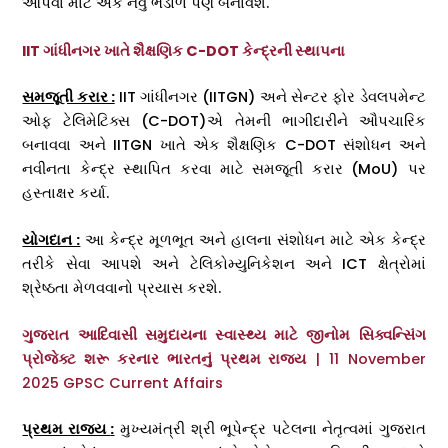
આપવા માટે એક નવું ભંડોળ પણ બનાવશે.
IIT ગાંધીનગર ખાતે શૈક્ષણિક C-DOT કેન્દ્રની સ્થાપના
સમજૂતી કરાર :
IIT ગાંધીનગર (IITGN) અને સેન્ટર ફોર ડેવલપમેન્ટ
ઓફ ટેલિમેટિક્સ (C-DOT)એ તેમની ભાગીદારીને ઔપચારિક
બનાવવા અને IITGN ખાતે એક શૈક્ષણિક C-DOT સંશોધન અને
નવીનતા કેન્દ્ર સ્થાપિત કરવા માટે સમજૂતી કરાર (MoU) પર
હસ્તાક્ષર કર્યા.
યોગદાન :
આ કેન્દ્ર મૂળભૂત અને હાલના સંશોધન માટે એક કેન્દ્ર
તરીકે સેવા આપશે અને ટેલિકોમ્યુનિકેશન અને ICT ક્ષેત્રોમાં
શ્રેષ્ઠતા મેળવવાનો પ્રયાસ કરશે.
ગુજરાત આદિવાસી સમુદાયના સ્વાસ્થ્ય માટે જીનોમ સિક્વન્સિંગ
પ્રોજેક્ટ શરૂ કરનાર ભારતનું પ્રથમ રાજ્ય
| 11 November
2025 GPSC Current Affairs
પ્રથમ રાજ્ય
:
મુખ્યમંત્રી શ્રી ભૂપેન્દ્ર પટેલના નેતૃત્વમાં ગુજરાત