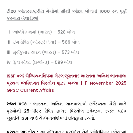
ટી20 આંતરરાષ્ટ્રીય મેચોમાં સૌથી ઓછા બોલમાં 1000 રન પૂર્ણ
કરનારા ખેલાડીઓ
અભિષેક શર્મા (ભારત) – 528 બોલ
ટિમ ડેવિડ (ઓસ્ટ્રેલિયા) – 569 બોલ
સૂર્યકુમાર યાદવ (ભારત) – 573 બોલ
ફિલ સોલ્ટ (ઇંગ્લેન્ડ) – 599 બોલ
ISSF વર્લ્ડ ચેમ્પિયનશિપમાં મેડલ જીતનાર ભારતના અનિશ ભાનવાલા
પ્રથમ વ્યક્તિગત પિસ્તોલ શૂટર બન્યા
| 11 November 2025
GPSC Current Affairs
રજત પદક :
ભારતના અનિશ ભાનવાલાએ ઇજિપ્તના કૈરો ખાતે
પુરુષોની 25-મીટર રેપિડ ફાયર પિસ્તોલ ઇવેન્ટમાં રજત પદક
જીતીને ISSF વર્લ્ડ ચેમ્પિયનશિપમાં ઇતિહાસ રચ્યો.
પ્રથમ ભારતીય :
આ નોંધપાત્ર પ્રદર્શન તેને ઓલિમ્પિક ઇવેન્ટમાં