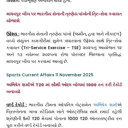
1998માં પદ્મભૂષણ એનાયત થયા હતા.
માધવપુર બીચ પર ભારતીય સેનાની ત્રણેય પાંખોની ત્રિ-સેવા કવાયત
યોજાશે
ઉદ્દેશ્ય :
ભારતીય સેનાની ત્રણેય પાંખો (જમીન, હવા અને નૌકાદળ)
વચ્ચે સંયુક્ત કામગીરીમાં સુમેળ વધારવાના ઉદ્દેશ્ય સાથે ત્રિ-સેવા
કવાયત (Tri-Service Exercise – TSE) ૨૦૨૫નું આયોજન ૧૨
અને ૧૩ નવેમ્બર ૨૦૨૫ના રોજ પોરબંદર જિલ્લાના પ્રસિદ્ધ
માધવપુર બીચ પર કરવામાં આવ્યું છે.
Sports Current Affairs 11 November 2025
અભિષેક શર્માએ T20 માં સૌથી ઓછા બોલમાં 1000 રન કરી રેકોર્ડ
બનાવ્યો
વર્લ્ડ રેકોર્ડ :
ભારતીય ટીમના ઓપનિંગ બેટ્સમેન
અભિષેક શર્મા
એ
બ્રિસ્બેનના ગાબા સ્ટેડિયમ ખાતે ઓસ્ટ્રેલિયા સામે રમાઈ રહેલી
શ્રેણીની 5મી T20 મેચમાં પોતાના 1000 T20 આંતરરાષ્ટ્રીય રન
પૂરા કરીને વર્લ્ડ રેકોર્ડ બનાવ્યો છે.