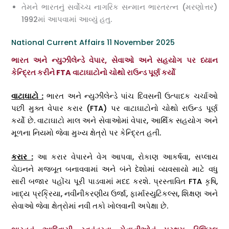
તેમને ભારતનું સર્વોચ્ચ નાગરિક સન્માન ભારતરત્ન (મરણોત્તર)
1992માં આપવામાં આવ્યું હતુ.
National Current Affairs 11 November 2025
ભારત અને ન્યુઝીલેન્ડે વેપાર, સેવાઓ અને સહયોગ પર ધ્યાન
કેન્દ્રિત કરીને FTA વાટાઘાટોનો ચોથો રાઉન્ડ પૂર્ણ કર્યો
વાટાઘાટો
:
ભારત અને ન્યુઝીલેન્ડે પાંચ દિવસની ઉત્પાદક ચર્ચાઓ
પછી મુક્ત વેપાર કરાર (FTA) પર વાટાઘાટોનો ચોથો રાઉન્ડ પૂર્ણ
કર્યો છે. વાટાઘાટો માલ અને સેવાઓમાં વેપાર, આર્થિક સહયોગ અને
મૂળના નિયમો જેવા મુખ્ય ક્ષેત્રો પર કેન્દ્રિત હતી.
કરાર
:
આ કરાર વેપારને વેગ આપવા, રોકાણ આકર્ષવા, સપ્લાય
ચેઇનને મજબૂત બનાવવામાં અને બંને દેશોમાં વ્યવસાયો માટે વધુ
સારી બજાર પહોંચ પૂરી પાડવામાં મદદ કરશે. પ્રસ્તાવિત FTA કૃષિ,
ખાદ્ય પ્રક્રિયા, નવીનીકરણીય ઉર્જા, ફાર્માસ્યુટિકલ્સ, શિક્ષણ અને
સેવાઓ જેવા ક્ષેત્રોમાં નવી તકો ખોલવાની અપેક્ષા છે.