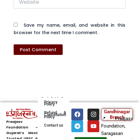
Save my name, email, and website in this
browser for the next time I comment.
Quick Links
Privacy
Policy
F
T
I
Y
Gandhinagar
Refund &
Cancellation
a
e
n
o
Policy
Branch
📍 Praajasv
c
l
s
u
Praajasv
Contact us
Foundation,
Foundation –
e
e
t
t
Gujarat’s Most
b
g
a
u
Saragasan
Trusted UPSC &