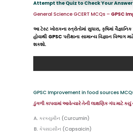
Attempt the Quiz to Check Your Answer
General Science GCERT MCQs –
GPSC Impr
આ ટેસ્ટ ખોરાકના સ્ત્રોતોમાં સુધારા, કૃષિમાં વૈજ્ઞ
હોવાથી GPSC પરીક્ષાના સામાન્ય વિજ્ઞાન વિભાગ માટે
શકશો.
GPSC Improvement in food sources MCQ
ડુંગળી કાપવામાં આવેત્યારે તેની લાક્ષણિક ગંઘ માટે 
કરકયુમીન (Curcumin)
કેપસઇસીન (Capsaicin)