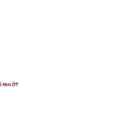
ં થાય છે
?