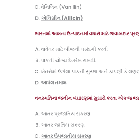
વેનિલિન (Vanillin)
એલિસીન (
Allicin)
ભારતમાં અન્નના ઉત્પાદનમાં વઘારો માટે જવાબદાર પ્ર
વાવેતર માટે બીજની પસંદગી કરવી
પાકની યોગ્ય દેખરેખ રાખવી.
ખેતરોમાં ઉગેલા પાકની સુરક્ષા અને કાપણી કે લ
આપેલ તમામ
વનસ્પતિના જનીન બંઘારણમાં સુઘારો કરવા એક જ જાતિન
આંતર પ્રજાતિય સંકરણ
આંતર જાતિય સંકરણ
આંતર ઉપજાતીય સંકરણ