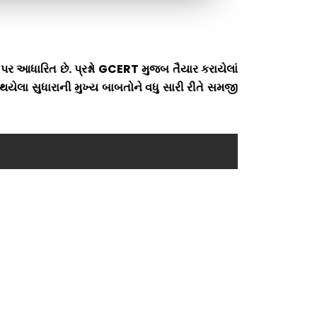
ાઓ પર આધારિત છે. પ્રશ્નો GCERT મુજબ તૈયાર કરાયેલાં
ં થયેલા સુધારાની મુખ્ય બાબતોને વધુ સારી રીતે સમજી