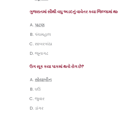
ગુજરાતમાં સૌથી વઘુ અડદનું વાવેતર કયા જિલ્લામાં થા
પાટણ
પંચમહાલ
સાબરકાંઠા
જૂનાગઢ
ઉગ સૂક કયા પાકમાં થતો રોગ છે
?
સોયાબીન
ઘઉં
જુવાર
ડાંગર