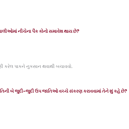
ણાલીઓમાં નીચેના પૈક કોનો સમાવેશ થાય છે
?
ણણી કરેલ પાકને નુકસાન થવાથી બચાવવો.
ી બે જુદી-જુદી ઉપ જાતિઓ વચ્ચે સંકરણ કરાવવામાં તેને શું કહે છે
?