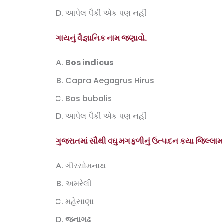
આપેલ પૈકી એક પણ નહીં
ગાયનું વૈજ્ઞાનિક નામ જણાવો.
Bos indicus
Capra Aegagrus Hirus
Bos bubalis
આપેલ પૈકી એક પણ નહીં
ગુજરાતમાં સૌથી વઘુ મગફળીનું ઉત્પાદન કયા જિલ્લામા
ગીરસોમનાથ
અમરેલી
મહેસાણા
જૂનાગઢ