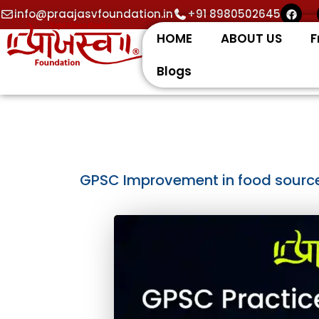
Skip
F
info@praajasvfoundation.in
+91 8980502645
a
to
c
HOME
ABOUT US
F
e
content
b
o
Blogs
o
k
GPSC Improvement in food sources