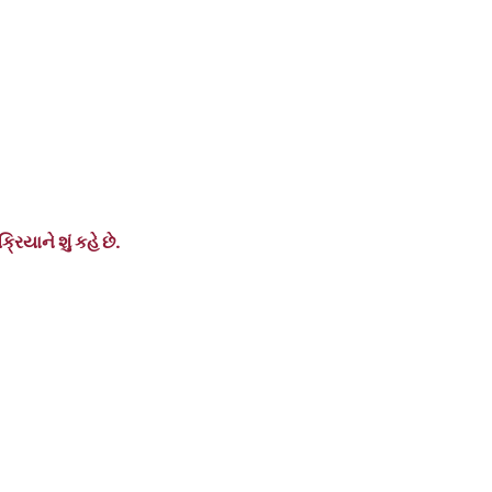
યાને શું કહે છે.