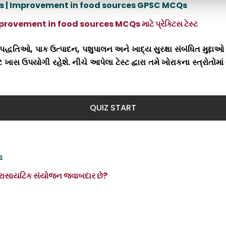
s
| Improvement in food sources GPSC MCQs
ovement in food sources MCQs માટે પ્રેક્ટિસ ટેસ્ટ
ાનિક પદ્ધતિઓ, પાક ઉત્પાદન, પશુપાલન અને ખાદ્ય સુરક્ષા સંબંધિત મુદ્દ
 ખાસ ઉપયોગી રહેશે. નીચે આપેલા ટેસ્ટ દ્વારા તમે ખોરાકના સ્ત્રોતોમા
QUIZ START
s
કયું રાસાયટિક સંયોજન જવાબદાર છે
?