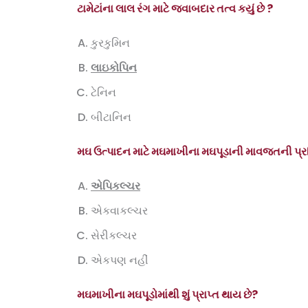
ટામેટાંના લાલ રંગ માટે જવાબદાર તત્વ કયું છે
?
કુરકુમિન
લાઇકોપિન
ટેનિન
બીટાનિન
મઘ ઉત્પાદન માટે મઘમાખીના મઘપૂડાની માવજતની પ્રક્રિ
એપિકલ્ચર
એકવાકલ્ચર
સેરીકલ્ચર
એકપણ નહીં
મઘમાખીના મઘપૂડોમાંથી શું પ્રાપ્ત થાય છે
?