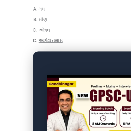
મઘ
મીણ
ઓષઘ
આપેલ તમામ