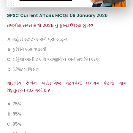
GPSC Current Affairs MCQs 09 January 2026
રાષ્ટ્રીય સરસ મેળો 2026 નું મુખ્ય ઉદ્દેશ્ય શું છે?
શહેરી સ્ટાર્ટઅપ્સને પ્રોત્સાહન
કૃષિ નિકાસ વધારવી
મહિલાઓની ટકાઉ આજીવિકા અને સશક્તિકરણ
ડિજિટલ શિક્ષણ
ભારતીય રેલ્વેના બ્રોડ-ગેજ નેટવર્કનો લગભગ કેટલો ભાગ
વિદ્યુતકૃત થઈ ગયો છે?
75%
85%
95%