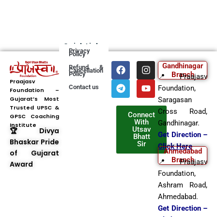
Quick Links
Privacy
Policy
F
T
I
Y
Gandhinagar
Refund &
Cancellation
a
e
n
o
Policy
Branch
📍 Praajasv
c
l
s
u
Praajasv
Contact us
Foundation,
Foundation –
e
e
t
t
Gujarat’s Most
b
g
a
u
Saragasan
Trusted UPSC &
o
r
g
b
Cross Road,
Connect
GPSC Coaching
o
a
r
e
With
Gandhinagar.
Institute
k
m
a
Utsav
🏆 Divya
Get Direction –
Bhatt
m
Bhaskar Pride
Sir
Click Here
Ahmedabad
of Gujarat
Branch
📍 Praajasv
Award
Foundation,
Ashram Road,
Ahmedabad.
Get Direction –