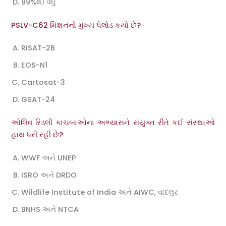
99%થી વધુ
PSLV-C62 મિશનનો મુખ્ય પેલોડ કયો છે?
RISAT-2B
EOS-N1
Cartosat-3
GSAT-24
ઓલિવ રિડલી કાચબાઓના અભ્યાસને સંયુક્ત રીતે કઈ સંસ્થાઓ
હાથ ધરી રહી છે?
WWF અને UNEP
ISRO અને DRDO
Wildlife Institute of India અને AIWC, વાંદલુર
BNHS અને NTCA