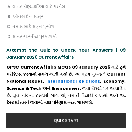
માત્ર વિદ્યાર્થીઓ માટે પ્રવેશ
ઓનલાઈન માત્ર
તમામ માટે મફત પ્રવેશ
માત્ર ભારતીય પ્રકાશકો
Attempt the Quiz to Check Your Answers
| 09
January 2026 Current Affairs
GPSC Current Affairs MCQs
09 January
2026 માટે હવે
પ્રેક્ટિસ કરવાનો સમય આવી ગયો છે.
આ પ્રશ્નો મુખ્યત્વે
Current
National Issues,
International Relations
, Economy,
Science & Tech અને Environment
જેવા વિષયો પર આધારિત
છે. હવે નીચેના ટેસ્ટમાં ભાગ લો, તમારી તૈયારી ચકાસો
અને આ
ટેસ્ટમાં તમને જવાબો તથા પરિણામ તરત જ મળશે.
QUIZ START