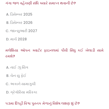
ગંગા જળ વહેંચણી સંધિ ક્યારે સમાપ્ત થવાની છે?
ડિસેમ્બર 2025
ડિસેમ્બર 2026
જાન્યુઆરી 2027
માર્ચ 2028
મલેશિયા ઓપન ક્વાર્ટર ફાઇનલમાં પીવી સિંધુ કઈ ખેલાડી સામે
રમશે?
તાઈ ઝૂ યિંગ
ચેન યુ ફેઈ
અકાને યામાગુચી
ગ્રેગોરિયા મરિસ્કા
૫૩મા દિલ્હી વિશ્વ પુસ્તક મેળાનું વિશેષ લક્ષણ શું છે?