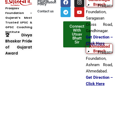
Refund &
Cancellation
a
e
n
o
Policy
Branch
📍 Praajasv
c
l
s
u
Praajasv
Contact us
Foundation,
Foundation –
e
e
t
t
Gujarat’s Most
b
g
a
u
Saragasan
Trusted UPSC &
o
r
g
b
Cross Road,
Connect
GPSC Coaching
o
a
r
e
With
Gandhinagar.
Institute
k
m
a
Utsav
🏆 Divya
Get Direction –
Bhatt
m
Bhaskar Pride
Sir
Click Here
Ahmedabad
of Gujarat
Branch
📍 Praajasv
Award
Foundation,
Ashram Road,
Ahmedabad.
Get Direction –
Click Here
Copyright © 2025 Praajasv
Foundation | All Rights