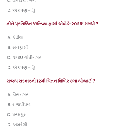
ઉપરોક્ત બંને
એકપણ નહિ
કોને પ્રતિષ્ઠિત ‘ઇન્ડિયા ફાર્મા એવોર્ડ-2025’ મળ્યો ?
કેડીલા
સનફાર્મા
NFSU ગાંધીનગર
એકપણ નહિ
રાજય સરકારની 12મી ચિંતન શિબિર ક્યાં યોજાઈ ?
વિસનગર
રાજપીપળા
ધરમપુર
અમરેલી