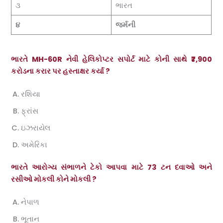
૩
ભારત
૪
જર્મની
ભારતે MH-60R નેવી હેલિકોપ્ટર સપોર્ટ માટે કોની સાથે ₹7,900
કરોડના કરાર પર હસ્તાક્ષર કર્યા ?
રશિયા
ફ્રાંસ
ઇઝરાયેલ
અમેરિકા
ભારતે આરોગ્ય સંભાળને ટેકો આપવા માટે 73 ટન દવાઓ અને
રસીઓ મોકલી કોને મોકલી ?
નેપાળ
ભૂતાન