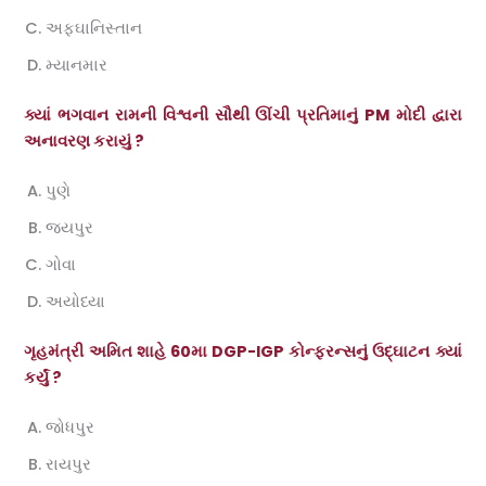
અફઘાનિસ્તાન
મ્યાનમાર
ક્યાં ભગવાન રામની વિશ્વની સૌથી ઊંચી પ્રતિમાનું PM મોદી દ્વારા
અનાવરણ કરાયું ?
પુણે
જયપુર
ગોવા
અયોધ્યા
ગૃહમંત્રી અમિત શાહે 60મા DGP-IGP કોન્ફરન્સનું ઉદ્ઘાટન ક્યાં
કર્યું ?
જોધપુર
રાયપુર