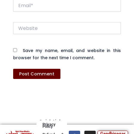
Email*
Website
Save my name, email, and website in this
browser for the next time I comment.
Quick Links
Privacy
Policy
F
T
I
Y
Gandhinagar