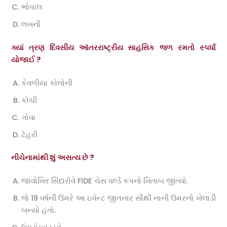
ભોપાલ
લખનૌ
ક્યાં ત્રણ દિવસીય આંતરરાષ્ટ્રીય સાહસિક જળ રમતો સ્પર્ધા
યોજાઈ ?
કેવળીયા કોલોની
કોચી
ગોવા
ટેહરી
નીચેનામાંથી શું અસત્ય છે ?
જાવોખિર સિંદારોવે FIDE ચેસ વર્લ્ડ કપનો ખિતાબ જીત્યો.
જે 19 વર્ષની ઉંમરે આ ઇવેન્ટ જીતનાર સૌથી નાની ઉંમરનો ખેલાડી
બન્યો હતો.