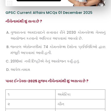
GPSC Current Affairs MCQs 01 December 2025
નીચેનામાંથી શું સત્ય છે ?
ગુજરાતના અમદાવાદને સત્તાવાર રીતે 2030 કોમનવેલ્થ ગેમ્સનું
આયોજન કરવાનો અધિકાર આપવામાં આવ્યો છે.
જનરલ એસેમ્બલીમાં 74 કોમનવેલ્થ દેશોના પ્રતિનિધિઓ દ્વારા
મંજૂરી આપવામાં આવી હતી.
2010માં નવી દિલ્હીએ તેનું આયોજન કર્યું હતું.
આપેલ તમામ
પાવર ઈન્ડેક્સ-2025 મુજબ નીચેનામાંથી શું અસત્ય છે ?
૧
અમેરિકા
૨
ચીન