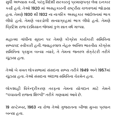
સુધી અભ્યાસ કર્યો, પરંતુ વિદેશી સરકારનું પ્રમાણપત્ર લેવા ઇનકાર
કર્યો હતો. તેઓ 1920 માં અસહકારની રાષ્ટ્રીય ચળવળમાં જોડાયા
હતા. તેમણે 1930 થી 1932 ના નાગરિક અસહકાર આંદોલનમાં ભાગ
લીધો હતો. તેમણે બારડોલી સત્યાગ્રહમાં ભાગ લીધો હતો. તેમણે
બ્રિટિશ રાજ દરમિયાન જેલમાં કુલ સાત વર્ષ ગાળ્યા.
મહાત્મા ગાંધીના સૂચન પર તેમણે કોંગ્રેસ કાર્યકારી સમિતિના
સભ્યપદ સ્વીકારી હતી. જવાહરલાલ નેહરુ અખિલ ભારતીય કોંગ્રેસ
સમિતિના પ્રમુખ બન્યા ત્યારે, તે તેમના જનરલ સેક્રેટરી તરીકે
ચૂંટાયા હતા.
તેઓ બે વખત લોકસભામાં સંસદના સભ્ય તરીકે 1949 અને 1957માં
ચૂંટાયા હતા. તેઓ સંસદના અંદાજ સમિતિના ચેરમેન હતા.
લોકશાહી વિકેન્દ્રીકરણ તરફના તેમના યોગદાન માટે તેમને
“પંચાયતી રાજના શિલ્પી” તરીકે ગણવામાં આવે છે.
19 સપ્ટેમ્બર, 1963 ના રોજ તેઓ ગુજરાતના બીજા મુખ્ય પ્રધાન
બન્યા હતા.