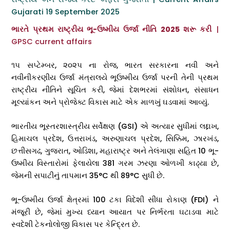
Gujarati 19 September 2025
ભારતે પ્રથમ રાષ્ટ્રીય ભૂ-ઉષ્મીય ઉર્જા નીતિ 2025 શરૂ કરી
|
GPSC current affairs
૧૫ સપ્ટેમ્બર, ૨૦૨૫ ના રોજ, ભારત સરકારના નવી અને
નવીનીકરણીય ઉર્જા મંત્રાલયે ભૂઉષ્મીય ઉર્જા પરની તેની પ્રથમ
રાષ્ટ્રીય નીતિને સૂચિત કરી, જેમાં દેશભરમાં સંશોધન, સંસાધન
મૂલ્યાંકન અને પ્રોજેક્ટ વિકાસ માટે એક માળખું ઘડવામાં આવ્યું.
ભારતીય ભૂસ્તરશાસ્ત્રીય સર્વેક્ષણ (GSI) એ અત્યાર સુધીમાં લદ્દાખ,
હિમાચલ પ્રદેશ, ઉત્તરાખંડ, અરુણાચલ પ્રદેશ, સિક્કિમ, ઝારખંડ,
છત્તીસગઢ, ગુજરાત, ઓડિશા, મહારાષ્ટ્ર અને તેલંગાણા સહિત 10 ભૂ-
ઉષ્મીય વિસ્તારોમાં ફેલાયેલા 381 ગરમ ઝરણા ઓળખી કાઢ્યા છે,
જેમની સપાટીનું તાપમાન 35°C થી 89°C સુધી છે.
ભૂ-ઉષ્મીય ઉર્જા ક્ષેત્રમાં 100 ટકા વિદેશી સીધા રોકાણ (FDI) ને
મંજૂરી છે, જેમાં મુખ્ય ધ્યાન આયાત પર નિર્ભરતા ઘટાડવા માટે
સ્વદેશી ટેકનોલોજી વિકાસ પર કેન્દ્રિત છે.