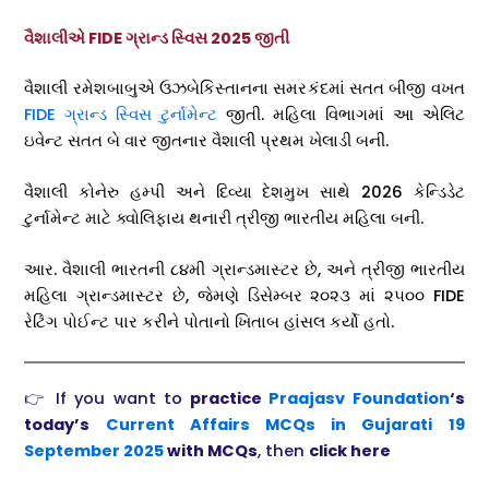
વૈશાલીએ FIDE ગ્રાન્ડ સ્વિસ 2025 જીતી
વૈશાલી રમેશબાબુએ ઉઝબેકિસ્તાનના સમરકંદમાં સતત બીજી વખત
FIDE ગ્રાન્ડ સ્વિસ ટુર્નામેન્ટ
જીતી. મહિલા વિભાગમાં આ એલિટ
ઇવેન્ટ સતત બે વાર જીતનાર વૈશાલી પ્રથમ ખેલાડી બની.
વૈશાલી કોનેરુ હમ્પી અને દિવ્યા દેશમુખ સાથે 2026 કેન્ડિડેટ
ટુર્નામેન્ટ માટે ક્વોલિફાય થનારી ત્રીજી ભારતીય મહિલા બની.
આર. વૈશાલી ભારતની ૮૪મી ગ્રાન્ડમાસ્ટર છે, અને ત્રીજી ભારતીય
મહિલા ગ્રાન્ડમાસ્ટર છે, જેમણે ડિસેમ્બર ૨૦૨૩ માં ૨૫૦૦ FIDE
રેટિંગ પોઈન્ટ પાર કરીને પોતાનો ખિતાબ હાંસલ કર્યો હતો.
👉 If you want to
practice
Praajasv Foundation
‘s
today’s
Current Affairs MCQs in Gujarati 19
September 2025
with MCQs
, then
click here