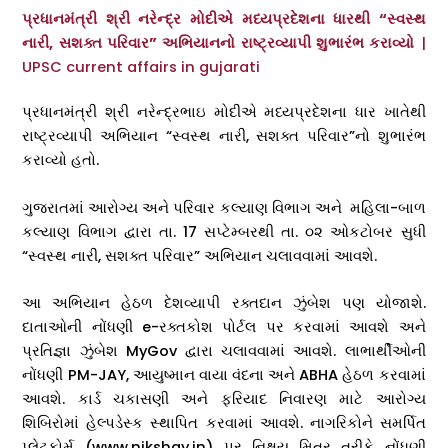
પ્રધાનમંત્રી શ્રી નરેન્દ્ર મોદીએ મધ્યપ્રદેશના ધારથી “સ્વસ્થ
નારી, સશક્ત પરિવાર” અભિયાનનો રાષ્ટ્રવ્યાપી શુભારંભ કરાવ્યો
|
UPSC current affairs in gujarati
પ્રધાનમંત્રી શ્રી નરેન્દ્રભાઇ મોદીએ મધ્યપ્રદેશના ધાર ખાતેથી
રાષ્ટ્રવ્યાપી અભિયાન “સ્વસ્થ નારી, સશક્ત પરિવાર”નો શુભારંભ
કરાવ્યો હતો.
ગુજરાતમાં આરોગ્ય અને પરિવાર કલ્યાણ વિભાગ અને મહિલા-બાળ
કલ્યાણ વિભાગ દ્વારા તા. 17 સપ્ટેમ્બરથી તા. ૦૨ ઓકટોબર સુધી
“સ્વસ્થ નારી, સશક્ત પરિવાર” અભિયાન ચલાવવામાં આવશે.
આ અભિયાન હેઠળ દેશવ્યાપી રક્તદાન ઝુંબેશ પણ યોજાશે.
દાતાઓની નોંધણી e-રક્તકોશ પોર્ટલ પર કરવામાં આવશે અને
પ્રતિજ્ઞા ઝુંબેશ MyGov દ્વારા ચલાવવામાં આવશે. લાભાર્થીઓની
નોંધણી PM-JAY, આયુષ્માન વાયા વંદના અને ABHA હેઠળ કરવામાં
આવશે. કાર્ડ ચકાસણી અને ફરિયાદ નિવારણ માટે આરોગ્ય
શિબિરોમાં હેલ્પડેસ્ક સ્થાપિત કરવામાં આવશે. નાગરિકોને સમર્પિત
પ્લેટફોર્મ (www.nikshay.in) પર નિક્ષય મિત્ર તરીકે નોંધણી