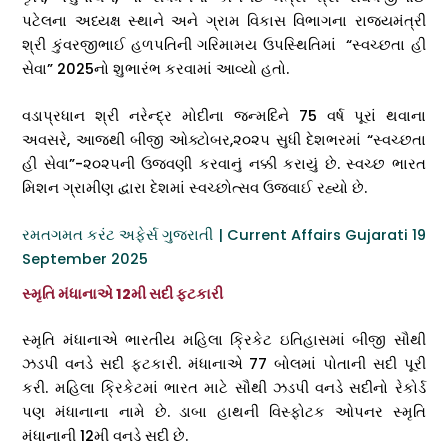
પટેલના અધ્યક્ષ સ્થાને અને ગ્રામ વિકાસ વિભાગના રાજ્યમંત્રી
શ્રી કુંવરજીભાઈ હળપતિની ગરિમામય ઉપસ્થિતિમાં “સ્વચ્છતા હી
સેવા” 2025નો શુભારંભ કરવામાં આવ્યો હતો.
વડાપ્રધાન શ્રી નરેન્દ્ર મોદીના જન્મદિને 75 વર્ષ પૂરાં થવાના
અવસરે, આજથી બીજી ઓક્ટોબર,૨૦૨૫ સુધી દેશભરમાં “સ્વચ્છતા
હી સેવા”-૨૦૨૫ની ઉજવણી કરવાનું નક્કી કરાયું છે. સ્વચ્છ ભારત
મિશન ગ્રામીણ દ્વારા દેશમાં સ્વચ્છોત્સવ ઉજવાઈ રહ્યો છે.
રમતગમત કરંટ અફેર્સ ગુજરાતી | Current Affairs Gujarati 19
September 2025
સ્મૃતિ મંધાનાએ 12મી સદી ફટકારી
સ્મૃતિ મંધાનાએ ભારતીય મહિલા ક્રિકેટ ઇતિહાસમાં બીજી સૌથી
ઝડપી વનડે સદી ફટકારી. મંધાનાએ 77 બોલમાં પોતાની સદી પૂરી
કરી. મહિલા ક્રિકેટમાં ભારત માટે સૌથી ઝડપી વનડે સદીનો રેકોર્ડ
પણ મંધાનાના નામે છે.
ડાબા હાથની વિસ્ફોટક ઓપનર સ્મૃતિ
મંધાનાની 12મી વનડે સદી છે.