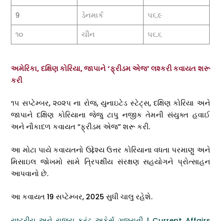
9
ડેનમાર્ક
૫૬.૯
૧૦
ચીન
૫૬.૬
અમેરિકા, દક્ષિણ કોરિયા, જાપાને ‘ફ્રીડમ એજ’ લશ્કરી કવાયત શરૂ
કરી
૧૫ સપ્ટેમ્બર, ૨૦૨૫ ના રોજ, યુનાઇટેડ સ્ટેટ્સ, દક્ષિણ કોરિયા અને
જાપાને દક્ષિણ કોરિયાના જેજુ ટાપુ નજીક તેમની સંયુક્ત હવાઈ
અને નૌકાદળ કવાયત “ફ્રીડમ એજ” શરૂ કરી.
આ મોટા પાયે કવાયતનો ઉદ્દેશ્ય ઉત્તર કોરિયાના વધતા પરમાણુ અને
મિસાઇલ જોખમો સામે ત્રિપક્ષીય સંરક્ષણ સહયોગને પ્રોત્સાહન
આપવાનો છે.
આ કવાયત 19 સપ્ટેમ્બર, 2025 સુધી ચાલુ રહેશે.
રાષ્ટ્રીય અને રાજ્ય કરંટ અફેર્સ ગુજરાતી | Current Affairs