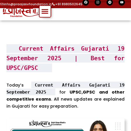
F
I
T
Y
Skip
a
n
e
o
info@praajasvfoundation.in
+91 8980502645
c
s
l
u
Menu
to
e
t
e
t
b
a
g
u
o
g
r
b
content
o
r
a
e
k
a
m
m
Current Affairs Gujarati
19
September 2025
|
Best for
UPSC/GPSC
Today’s
Current Affairs Gujarati 19
for
UPSC,GPSC and other
September 2025
competitive exams
. All news updates are explained
in Gujarati for easy preparation.