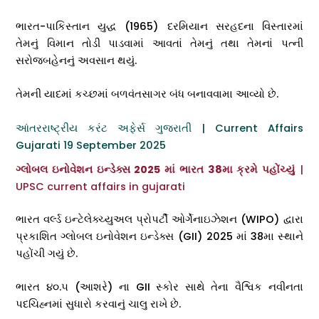
ભારત-પાકિસ્તાન યુદ્ધ (1965) દરમિયાન સરહદના વિસ્તારમાં
તેમનું વિમાન તોડી પાડવામાં આવતાં તેમનું તથા તેમનાં પત્ની
સરોજબહેનનું અવસાન થયું.
તેમની યાદમાં કચ્છમાં બળવંતસાગર બંધ બનાવવામા આવ્યો છે.
આંતરરાષ્ટ્રીય કરંટ અફેર્સ ગુજરાતી | Current Affairs
Gujarati 19 September 2025
ગ્લોબલ ઇનોવેશન ઇન્ડેક્સ 2025 માં ભારત 38મા ક્રમે પહોંચ્યું
|
UPSC current affairs in gujarati
ભારત વર્લ્ડ ઇન્ટેલેક્ચ્યુઅલ પ્રોપર્ટી ઓર્ગેનાઇઝેશન (WIPO) દ્વારા
પ્રકાશિત ગ્લોબલ ઇનોવેશન ઇન્ડેક્સ (GII) 2025 માં 38મા સ્થાને
પહોંચી ગયું છે.
ભારત ૪૦.૫ (આશરે) ના GII સ્કોર સાથે તેના વૈશ્વિક નવીનતા
પદચિહ્નમાં સુધારો કરવાનું ચાલુ રાખે છે.