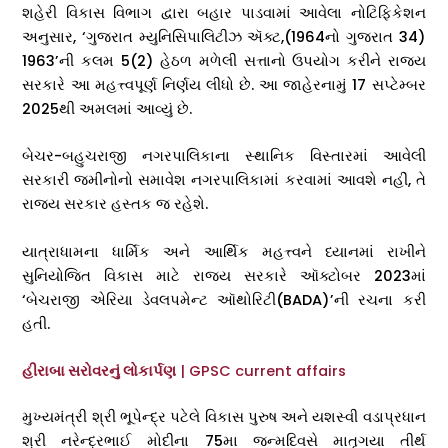
શહેરી વિકાસ વિભાગ દ્વારા બહાર પાડવામાં આવેલા નોટિફિકેશન
અનુસાર, ‘ગુજરાત મ્યુનિસિપાલિટીઝ ઍક્ટ,(1964નો ગુજરાત 34)
1963’ની કલમ 5(2) હેઠળ મળેલી સત્તાનો ઉપયોગ કરીને રાજ્ય
સરકારે આ મહત્ત્વપૂર્ણ નિર્ણય લીધો છે. આ જાહેરનામું 17 સપ્ટેમ્બર
2025થી અમલમાં આવ્યું છે.
બેચર-બહુચરાજી નગરપાલિકાના સ્થાનિક વિસ્તારમાં આવેલી
સરકારી જમીનોનો સમાવેશ નગરપાલિકામાં કરવામાં આવશે નહીં, તે
રાજ્ય સરકાર હસ્તક જ રહેશે.
યાત્રાધામના ધાર્મિક અને આર્થિક મહત્ત્વને ધ્યાનમાં રાખીને
સુનિયોજિત વિકાસ માટે રાજ્ય સરકારે ઑક્ટોબર 2023માં
‘બેચરાજી એરિયા ડેવલપમેન્ટ ઑથોરિટી(BADA)’ની રચના કરી
હતી.
હીરાબા સરોવરનું લોકાર્પણ
| GPSC current affairs
મુખ્યમંત્રી શ્રી ભૂપેન્દ્ર પટેલે વિકાસ પુરુષ અને યશસ્વી વડાપ્રધાન
શ્રી નરેન્દ્રભાઈ મોદીના 75મા જન્મદિવસે માતૃગયા તીર્થ