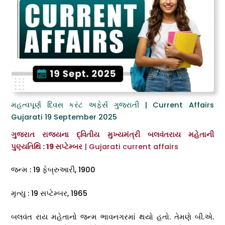
મહત્વપૂર્ણ દિવસ કરંટ અફેર્સ ગુજરાતી | Current Affairs
Gujarati 19 September 2025
ગુજરાત રાજ્યના દ્વિતીય મુખ્યમંત્રી બલવંતરાય મહેતાની
પુણ્યતિથિ : 19 સપ્ટેમ્બર
| Gujarati current affairs
જન્મ : 19 ફેબ્રુઆરી, 1900
મૃત્યુ : 19 સપ્ટેમ્બર, 1965
બલવંત રાય મહેતાનો જન્મ ભાવનગરમાં થયો હતો. તેમણે બી.એ.