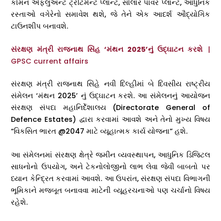
કોમન એફલુઅન્ટ ટ્રીટમેન્ટ પ્લાન્ટ, સોલાર પાવર પ્લાન્ટ, આધુનિક
રસ્તાઓ વગેરેનો સમાવેશ થશે, જે તેને એક આદર્શ ઔદ્યોગિક
ટાઉનશીપ બનાવશે.
સંરક્ષણ મંત્રી રાજનાથ સિંહ ‘મંથન 2025’નું ઉદ્ઘાટન કરશે
|
GPSC current affairs
સંરક્ષણ મંત્રી રાજનાથ સિંહે નવી દિલ્હીમાં બે દિવસીય રાષ્ટ્રીય
સંમેલન ‘મંથન 2025’ નું ઉદ્ઘાટન કરશે. આ સંમેલનનું આયોજન
સંરક્ષણ સંપદા મહાનિર્દેશાલય (Directorate General of
Defence Estates) દ્વારા કરવામાં આવશે અને તેનો મુખ્ય વિષય
“વિકસિત ભારત @2047 માટે વ્યૂહાત્મક કાર્ય યોજના” હશે.
આ સંમેલનમાં સંરક્ષણ ક્ષેત્રે જમીન વ્યવસ્થાપન, આધુનિક ડિજિટલ
સાધનોનો ઉપયોગ, અને ટેકનોલોજીનો લાભ લેવા જેવી બાબતો પર
ધ્યાન કેન્દ્રિત કરવામાં આવશે. આ ઉપરાંત, સંરક્ષણ સંપદા વિભાગની
ભૂમિકાને મજબૂત બનાવવા માટેની વ્યૂહરચનાઓ પણ ચર્ચાનો વિષય
રહેશે.