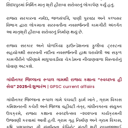
સિધ્ધપુરમાં નિર્મિત માતૃ શ્રી હીરાબા સરોવરનું લોકાર્પણ કર્યું હતું.
રાજ્ય સરકારના નર્મદા, જળસંપત્તિ, પાણી પુરવઠા અને કલ્પસર
વિભાગ દ્વારા લોકમાતા સરસ્વતીના નવસર્જનની કામગીરી અંતર્ગત
આ માતૃશ્રી હીરાબા સરોવરનું નિર્માણ થયું છે.
રાજ્ય સરકાર અને ધોળકિયા ફાઉન્ડેશનના ફુલીબા ટ્રસ્ટના
સહયોગથી સરસ્વતી નદીના નવસર્જનની હાથ ધરાયેલી આ સફળ
કામગીરીને પરિણામે માધુપાવડીયા ચેકડેમના નીચાણવાળા વિસ્તારોનું
ધોવાણ અટકશે.
ગાંધીનગર જિલ્લાના રૂપાલ ગામથી રાજ્ય કક્ષાના “સ્વચ્છતા હી
સેવા” 2025નો શુભારંભ
| GPSC current affairs
ગાંધીનગર જિલ્લાના રૂપાલ ગામે પંચવટી ફાર્મ ખાતે , ગ્રામ વિકાસ
કમિશનરની કચેરી અને જિલ્લા વહીવટી તંત્ર, ગાંધીનગરના સંયુક્ત
ઉપક્રમે, રાજય કક્ષાના સ્વચ્છોત્સવ -૨૦૨૫ના કાર્યક્રમની
ઉજવણી કરવામાં આવી હતી. ગ્રામ ગૃહ નિર્માણ અને ગ્રામ વિકાસ,
કૃષિ, પશુપાલન, ગૌ સંવર્ધનના કેબિનેટ મંત્રી શ્રી રાઘવજીભાઈ