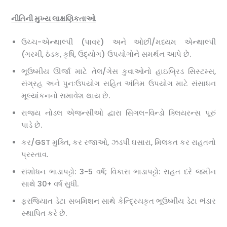
નીતિની મુખ્ય લાક્ષણિકતાઓ
ઉચ્ચ-એન્થાલ્પી (પાવર) અને ઓછી/મધ્યમ એન્થાલ્પી
(ગરમી, ઠંડક, કૃષિ, ઉદ્યોગ) ઉપયોગોને સમર્થન આપે છે.
ભૂઉષ્મીય ઊર્જા માટે તેલ/ગેસ કુવાઓનો હાઇબ્રિડ સિસ્ટમ્સ,
સંગ્રહ અને પુનઃઉપયોગ સહિત અંતિમ ઉપયોગ માટે સંસાધન
મૂલ્યાંકનનો સમાવેશ થાય છે.
રાજ્ય નોડલ એજન્સીઓ દ્વારા સિંગલ-વિન્ડો ક્લિયરન્સ પૂરું
પાડે છે.
કર/GST મુક્તિ, કર રજાઓ, ઝડપી ઘસારા, મિલકત કર રાહતનો
પ્રસ્તાવ.
સંશોધન ભાડાપટ્ટો: 3-5 વર્ષ; વિકાસ ભાડાપટ્ટો: રાહત દરે જમીન
સાથે 30+ વર્ષ સુધી.
ફરજિયાત ડેટા સબમિશન સાથે કેન્દ્રિયકૃત ભૂઉષ્મીય ડેટા ભંડાર
સ્થાપિત કરે છે.