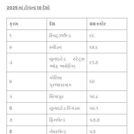
2025 માં ટોચના 10 દેશો
ક્રમ
દેશ
GII
સ્કોર
૧
સ્વિટ્ઝર્લૅન્ડ
૬૬
૨
સ્વીડન
૬૨.૬
યુનાઇટેડ સ્ટેટ્સ
૩
૬૧.૭
ઑફ અમેરિકા
કોરિયા
૪
૬૦
પ્રજાસત્તાક
૫
સિંગાપુર
૫૯.૮
6
યુનાઇટેડ કિંગડમ
૫૯.૧
૭
ફિનલેન્ડ
૫૭.૭
8
નેધરલેન્ડ
૫૭