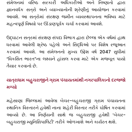
સંમેલનમાં વરિષ્ઠ સરકારી અધિકારીઓ અને નિષ્ણાતો દ્વારા
જ્ઞાનવર્ધક સત્રો અને વ્યાખ્યાનોની શ્રેણીનું આયોજન કરવામાં
આવશે. આ સત્રોમાં સંરક્ષણ જમીન વ્યવસ્થાપનના ભવિષ્ય માટે
મહત્વપૂર્ણ વિષયો પર ઊંડાણપૂર્વક ચર્ચા કરવામાં આવશે.
ઉદ્ઘાટન સત્રમાં સંરક્ષણ સંપદા વિભાગ દ્વારા છેલ્લા એક વર્ષમાં હાથ
ધરવામાં આવેલી શ્રેષ્ઠ પહેલો અને સિદ્ધિઓ પર વિશેષ રજૂઆત
કરવામાં આવશે. આ સંમેલનનો મુખ્ય ઉદ્દેશ વર્ષ 2047 સુધીમાં
“વિકસિત ભારત”ના લક્ષ્યને હાંસલ કરવા માટે એક મજબૂત પાયો
તૈયાર કરવાનો છે.
યાત્રાધામ બહુચરાજીને ગ્રામ પંચાયતમાંથી નગરપાલિકાનો દરજ્જો
મળ્યો
મહેસાણા જિલ્લામાં આવેલા બેચર-બહુચરાજી ગ્રામ પંચાયતના
સ્થાનિક વિસ્તારને હવેથી નાના શહેરી વિસ્તાર તરીકે ઘોષિત કરવામાં
આવ્યો છે. આ નિર્ણયની સાથે જ બહુચરાજી હવેથી ‘બેચર-
બહુચરાજી મ્યુનિસિપાલિટી’ તરીકે ઓળખાશે અને કાર્યરત થશે.