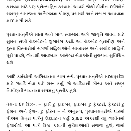
કરાવવા માટે પણ પ્રોત્સાહિત કરવામાં આવશે જેથી ટીબીના દર્દીઓને
સમગ્ર સમાજના અભિગમમાં પોષણ, પરામર્શ અને સંભાળ આપવામાં
મદદ મળી શકે.
પ્રધાનમંત્રીએ માતા અને બાળ સ્વાસ્થ્ય અંગે જાગૃતિ લાવવા માટે
સુમન સખી ચેટબોટનો શુભારંભ કર્યો. આ ચેટબોટ ગ્રામીણ અને
દૂરના વિસ્તારોમાં સગર્ભા મહિલાઓને સમયસર અને સચોટ માહિતી
પૂરી પાડશે, જેનાથી આવશ્યક આરોગ્ય સેવાઓની સુલભતા સુનિશ્ચિત
થશે.
આદિ કર્મયોગી અભિયાનના ભાગ રૂપે, પ્રધાનમંત્રીએ મધ્યપ્રદેશ
માટે ‘આદિ સેવા પર્વ’ શરૂ કર્યું, જે આદિવાસી ગૌરવ અને રાષ્ટ્ર
નિર્માણની ભાવનાના સંગમનું પ્રતીક હશે.
તેમના 5F વિઝન – ફાર્મ ટુ ફાઇબર, ફાઇબર ટુ ફેક્ટરી, ફેક્ટરી ટુ
ફેશન અને ફેશન ટુ ફોરેન – ને અનુરૂપ, પ્રધાનમંત્રીએ ધારમાં
પીએમ મિત્રા પાર્કનું ઉદ્ઘાટન કર્યું. 2,150 એકરથી વધુ જમીનમાં
ફેલાયેલો આ પાર્ક વિશ્વ કક્ષાની સુવિધાઓથી સજ્જ હશે, જેમાં