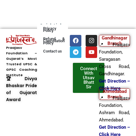
Quick Links
Privacy
Policy
F
T
I
Y
Gandhinagar
Refund &
Cancellation
a
e
n
o
Policy
Branch
📍 Praajasv
c
l
s
u
Praajasv
Contact us
Foundation,
Foundation –
e
e
t
t
Gujarat’s Most
b
g
a
u
Saragasan
Trusted UPSC &
o
r
g
b
Cross Road,
Connect
GPSC Coaching
o
a
r
e
With
Gandhinagar.
Institute
k
m
a
Utsav
🏆 Divya
Get Direction –
Bhatt
m
Bhaskar Pride
Sir
Click Here
Ahmedabad
of Gujarat
Branch
📍 Praajasv
Award
Foundation,
Ashram Road,
Ahmedabad.
Get Direction –
Click Here