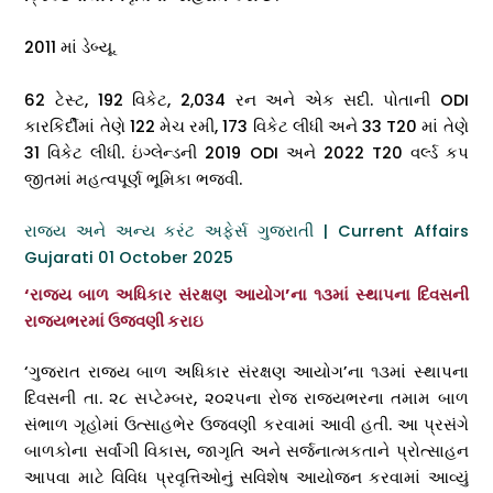
2011 માં ડેબ્યૂ.
62 ટેસ્ટ, 192 વિકેટ, 2,034 રન અને એક સદી. પોતાની ODI
કારકિર્દીમાં તેણે 122 મેચ રમી, 173 વિકેટ લીધી અને 33 T20 માં તેણે
31 વિકેટ લીધી. ઇંગ્લેન્ડની 2019 ODI અને 2022 T20 વર્લ્ડ કપ
જીતમાં મહત્વપૂર્ણ ભૂમિકા ભજવી.
રાજ્ય અને અન્ય કરંટ અફેર્સ ગુજરાતી | Current Affairs
Gujarati 01 October 2025
‘રાજ્ય બાળ અધિકાર સંરક્ષણ આયોગ’ના ૧૩માં સ્થાપના દિવસની
રાજ્યભરમાં ઉજવણી કરાઇ
‘ગુજરાત રાજ્ય બાળ અધિકાર સંરક્ષણ આયોગ’ના ૧૩માં સ્થાપના
દિવસની તા. ૨૮ સપ્ટેમ્બર, ૨૦૨૫ના રોજ રાજ્યભરના તમામ બાળ
સંભાળ ગૃહોમાં ઉત્સાહભેર ઉજવણી કરવામાં આવી હતી. આ પ્રસંગે
બાળકોના સર્વાંગી વિકાસ, જાગૃતિ અને સર્જનાત્મકતાને પ્રોત્સાહન
આપવા માટે વિવિધ પ્રવૃત્તિઓનું સવિશેષ આયોજન કરવામાં આવ્યું