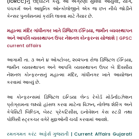
(IORCC)નું ઉદ્ઘાટન કર્યું. આ અગ્રણી સુવિધા આયુર્વેદ, યોગ,
પંચકર્મ અને આધુનિક ઓન્કોલોજીને એક જ છત નીચે જોડીને
કેન્સર પુનર્વસનમાં ક્રાંતિ લાવવા માટે તૈયાર છે.
મહાત્મા મંદિર ગાંધીનગર ખાતે ડિજિટલ ઈન્ડિયા, જમીન વ્યવસ્થાપન
અને આપત્તિ વ્યવસ્થાપન ઉપર નેશનલ કોન્ફરન્સ યોજાશે
| GPSC
current affairs
આગામી તા. ૩ અને ૪ ઓક્ટોબર, ૨૦૨૫ના રોજ ડિજિટલ ઈન્ડિયા,
જમીન વ્યવસ્થાપન અને આપત્તિ વ્યવસ્થાપન ઉપર બે દિવસીય
નેશનલ કોન્ફરન્સનું મહાત્મા મંદિર, ગાંધીનગર ખાતે આયોજન
કરવામાં આવ્યું છે.
આ કોન્ફરન્સમાં ડિજિટલ ઇન્ડિયા લેન્ડ રેકોર્ડ મોર્ડર્નાઇઝેશન
પ્રોગ્રામના લક્ષ્યો હાંસલ કરવા માટેના વિઝન, નોલેજ શેરિંગ અને
કેપેસિટી બિલ્ડિંગ, બેસ્ટ પ્રેકટિસીસ, ઇનોવેશન કેસ સ્ટડી તથા
પોલિસી સ્ટ્રકચર વગેરે મુદ્દાઓની ચર્ચા કરવામાં આવશે.
રમતગમત કરંટ અફેર્સ ગુજરાતી | Current Affairs Gujarati