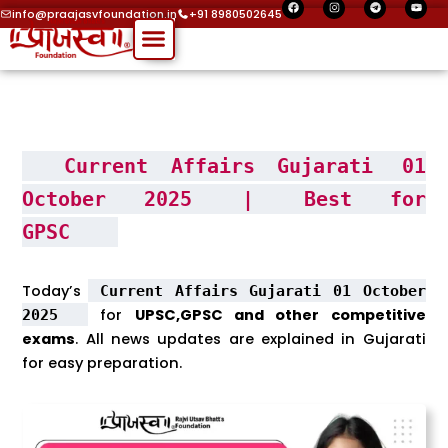
F
I
T
Y
Skip
a
n
e
o
info@praajasvfoundation.in
+91 8980502645
c
s
l
u
Menu
to
e
t
e
t
b
a
g
u
o
g
r
b
content
o
r
a
e
k
a
m
m
Current Affairs Gujarati
01
October 2025
|
Best for
GPSC
Today’s
Current Affairs Gujarati 01 October
for
UPSC,GPSC and other competitive
2025
exams
. All news updates are explained in Gujarati
for easy preparation.