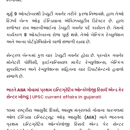
નિભાવશે.
મૂર્મુ 9 ઓક્ટોબરથી ડેપ્યુટી ગવર્નર તરીકે ફરજ નિભાવશે. હાલ તેઓ
રિઝર્વ બેન્ક ઓફ ઈન્ડિયાના એક્ઝિક્યુટીવ ડિરેક્ટર છે. હાલ
રાજેશ્વર રાવ આરબીઆઈના ડેપ્યુટી ગવર્નર પદે કાર્યરત છે. તેમનો
કાર્યકાળ 8 ઓક્ટોબરના રોજ પૂર્ણ થશે. તેઓ બેન્કિંગ રેગ્યુલેશન
અને અન્ય પોર્ટફોલિયોનો ચાર્જ સંભાળી રહ્યા છે.
સેન્ટ્રલ બેન્કમાં કુલ ચાર ડેપ્યુટી ગવર્નર હોય છે. પ્રત્યેક ગવર્નર
મોનેટરી પોલિસી, ફાઈનાન્સિયલ માર્કેટ રેગ્યુલેશન્સ, બેન્કિંગ
સુપરવિઝન અને રેગ્યુલેશન્સ સહિતના ચાર ડિપાર્ટમેન્ટનો હવાલો
સંભાળે છે.
ભારતે AIIA ગોવામાં પ્રથમ ઇન્ટિગ્રેટિવ ઓન્કોલોજી રિસર્ચ એન્ડ કેર
સેન્ટર ખોલ્યું
| UPSC current affairs in gujarati
૧૦મા રાષ્ટ્રીય આયુર્વેદ દિવસે, આયુષ મંત્રાલયે ગોવાના ધારગલમાં
ઓલ ઈન્ડિયા ઇન્સ્ટિટ્યૂટ ઓફ આયુર્વેદ (AIIA) ખાતે ભારતના
પ્રથમ ઇન્ટિગ્રેટિવ ઓન્કોલોજી રિસર્ચ એન્ડ કેર સેન્ટર