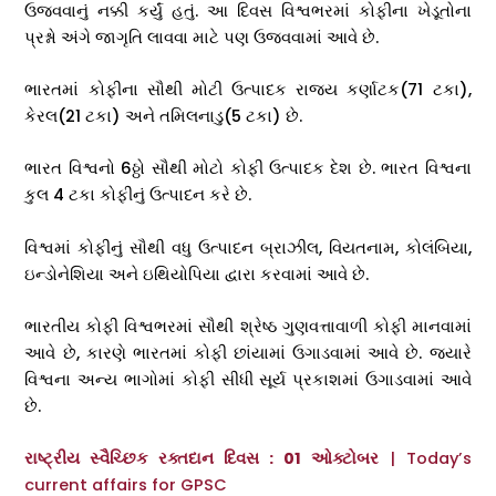
ઉજવવાનું નક્કી કર્યું હતું. આ દિવસ વિશ્વભરમાં કોફીના ખેડૂતોના
પ્રશ્નો અંગે જાગૃતિ લાવવા માટે પણ ઉજવવામાં આવે છે.
ભારતમાં કોફીના સૌથી મોટી ઉત્પાદક રાજ્ય કર્ણાટક(71 ટકા),
કેરલ(21 ટકા) અને તમિલનાડુ(5 ટકા) છે.
ભારત વિશ્વનો 6ઠ્ઠો સૌથી મોટો કોફી ઉત્પાદક દેશ છે. ભારત વિશ્વના
કુલ 4 ટકા કોફીનું ઉત્પાદન કરે છે.
વિશ્વમાં કોફીનું સૌથી વધુ ઉત્પાદન બ્રાઝીલ, વિયતનામ, કોલંબિયા,
ઇન્ડોનેશિયા અને ઇથિયોપિયા દ્વારા કરવામાં આવે છે.
ભારતીય કોફી વિશ્વભરમાં સૌથી શ્રેષ્ઠ ગુણવત્તાવાળી કોફી માનવામાં
આવે છે, કારણે ભારતમાં કોફી છાંયામાં ઉગાડવામાં આવે છે. જ્યારે
વિશ્વના અન્ય ભાગોમાં કોફી સીધી સૂર્ય પ્રકાશમાં ઉગાડવામાં આવે
છે.
રાષ્ટ્રીય સ્વૈચ્છિક રક્તદાન દિવસ : 01 ઓક્ટોબર
| Today’s
current affairs for GPSC