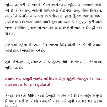
સૂચિબદ્ધ કરી છે. બિશ્નોઈ ગેંગને આતંકવાદી સૂચિબદ્ધ કરવાનો અર્થ
એ છે કે કેનેડામાં જૂથની માલિકીની કોઈપણ વસ્તુ, જેમાં મિલકત,
વાહનોને કેનેડિયન કાયદા અમલીકરણ દ્વારા ફ્રિઝ અથવા જપ્ત
કરી શકાય છે જેથી આતંકવાદી ગુનાઓ, જેમાં ધિરાણ, મુસાફરી અને
ભરતી સંબંધિત ગુનાઓનો સમાવેશ થાય છે તેની સામે કાર્યવાહી કરી
શકાય.
કેનેડામાં રહેતા કેટલાક ગેંગ સભ્યો વિદેશમાંથી જ ગેંગની તમામ
ગતિવિધિઓ સંચાલિત કરે છે.
હવે કેનેડાના ક્રિમિનલ કોડ હેઠળ 88 આતંકવાદી સંસ્થાઓ
સૂચિબદ્ધ છે.
RBIના નવા ડેપ્યુટી ગવર્નર પદે શિરીષ ચંદ્ર મૂર્મુની નિમણૂક
| UPSC
current affairs in gujarati
કેન્દ્ર સરકારે RBIના નવા ડેપ્યુટી ગવર્નર પદે શિરીષ ચંદ્ર મૂર્મુની
નિમણૂક કરી છે, તેઓ આગામી ત્રણ વર્ષ સુધી આ પદ પર ફરજ