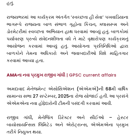
હતું.
રાજ્યભરમાં આ કાર્યક્રમ અંતર્ગત ‘સ્વચ્છતા હી સેવા’ પખવાડિયાના
ભાગરૂપે રાજ્યના બાળ સંભાળ ગૃહોના કિચન, ક્લાસરૂમ અને
ડોરમેટરીમાં સ્વચ્છતા અભિયાન હાથ ધરવામાં આવ્યું હતું. બાળકોમાં
પર્યાવરણ પ્રત્યે સંવેદનશીલતા વધે તે માટે વૃક્ષારોપણ કાર્યક્રમનું
આયોજન કરવામાં આવ્યું હતું. આયોગના પ્રતિનિધિઓ દ્વારા
બાળકોને તેમના અધિકારો અને જવાબદારીઓ વિશે માહિતગાર
કરવામાં આવ્યા હતા.
AMAના નવા પ્રમુખ રાજીવ ગાંધી
| GPSC current affairs
અમદાવાદ મેનેજમેન્ટ એસોસિએશન (એએમએ)ની 68મી વાર્ષિક
સામાન્ય સભા 27 સપ્ટેમ્બર, 2025ના રોજ યોજાઈ હતી. આ પ્રસંગે
એએમએના નવા હોદ્દેદારોની ટીમની પસંદગી કરવામાં આવી.
રાજીવ ગાંધી, મેનેજિંગ ડિરેક્ટર અને સીઈઓ – હેસ્ટર
બાયોસાયન્સિસ લિમિટેડ અને એરોટ્રાન્સ, એએમએના પ્રમુખ
તરીકે નિયુક્ત થયા.