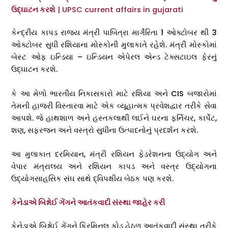
ઉદ્ઘાટન કરશે
| UPSC current affairs in gujarati
કેન્દ્રીય કાપડ રાજ્ય મંત્રી પાબિત્રા માર્ગેરિતા 1 ઓક્ટોબર થી 3
ઓક્ટોબર સુધી રશિયાના મોસ્કોની મુલાકાતે રહેશે. મંત્રી મોસ્કોમાં
બેસ્ટ ઓફ ઇન્ડિયા – ઇન્ડિયન એપેરલ એન્ડ ટેક્સટાઇલ ફેરનું
ઉદ્ઘાટન કરશે.
કે આ મેળો ભારતીય નિકાસકારો માટે રશિયા અને CIS બજારોમાં
તેમની હાજરી વિસ્તારવા માટે એક વ્યૂહાત્મક પ્રવેશદ્વાર તરીકે સેવા
આપશે. જે હાથશાળ અને હસ્તકલાથી લઈને ઘરના ફર્નિચર, કાર્પેટ,
શણ, સફરજન અને વસ્ત્રો સુધીના ઉત્પાદનોનું પ્રદર્શન કરશે.
આ મુલાકાત દરમિયાન, મંત્રી રશિયન ફેડરેશનના ઉદ્યોગ અને
વેપાર મંત્રાલય અને રશિયન કાપડ અને વસ્ત્ર ઉદ્યોગના
ઉદ્યોગસાહસિક સંઘ સાથે દ્વિપક્ષીય બેઠક પણ કરશે.
કેનેડાએ બિશ્નોઈ ગેંગને આતંકવાદી સંસ્થા જાહેર કરી
કેનેડાએ બિશ્નોઈ ગેંગને ક્રિમિનલ કોડ હેઠળ આતંકવાદી સંસ્થા તરીકે