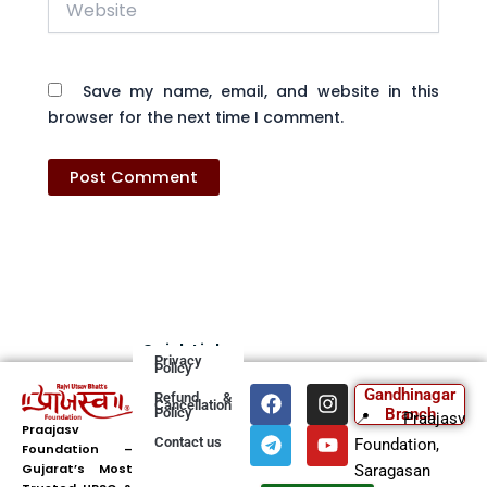
Save my name, email, and website in this
browser for the next time I comment.
Quick Links
Privacy
Policy
F
T
I
Y
Gandhinagar
Refund &
Cancellation
a
e
n
o
Policy
Branch
📍 Praajasv
c
l
s
u
Praajasv
Contact us
Foundation,
Foundation –
e
e
t
t
Gujarat’s Most
b
g
a
u
Saragasan