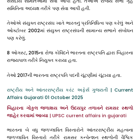
સંસદીય સમિતિઓમાં સેવા આપી હતી. તેઓએ રાજ્ય સભા ગૃહ
સમિતિના અધ્યક્ષ તરીકે પણ સેવા આપી હતી.
તેઓએ સંયુક્ત રાષ્ટ્રસંઘ ખાતે ભારતનું પ્રતિનિધિત્વ પણ કરેલું અને
ઓક્ટોબર 2002માં સંયુક્ત રાષ્ટ્રસંઘની સામાન્ય સભાને સંબોધન
પણ કરેલું.
8 ઓગસ્ટ, 2015ના રોજ કોવિંદને ભારતના રાષ્ટ્રપતિ દ્વારા બિહારના
રાજ્યપાલ તરીકે નિયુક્ત કરાયા હતા.
તેઓ 2017ની ભારતના રાષ્ટ્રપતિ પદની ચૂંટણીમાં ચૂંટાયા હતા.
રાષ્ટ્રીય અને આંતરરાષ્ટ્રીય કરંટ અફેર્સ ગુજરાતી | Current
Affairs Gujarati 01 October 2025
બિહારના ગોકુલ જળાશય અને ઉદયપુર તળાવને રામસર સ્થળો
જાહેર કરવામાં આવ્યા
| UPSC current affairs in gujarati
ભારતના બે વધુ જળપ્લાવિત વિસ્તારોને આંતરરાષ્ટ્રીય મહત્વના
જળપ્લાવિત વિસ્તારો તરીકે રામસર કન્વેન્શન સ્થળોની વૈશ્વિક