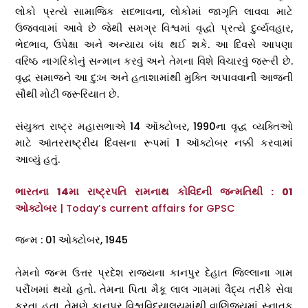
લોકો પ્રત્યે સામાજિક સદભાવના, લોકોમાં જાગૃતિ લાવવા માટે
ઉજવવામાં આવે છે જેથી સમગ્ર વિશ્વમાં વૃદ્ધો પ્રત્યે દુર્વ્યવહાર,
ભેદભાવ, ઉપેક્ષા અને અન્યાય બંધ થઈ શકે. આ દિવસે આપણા
વરિષ્ઠ નાગરિકોનું સન્માન કરવું અને તેમના વિશે વિચારવું જરૂરી છે.
વૃદ્ધ સમાજને આ દુ:ખ અને હતાશામાંથી મુક્તિ અપાવવાની આજની
સૌથી મોટી જરૂરિયાત છે.
સંયુક્ત રાષ્ટ્ર મહાસભાએ 14 ઑક્ટોબર, 1990ના વૃદ્ધ વ્યક્તિઓ
માટે આંતરરાષ્ટ્રીય દિવસના રૂપમાં 1 ઑક્ટોબર નક્કી કરવામાં
આવ્યું હતું.
ભારતના 14મા રાષ્ટ્રપતિ રામનાથ કોવિંદની જન્મતિથી : 01
ઓક્ટોબર
| Today’s current affairs for GPSC
જન્મ : 01 ઓક્ટોબર, 1945
તેમનો જન્મ ઉત્તર પ્રદેશ રાજ્યના કાનપુર દેહાત જિલ્લાના ગામ
પરૌંખમાં થયો હતો. તેમના પિતા મૈકૂ લાલ ગામમાં વૈદ્ય તરીકે સેવા
કરતા હતા. તેમણે કાનપુર વિશ્વવિદ્યાલયમાંથી વાણિજ્યમાં સ્નાતક