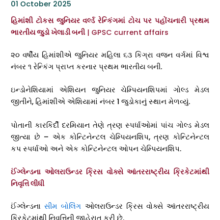
01 October 2025
હિમાંશી ટોકસ જુનિયર વર્લ્ડ રેન્કિંગમાં ટોચ પર પહોંચનારી પ્રથમ
ભારતીય જુડો ખેલાડી બની
| GPSC current affairs
૨૦ વર્ષીય હિમાંશીએ જુનિયર મહિલા ૬૩ કિગ્રા વજન વર્ગમાં વિશ્વ
નંબર ૧ રેન્કિંગ પ્રાપ્ત કરનાર પ્રથમ ભારતીય બની.
ઇન્ડોનેશિયામાં એશિયન જુનિયર ચેમ્પિયનશિપમાં ગોલ્ડ મેડલ
જીતીને, હિમાંશીએ એશિયામાં નંબર 1 જુડોકાનું સ્થાન મેળવ્યું.
પોતાની કારકિર્દી દરમિયાન તેણે ત્રણ સ્પર્ધાઓમાં પાંચ ગોલ્ડ મેડલ
જીત્યા છે – એક કોન્ટિનેન્ટલ ચેમ્પિયનશિપ, ત્રણ કોન્ટિનેન્ટલ
કપ સ્પર્ધાઓ અને એક કોન્ટિનેન્ટલ ઓપન ચેમ્પિયનશિપ.
ઈંગ્લેન્ડના ઓલરાઉન્ડર ક્રિસ વોક્સે આંતરરાષ્ટ્રીય ક્રિકેટમાંથી
નિવૃત્તિ લીધી
ઈંગ્લેન્ડના
સીમ બોલિંગ
ઓલરાઉન્ડર ક્રિસ વોક્સે આંતરરાષ્ટ્રીય
ક્રિકેટમાંથી નિવૃત્તિની જાહેરાત કરી છે.