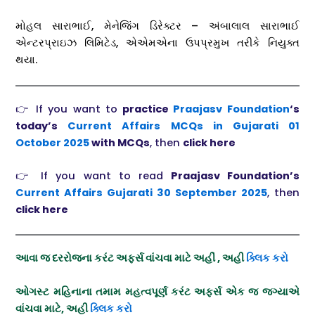
મોહલ સારાભાઈ, મેનેજિંગ ડિરેક્ટર – અંબાલાલ સારાભાઈ
એન્ટરપ્રાઇઝ લિમિટેડ, એએમએના ઉપપ્રમુખ તરીકે નિયુક્ત
થયા.
👉 If you want to
practice
Praajasv Foundation
‘s
today’s
Current Affairs MCQs in Gujarati 01
October 2025
with MCQs
, then
click here
👉 If you want to read
Praajasv Foundation’s
Current Affairs Gujarati
30 September
2025
, then
click here
આવા જ દરરોજના કરંટ અફર્સ વાંચવા માટે અહીં , અહી
ક્લિક કરો
ઓગસ્ટ મહિનાના તમામ મહત્વપૂર્ણ કરંટ અફર્સ એક જ જગ્યાએ
વાંચવા માટે, અહી
ક્લિક કરો