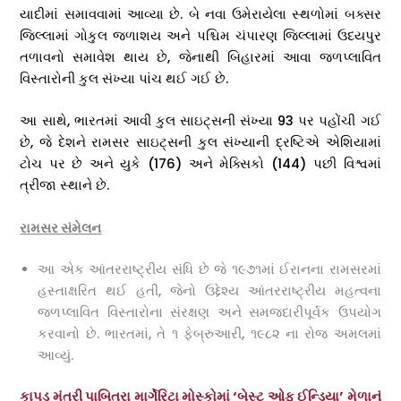
યાદીમાં સમાવવામાં આવ્યા છે. બે નવા ઉમેરાયેલા સ્થળોમાં બક્સર
જિલ્લામાં ગોકુલ જળાશય અને પશ્ચિમ ચંપારણ જિલ્લામાં ઉદયપુર
તળાવનો સમાવેશ થાય છે, જેનાથી બિહારમાં આવા જળપ્લાવિત
વિસ્તારોની કુલ સંખ્યા પાંચ થઈ ગઈ છે.
આ સાથે, ભારતમાં આવી કુલ સાઇટ્સની સંખ્યા 93 પર પહોંચી ગઈ
છે, જે દેશને રામસર સાઇટ્સની કુલ સંખ્યાની દ્રષ્ટિએ એશિયામાં
ટોચ પર છે અને યુકે (176) અને મેક્સિકો (144) પછી વિશ્વમાં
ત્રીજા સ્થાને છે.
રામસર સંમેલન
આ એક આંતરરાષ્ટ્રીય સંધિ છે જે ૧૯૭૧માં ઈરાનના રામસરમાં
હસ્તાક્ષરિત થઈ હતી, જેનો ઉદ્દેશ્ય આંતરરાષ્ટ્રીય મહત્વના
જળપ્લાવિત વિસ્તારોના સંરક્ષણ અને સમજદારીપૂર્વક ઉપયોગ
કરવાનો છે. ભારતમાં, તે ૧ ફેબ્રુઆરી, ૧૯૮૨ ના રોજ અમલમાં
આવ્યું.
કાપડ મંત્રી પાબિત્રા માર્ગેરિટા મોસ્કોમાં ‘બેસ્ટ ઓફ ઈન્ડિયા’ મેળાનું