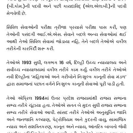
(બી.કોમ.)ની પદવી અને પછી કાયદાવિદ્‌ (એલ.એલ.બી.)ની પદવી
મેળવેલી છે.
સિવિલ સેવાઓની પરીક્ષા ત્રીજા પ્રયાસે પરીક્ષા પાસ કરી, પણ
તેઓની પસંદગી આઈ.એ.એસ. સેવાને બદલે અન્ય સેવાઓમાં થઈ
આથી તેઓ સિવિલ સેવામાં જોડાયા નહિ. તેને બદલે તેઓએ વકીલ
તરીકેની કારકિર્દી શરૂ કરી.
તેઓએ 1993 સુધી, લગભગ 16 વર્ષ, દિલ્હી ઉચ્ચ ન્યાયાલય અને
સર્વોચ્ચ ન્યાયાલયમાં વકીલ તરીકે કામ કર્યું. વકીલ તરીકે તેઓએ
નવી દિલ્હીના ‘મહિલાઓ અને ગરીબોને નિઃશુલ્ક કાનૂની સેવા મંડળ’
દ્વારા સમાજનાં પછાત વર્ગને નિઃશુલ્ક કાનૂની સેવાઓ પૂરી પાડી હતી.
તેઓ એપ્રિલ 1994માં ઉત્તર પ્રદેશ રાજ્યમાંથી રાજ્ય સભાના
સભ્ય તરીકે ચૂંટાયા હતા. તેઓએ સતત બે મુદત સુધી રાજ્ય સભાના
સભ્ય તરીકે સેવાઓ આપી. સાંસદ તરીકે તેઓએ અનુસૂચિત જાતિ
અને જનજાતિ કલ્યાણ, પેટ્રોલિયમ અને કુદરતી વાયુ, સામાજિક
ન્યાય અને સશક્તિકરણ, કાનૂન અને ન્યાય, આંતરિક બાબતો જેવી