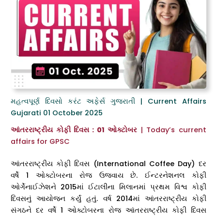
મહત્વપૂર્ણ દિવસો કરંટ અફેર્સ ગુજરાતી | Current Affairs
Gujarati 01 October 2025
આંતરરાષ્ટ્રીય કોફી દિવસ : 01 ઓક્ટોબર
| Today’s current
affairs for GPSC
આંતરરાષ્ટ્રીય કોફી દિવસ (International Coffee Day) દર
વર્ષે 1 ઓક્ટોબરના રોજ ઉજવાય છે. ઈન્ટરનેશનલ કોફી
ઓર્ગેનાઈઝેશને 2015માં ઈટાલીના મિલાનમાં પ્રથમ વિશ્વ કોફી
દિવસનું આયોજન કર્યું હતું. વર્ષ 2014માં આંતરરાષ્ટ્રીય કોફી
સંગઠને દર વર્ષે 1 ઓક્ટોબરના રોજ આંતરરાષ્ટ્રીય કોફી દિવસ