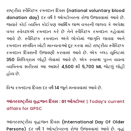
રાષ્ટ્રીય સ્વૈચ્છિક રક્તદાન દિવસ (national voluntary blood
donation day) દર વર્ષે 1 ઓક્ટોબરના રોજ ઉજવવામાં આવે છે.
જ્યારે કોઈ વ્યક્તિ કોઈપણ આર્થિક લાભ વગરની લાલચ કે અપેક્ષા
વગર સ્વેચ્છાએ રક્તદાન કરે છે તેને સ્વૈચ્છિક રક્તદાન કહેવામાં
આવે છે. સ્વૈચ્છિક રક્તદાન અંગે લોકોમાં જાગૃતિ લાવવા અને
રક્તદાન સંબંધિત ખોટી માન્યતાઓ દૂર કરવા માટે રાષ્ટ્રીય સ્વૈચ્છિક
રક્તદાન દિવસની ઉજવણી કરવામાં આવે છે. એક બ્લડ યુનિટમાં
350 મિલિગ્રામ લોહી લેવામાં આવે છે. એક સ્વસ્થ પુખ્ત વયના
વ્યક્તિના શરીરમાં આ આશરે 4,500 થી 5,700 ML જેટલું લોહી
હોય છે.
વિશ્વ રક્તદાતા દિવસ દર વર્ષે 14 જૂને મનાવવામાં આવે છે.
આંતરરાષ્ટ્રીય વૃદ્ધજન દિવસ : 01 ઓક્ટોબર
| Today’s current
affairs for GPSC
આંતરરાષ્ટ્રીય વૃદ્ધજન દિવસ (International Day Of Older
Persons) દર વર્ષે 1 ઓક્ટોબરના રોજ ઉજવવામાં આવે છે. વૃદ્ધ