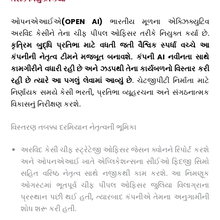
ઓપનએઆઈએ
(OPEN AI)
ભારતીય મૂળના એક્ઝિક્યુટિવ
અરવિંદ કેસીને તેના ચીફ પીપલ ઓફિસર તરીકે નિયુક્ત કર્યા છે.
કૃત્રિમ બુદ્ધિ પ્રતિભા માટે વધતી જતી વૈશ્વિક સ્પર્ધા વચ્ચે આ
કંપનીની નેતૃત્વ ટીમને મજબૂત બનાવશે.
કંપની AI નવીનતા સાથે
કામગીરીને વધારી રહી છે અને ઝડપથી તેના કાર્યબળનો વિસ્તાર કરી
રહી છે ત્યારે આ પગલું લેવામાં આવ્યું છે
. ચેટજીપીટી નિર્માતા માટે
નિર્ણાયક સમયે કેસી ભરતી, પ્રતિભા વ્યૂહરચના અને સંગઠનાત્મક
વિકાસનું નિરીક્ષણ કરશે.
વિસ્તરણ તબક્કા દરમિયાન નેતૃત્વની ભૂમિકા
અરવિંદ કેસી ચીફ સ્ટ્રેટેજી ઓફિસર જેસન ક્વોનને રિપોર્ટ કરશે
અને ઓપનએઆઈ ખાતે એપ્લિકેશન્સના સીઈઓ ફિદજી સિમો
સહિત વરિષ્ઠ નેતૃત્વ સાથે નજીકથી કામ કરશે. આ નિમણૂક
ઓગસ્ટમાં ભૂતપૂર્વ ચીફ પીપલ ઓફિસર જુલિયા વિલાગ્રાના
પ્રસ્થાન પછી થઈ હતી, ત્યારબાદ કંપનીએ તેમના અનુગામીની
શોધ શરૂ કરી હતી.