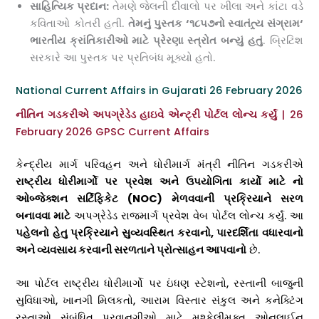
સાહિત્યિક પ્રદાન:
તેમણે જેલની દીવાલો પર ખીલા અને કાંટા વડે
કવિતાઓ કોતરી હતી.
તેમનું પુસ્તક
‘
૧૮૫૭નો સ્વાતંત્ર્ય સંગ્રામ
‘
ભારતીય ક્રાંતિકારીઓ માટે પ્રેરણા સ્ત્રોત બન્યું
હતું
. બ્રિટિશ
સરકારે આ પુસ્તક પર પ્રતિબંધ મૂક્યો હતો.
National Current Affairs in Gujarati 26 February 2026
નીતિન ગડકરીએ અપગ્રેડેડ હાઇવે એન્ટ્રી પોર્ટલ લોન્ચ કર્યું
| 26
February 2026 GPSC Current Affairs
કેન્દ્રીય માર્ગ પરિવહન અને ધોરીમાર્ગ મંત્રી નીતિન ગડકરીએ
રાષ્ટ્રીય ધોરીમાર્ગો પર પ્રવેશ અને ઉપયોગિતા કાર્યો માટે નો
ઓબ્જેક્શન સર્ટિફિકેટ (
NOC)
મેળવવાની પ્રક્રિયાને સરળ
બનાવવા માટે
અપગ્રેડેડ રાજમાર્ગ પ્રવેશ વેબ પોર્ટલ લોન્ચ કર્યું. આ
પહેલનો હેતુ પ્રક્રિયાને સુવ્યવસ્થિત કરવાનો
,
પારદર્શિતા વધારવાનો
અને વ્યવસાય કરવાની સરળતાને પ્રોત્સાહન આપવાનો
છે.
આ પોર્ટલ રાષ્ટ્રીય ધોરીમાર્ગો પર ઇંધણ સ્ટેશનો, રસ્તાની બાજુની
સુવિધાઓ, ખાનગી મિલકતો, આરામ વિસ્તાર સંકુલ અને કનેક્ટિંગ
રસ્તાઓ સંબંધિત પરવાનગીઓ માટે મુશ્કેલીમુક્ત ઓનલાઈન