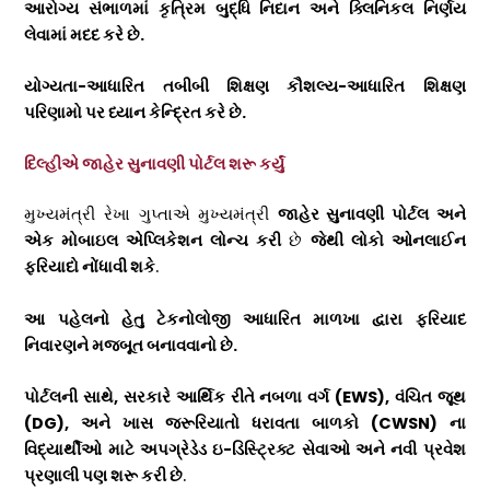
આરોગ્ય સંભાળમાં કૃત્રિમ બુદ્ધિ નિદાન અને ક્લિનિકલ નિર્ણય
લેવામાં મદદ કરે છે.
યોગ્યતા-આધારિત તબીબી શિક્ષણ કૌશલ્ય-આધારિત શિક્ષણ
પરિણામો પર ધ્યાન કેન્દ્રિત કરે છે.
દિલ્હીએ જાહેર સુનાવણી પોર્ટલ શરૂ કર્યું
મુખ્યમંત્રી રેખા ગુપ્તાએ મુખ્યમંત્રી
જાહેર સુનાવણી પોર્ટલ અને
એક મોબાઇલ એપ્લિકેશન લોન્ચ કરી
છે
જેથી લોકો ઓનલાઈન
ફરિયાદો નોંધાવી શકે
.
આ પહેલનો હેતુ ટેકનોલોજી આધારિત માળખા દ્વારા ફરિયાદ
નિવારણને મજબૂત બનાવવાનો છે.
પોર્ટલની સાથે
,
સરકારે આર્થિક રીતે નબળા વર્ગ (
EWS),
વંચિત જૂથ
(
DG),
અને ખાસ જરૂરિયાતો ધરાવતા બાળકો (
CWSN)
ના
વિદ્યાર્થીઓ માટે અપગ્રેડેડ ઇ-ડિસ્ટ્રિક્ટ સેવાઓ અને નવી પ્રવેશ
પ્રણાલી પણ શરૂ કરી છે
.