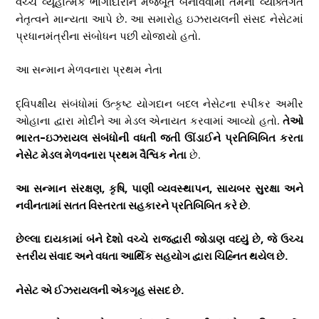
વચ્ચે વ્યૂહાત્મક ભાગીદારીને મજબૂત બનાવવામાં તેમના વ્યક્તિગત
નેતૃત્વને માન્યતા આપે છે. આ સમારોહ ઇઝરાયલની સંસદ નેસેટમાં
પ્રધાનમંત્રીના સંબોધન પછી યોજાયો હતો.
આ સન્માન મેળવનારા પ્રથમ નેતા
દ્વિપક્ષીય સંબંધોમાં ઉત્કૃષ્ટ યોગદાન બદલ નેસેટના સ્પીકર અમીર
ઓહાના દ્વારા મોદીને આ મેડલ એનાયત કરવામાં આવ્યો હતો.
તેઓ
ભારત-ઇઝરાયલ સંબંધોની વધતી જતી ઊંડાઈને પ્રતિબિંબિત કરતા
નેસેટ મેડલ મેળવનારા પ્રથમ વૈશ્વિક નેતા
છે.
આ સન્માન સંરક્ષણ
,
કૃષિ
,
પાણી વ્યવસ્થાપન
,
સાયબર સુરક્ષા અને
નવીનતામાં સતત વિસ્તરતા સહકારને પ્રતિબિંબિત કરે છે
.
છેલ્લા દાયકામાં બંને દેશો વચ્ચે રાજદ્વારી જોડાણ વધ્યું છે
,
જે ઉચ્ચ
સ્તરીય સંવાદ અને વધતા આર્થિક સહયોગ દ્વારા ચિહ્નિત થયેલ છે.
નેસેટ એ ઈઝરાયલની એકગૃહ સંસદ છે.