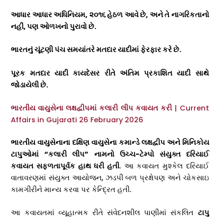
આધાર આધાર અધિનિયમ
,
૨૦૧૬ હેઠળ આવે છે
,
અને તે નાગરિકતાનો
નહીં
,
પણ ઓળખનો પુરાવો છે.
ભારતનું ચૂંટણી પંચ સમયાંતરે મતદાર યાદીમાં ફેરફાર કરે છે.
પૂરક મતદાર યાદી કાયદેસર રીતે અંતિમ પ્રકાશિત યાદી સાથે
જોડાયેલી છે.
ભારતીય વાયુસેના લક્ષદ્વીપમાં કલારી લીપ કવાયત કરી
| Current
Affairs in Gujarati 26 February 2026
ભારતીય વાયુસેનાના દક્ષિણ વાયુસેના કમાન્ડે લક્ષદ્વીપ અને મિનિકોય
ટાપુઓમાં “કલારી લીપ” નામનો ઉચ્ચ-ટેમ્પો સંયુક્ત દરિયાઈ
કવાયત સફળતાપૂર્વક હાથ ધરી હતી
. આ કવાયત મુશ્કેલ દરિયાઈ
વાતાવરણમાં સંયુક્ત આયોજન, ઝડપી બળ પ્રક્ષેપણ અને ચોકસાઇ
કામગીરીને માન્ય કરવા પર કેન્દ્રિત હતી.
આ કવાયતમાં વ્યૂહાત્મક રીતે સંવેદનશીલ પાણીમાં સંકલિત
ટાપુ