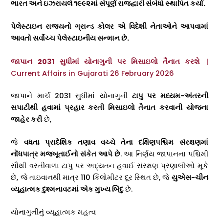
ભારત અને ઇઝરાયલે ૧૯૯૨માં સંપૂર્ણ રાજદ્વારી સંબંધો સ્થાપિત કર્યા.
પેલેસ્ટાઇન રાજ્યનો ગ્રાન્ડ કોલર એ વિદેશી નેતાઓને આપવામાં
આવતો સર્વોચ્ચ પેલેસ્ટાઇનીય સન્માન છે.
જાપાન 2031 સુધીમાં યોનાગુની પર મિસાઇલો તૈનાત કરશે
|
Current Affairs in Gujarati 26 February 2026
જાપાને માર્ચ 2031 સુધીમાં યોનાગુની
ટાપુ પર મધ્યમ-અંતરની
સપાટીથી હવામાં પ્રહાર કરતી મિસાઇલો તૈનાત કરવાની યોજના
જાહેર કરી
છે,
જે
વધતા પ્રાદેશિક તણાવ વચ્ચે તેના દક્ષિણપશ્ચિમ સંરક્ષણમાં
નોંધપાત્ર મજબૂતાઈનો સંકેત આપે છે
. આ નિર્ણય જાપાનના પશ્ચિમી
સૌથી વસ્તીવાળા ટાપુ પર અદ્યતન હવાઈ સંરક્ષણ પ્રણાલીઓ મૂકે
છે, જે તાઇવાનથી માત્ર 110 કિલોમીટર દૂર સ્થિત છે, જે
યુએસ-ચીન
વ્યૂહાત્મક દુશ્મનાવટમાં એક મુખ્ય બિંદુ
છે.
યોનાગુનીનું વ્યૂહાત્મક મહત્વ