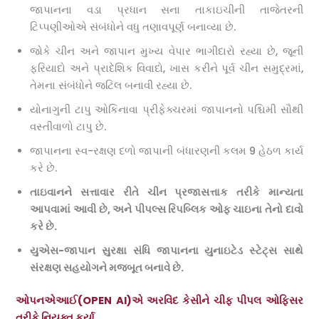
જાપાનના વડા પ્રધાન સના તાકાઇચીની તાજેતરની
ટિપ્પણીઓએ સંબંધોને વધુ તણાવપૂર્ણ બનાવ્યા છે.
જોકે ચીન અને જાપાન મુખ્ય વેપાર ભાગીદારો રહ્યા છે, જૂની
ફરિયાદો અને પ્રાદેશિક વિવાદો, ખાસ કરીને પૂર્વ ચીન સમુદ્રમાં,
તેમના સંબંધોને જટિલ બનાવી રહ્યા છે.
યોનાગુની ટાપુ ઓકિનાવા પ્રીફેક્ચરમાં જાપાનનો પશ્ચિમી સૌથી
વસ્તીવાળો ટાપુ છે.
જાપાનના સ્વ-રક્ષણ દળો જાપાની બંધારણની કલમ 9 હેઠળ કાર્ય
કરે છે.
તાઇવાનને સત્તાવાર રીતે ચીન પ્રજાસત્તાક તરીકે માન્યતા
આપવામાં આવી છે
,
અને પીપલ્સ રિપબ્લિક ઓફ ચાઇના તેનો દાવો
કરે છે.
યુએસ-જાપાન સુરક્ષા સંધિ જાપાનના યુનાઇટેડ સ્ટેટ્સ સાથે
સંરક્ષણ સહયોગને મજબૂત બનાવે છે.
ઓપનએઆઈ(OPEN AI)એ અરવિંદ કેસીને ચીફ પીપલ ઓફિસર
તરીકે નિયુક્ત કર્યા