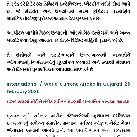
તે ટ્રેડ સ્ટેટિસ્ટિક્સ ડિજિટલ ઇન્ટેલિજન્સ પ્લેટફોર્મ તરીકે સેવા આપે
છે
,
જે સંરચિત અને ઉપયોગમાં સરળ ફોર્મેટમાં પ્રમાણિત
બાયોટેકનોલોજી પ્રોડક્ટ આયાત ડેટા પ્રદાન કરે છે.
આ પોર્ટલ બાયોકેમિકલ ઉત્પાદનો
,
ઔદ્યોગિક ઉત્સેચકો અને અન્ય
બાયોટેકનોલોજી આયાત પર ક્ષેત્ર-વિશિષ્ટ માહિતી પ્રદાન કરે છે.
તે સંશોધકો અને સ્ટાર્ટઅપ્સને ઉચ્ચ-મૂલ્યની આયાતોને
ઓળખવામાં
,
નિર્ભરતાઓનું મૂલ્યાંકન કરવામાં અને સ્વદેશી સંશોધન
અને વિકાસને પ્રાથમિકતા આપવામાં મદદ કરે છે.
International / World Current Affairs in Gujarati 26
February 2026
ઇઝરાયલમાં મોદીને નેસેટ સ્પીકર મેડલથી સન્માનિત કરવામાં આવ્યા
પ્રધાનમંત્રી નરેન્દ્ર મોદીને
જેરુસલેમની મુલાકાત દરમિયાન
ઇઝરાયલનું સર્વોચ્ચ સંસદીય સન્માન
,
સ્પીકર ઓફ ધ નેસેટ મેડલ
એનાયત કરવામાં આવ્યો
હતો. આ એવોર્ડ ભારત અને ઇઝરાયલ