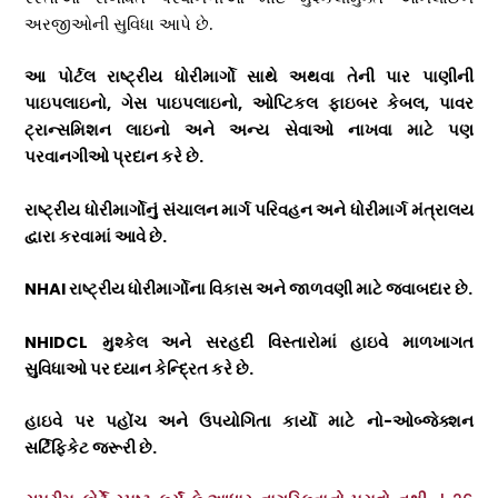
અરજીઓની સુવિધા આપે છે.
આ પોર્ટલ રાષ્ટ્રીય ધોરીમાર્ગો સાથે અથવા તેની પાર પાણીની
પાઇપલાઇનો
,
ગેસ પાઇપલાઇનો
,
ઓપ્ટિકલ ફાઇબર કેબલ
,
પાવર
ટ્રાન્સમિશન લાઇનો અને અન્ય સેવાઓ નાખવા માટે પણ
પરવાનગીઓ પ્રદાન કરે છે.
રાષ્ટ્રીય ધોરીમાર્ગોનું સંચાલન માર્ગ પરિવહન અને ધોરીમાર્ગ મંત્રાલય
દ્વારા કરવામાં આવે છે.
NHAI
રાષ્ટ્રીય ધોરીમાર્ગોના વિકાસ અને જાળવણી માટે જવાબદાર છે.
NHIDCL
મુશ્કેલ અને સરહદી વિસ્તારોમાં હાઇવે માળખાગત
સુવિધાઓ પર ધ્યાન કેન્દ્રિત કરે છે.
હાઇવે પર પહોંચ અને ઉપયોગિતા કાર્યો માટે નો-ઓબ્જેક્શન
સર્ટિફિકેટ જરૂરી છે.