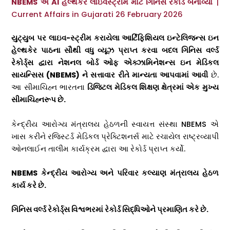
NBEMS એ AI હેલ્થકેર લાઇવસ્ટ્રીમ માટે ગિનિસ રેકોર્ડ બનાવ્યો
|
Current Affairs in Gujarati 26 February 2026
યુટ્યુબ પર લાઇવ-સ્ટ્રીમ કરાયેલા આર્ટિફિશિયલ ઇન્ટેલિજન્સ ઇન
હેલ્થકેર પાઠના સૌથી વધુ વ્યૂઝ પ્રાપ્ત કરવા બદલ ગિનિસ વર્લ્ડ
રેકોર્ડ્સ દ્વારા નેશનલ બોર્ડ ઓફ એક્ઝામિનેશન્સ ઇન મેડિકલ
સાયન્સિસ (
NBEMS)
ને સત્તાવાર રીતે માન્યતા આપવામાં આવી
છે.
આ સીમાચિહ્ન ભારતના
ડિજિટલ મેડિકલ શિક્ષણ ક્ષેત્રમાં એક મુખ્ય
સીમાચિહ્નરૂપ છે.
કેન્દ્રીય આરોગ્ય મંત્રાલય હેઠળની સ્વાયત્ત સંસ્થા NBEMS એ
ખાસ કરીને રજિસ્ટર્ડ મેડિકલ પ્રેક્ટિશનર્સ માટે રચાયેલ રાષ્ટ્રવ્યાપી
ઓનલાઈન તાલીમ કાર્યક્રમ દ્વારા આ રેકોર્ડ પ્રાપ્ત કર્યો.
NBEMS
કેન્દ્રીય આરોગ્ય અને પરિવાર કલ્યાણ મંત્રાલય હેઠળ
કાર્ય કરે છે.
ગિનિસ વર્લ્ડ રેકોર્ડ્સ વિશ્વભરમાં રેકોર્ડ સિદ્ધિઓને પ્રમાણિત કરે છે.