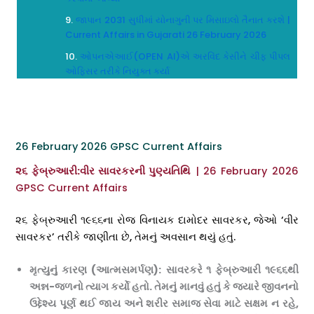
જાપાન 2031 સુધીમાં યોનાગુની પર મિસાઇલો તૈનાત કરશે |
Current Affairs in Gujarati 26 February 2026
ઓપનએઆઈ(OPEN AI)એ અરવિંદ કેસીને ચીફ પીપલ
ઓફિસર તરીકે નિયુક્ત કર્યા
26 February 2026 GPSC Current Affairs
૨૬ ફેબ્રુઆરી:વીર સાવરકરની પુણ્યતિથિ
| 26 February 2026
GPSC Current Affairs
૨૬ ફેબ્રુઆરી ૧૯૬૬ના રોજ વિનાયક દામોદર સાવરકર, જેઓ ‘વીર
સાવરકર’ તરીકે જાણીતા છે, તેમનું અવસાન થયું હતું.
મૃત્યુનું કારણ (આત્મસમર્પણ):
સાવરકરે ૧ ફેબ્રુઆરી ૧૯૬૬થી
અન્ન-જળનો ત્યાગ કર્યો હતો. તેમનું માનવું હતું કે જ્યારે જીવનનો
ઉદ્દેશ્ય પૂર્ણ થઈ જાય અને શરીર સમાજ સેવા માટે સક્ષમ ન રહે
,