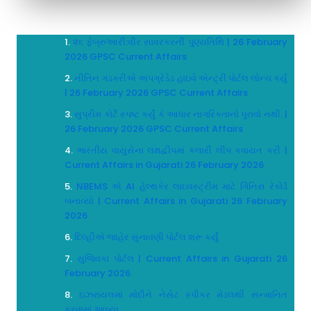
૨૬ ફેબ્રુઆરી:વીર સાવરકરની પુણ્યતિથિ | 26 February
2026 GPSC Current Affairs
નીતિન ગડકરીએ અપગ્રેડેડ હાઇવે એન્ટ્રી પોર્ટલ લોન્ચ કર્યું
| 26 February 2026 GPSC Current Affairs
સુપ્રીમ કોર્ટે સ્પષ્ટ કર્યું કે આધાર નાગરિકતાનો પુરાવો નથી. |
26 February 2026 GPSC Current Affairs
ભારતીય વાયુસેના લક્ષદ્વીપમાં કલારી લીપ કવાયત કરી |
Current Affairs in Gujarati 26 February 2026
NBEMS એ AI હેલ્થકેર લાઇવસ્ટ્રીમ માટે ગિનિસ રેકોર્ડ
બનાવ્યો | Current Affairs in Gujarati 26 February
2026
દિલ્હીએ જાહેર સુનાવણી પોર્ટલ શરૂ કર્યું
સુજ્વિકા પોર્ટલ | Current Affairs in Gujarati 26
February 2026
ઇઝરાયલમાં મોદીને નેસેટ સ્પીકર મેડલથી સન્માનિત
કરવામાં આવ્યા