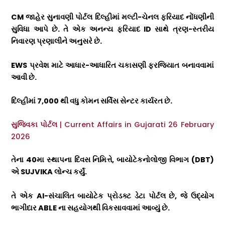
CM
જાહેર સુનાવણી પોર્ટલ દિલ્હીમાં મલ્ટી-ચેનલ ફરિયાદ નોંધણીની
સુવિધા આપે છે. તે એક અનન્ય ફરિયાદ
ID
સાથે ત્રણ-સ્તરીય
નિવારણ પ્રણાલીને અનુસરે છે.
EWS
પ્રવેશ માટે આધાર-આધારિત ચકાસણી ફરજિયાત બનાવવામાં
આવી છે.
દિલ્હીમાં
7,000
થી વધુ કોમન સર્વિસ સેન્ટર કાર્યરત છે.
સુજ્વિકા પોર્ટલ
| Current Affairs in Gujarati 26 February
2026
તેના
40
મા સ્થાપના દિવસ નિમિત્તે
,
બાયોટેકનોલોજી વિભાગ (
DBT)
એ
SUJVIKA
લોન્ચ કર્યું.
તે એક
AI-
સંચાલિત બાયોટેક પ્રોડક્ટ ડેટા પોર્ટલ છે
,
જે ઉદ્યોગ
ભાગીદાર
ABLE
ના સહયોગથી વિકસાવવામાં આવ્યું છે.