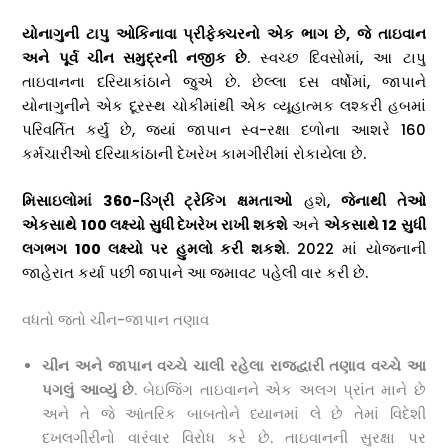
યોનાગુની ટાપુ ઓકિનાવા પ્રીફેક્ચરનો એક ભાગ છે
,
જે તાઇવાન
અને પૂર્વ ચીન સમુદ્રની નજીક છે
. સ્વચ્છ દિવસોમાં, આ ટાપુ
તાઇવાનના દરિયાકાંઠાને જુએ છે. છેલ્લા દસ વર્ષોમાં, જાપાને
યોનાગુનીને એક દૂરસ્થ ચોકીમાંથી એક વ્યૂહાત્મક લશ્કરી હબમાં
પરિવર્તિત કર્યું છે, જ્યાં જાપાન સ્વ-રક્ષા દળોના આશરે 160
કર્મચારીઓ દરિયાકાંઠાની દેખરેખ કામગીરીમાં રોકાયેલા છે.
મિસાઇલોમાં
360-
ડિગ્રી ટ્રેકિંગ ક્ષમતાઓ
હશે,
જેનાથી તેઓ
એકસાથે
100
લક્ષ્યો સુધી દેખરેખ રાખી શકશે
અને
એકસાથે
12
સુધી
લગભગ
100
લક્ષ્યો પર હુમલો કરી શકશે
. 2022 માં યોજનાની
જાહેરાત કર્યા પછી જાપાને આ જમાવટ પહેલી વાર કરી છે.
વધતો જતો ચીન-જાપાન તણાવ
ચીન અને જાપાન વચ્ચે ચાલી રહેલા રાજદ્વારી તણાવ વચ્ચે આ
પગલું આવ્યું છે
. બેઇજિંગ તાઇવાનને એક અલગ પ્રાંત માને છે
અને તે જે આંતરિક બાબતોને ધ્યાનમાં લે છે તેમાં વિદેશી
દખલગીરીનો વારંવાર વિરોધ કરે છે. તાઇવાનની સુરક્ષા પર