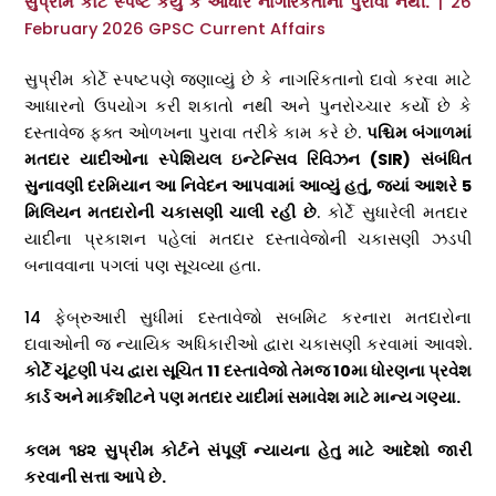
સુપ્રીમ કોર્ટે સ્પષ્ટ કર્યું કે આધાર નાગરિકતાનો પુરાવો નથી.
| 26
February 2026 GPSC Current Affairs
સુપ્રીમ કોર્ટે સ્પષ્ટપણે જણાવ્યું છે કે નાગરિકતાનો દાવો કરવા માટે
આધારનો ઉપયોગ કરી શકાતો નથી અને પુનરોચ્ચાર કર્યો છે કે
દસ્તાવેજ ફક્ત ઓળખના પુરાવા તરીકે કામ કરે છે.
પશ્ચિમ બંગાળમાં
મતદાર યાદીઓના સ્પેશિયલ ઇન્ટેન્સિવ રિવિઝન (
SIR)
સંબંધિત
સુનાવણી દરમિયાન આ નિવેદન આપવામાં આવ્યું હતું
,
જ્યાં આશરે
5
મિલિયન મતદારોની ચકાસણી ચાલી રહી છે
. કોર્ટે સુધારેલી મતદાર
યાદીના પ્રકાશન પહેલાં મતદાર દસ્તાવેજોની ચકાસણી ઝડપી
બનાવવાના પગલાં પણ સૂચવ્યા હતા.
14 ફેબ્રુઆરી સુધીમાં દસ્તાવેજો સબમિટ કરનારા મતદારોના
દાવાઓની જ ન્યાયિક અધિકારીઓ દ્વારા ચકાસણી કરવામાં આવશે.
કોર્ટે ચૂંટણી પંચ દ્વારા સૂચિત
11
દસ્તાવેજો તેમજ
10
મા ધોરણના પ્રવેશ
કાર્ડ અને માર્કશીટને પણ મતદાર યાદીમાં સમાવેશ માટે માન્ય ગણ્યા.
કલમ ૧૪૨ સુપ્રીમ કોર્ટને સંપૂર્ણ ન્યાયના હેતુ માટે આદેશો જારી
કરવાની સત્તા આપે છે.