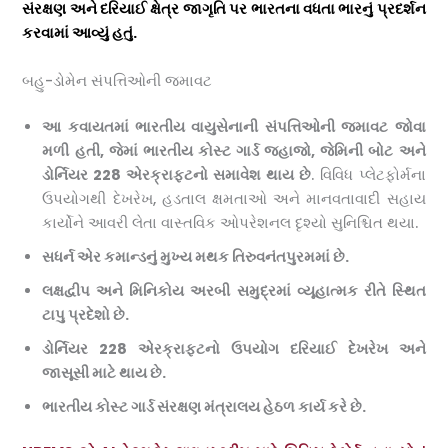
સંરક્ષણ અને દરિયાઈ ક્ષેત્ર જાગૃતિ પર ભારતના વધતા ભારનું પ્રદર્શન
કરવામાં આવ્યું હતું.
બહુ-ડોમેન સંપત્તિઓની જમાવટ
આ કવાયતમાં ભારતીય વાયુસેનાની સંપત્તિઓની જમાવટ જોવા
મળી હતી
,
જેમાં ભારતીય કોસ્ટ ગાર્ડ જહાજો
,
જેમિની બોટ અને
ડોર્નિયર
228
એરક્રાફ્ટનો સમાવેશ થાય છે
. વિવિધ પ્લેટફોર્મના
ઉપયોગથી દેખરેખ, હડતાલ ક્ષમતાઓ અને માનવતાવાદી સહાય
કાર્યોને આવરી લેતા વાસ્તવિક ઓપરેશનલ દૃશ્યો સુનિશ્ચિત થયા.
સધર્ન એર કમાન્ડનું મુખ્ય મથક તિરુવનંતપુરમમાં છે.
લક્ષદ્વીપ અને મિનિકોય અરબી સમુદ્રમાં વ્યૂહાત્મક રીતે સ્થિત
ટાપુ પ્રદેશો છે.
ડોર્નિયર
228
એરક્રાફ્ટનો ઉપયોગ દરિયાઈ દેખરેખ અને
જાસૂસી માટે થાય છે.
ભારતીય કોસ્ટ ગાર્ડ સંરક્ષણ મંત્રાલય હેઠળ કાર્ય કરે છે.