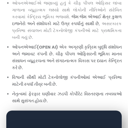
ઓપનએઆઈએ જણાવ્યું હતું કે ચીફ પીપલ ઓફિસર લાંબા
ગાળાના વ્યૂહાત્મક લક્ષ્યો સાથે લોકોની નીતિઓને સંરેખિત
કરવામાં કેન્દ્રિય ભૂમિકા ભજવશે.
જેમ જેમ એઆઈ ક્ષેત્ર કુશળ
ઇજનેરો અને સંશોધકો માટે ઉગ્ર સ્પર્ધાનું સાક્ષી છે
, અસરકારક
પ્રતિભા સંચાલન મોટી ટેકનોલોજી કંપનીઓ માટે પ્રાથમિકતા
બની ગયું છે.
ઓપનએઆઈ
(OPEN AI)
એક અગ્રણી કૃત્રિમ બુદ્ધિ સંશોધન
અને જમાવટ કંપની છે. ચીફ પીપલ ઓફિસરની ભૂમિકા માનવ
સંસાધન વ્યૂહરચના અને સંગઠનાત્મક વિકાસ પર ધ્યાન કેન્દ્રિત
કરે છે.
વિશ્વની સૌથી મોટી ટેકનોલોજી કંપનીઓમાં એઆઈ પ્રતિભા
માટેની સ્પર્ધા તીવ્ર બની છે.
નેતૃત્વમાં ફેરફાર ઘણીવાર ઝડપી કોર્પોરેટ વિસ્તરણના તબક્કાઓ
સાથે સુસંગત હોય છે.