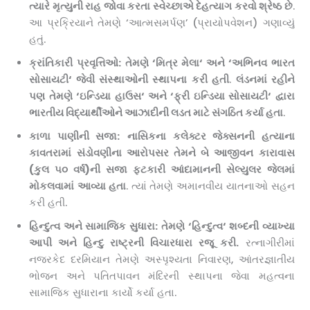
ત્યારે મૃત્યુની રાહ જોવા કરતા સ્વેચ્છાએ દેહત્યાગ કરવો શ્રેષ્ઠ છે
.
આ પ્રક્રિયાને તેમણે ‘આત્મસમર્પણ’ (પ્રાયોપવેશન) ગણાવ્યું
હતું.
ક્રાંતિકારી પ્રવૃત્તિઓ:
તેમણે
‘
મિત્ર મેલા
‘
અને
‘
અભિનવ ભારત
સોસાયટી
‘
જેવી સંસ્થાઓની સ્થાપના કરી હતી
.
લંડનમાં રહીને
પણ તેમણે
‘
ઇન્ડિયા હાઉસ
‘
અને
‘
ફ્રી ઇન્ડિયા સોસાયટી
‘
દ્વારા
ભારતીય વિદ્યાર્થીઓને આઝાદીની લડત માટે સંગઠિત કર્યા હતા
.
કાળા પાણીની સજા:
નાસિકના કલેક્ટર જેક્સનની હત્યાના
કાવતરામાં સંડોવણીના આરોપસર તેમને બે આજીવન કારાવાસ
(કુલ ૫૦ વર્ષ)ની સજા ફટકારી આંદામાનની સેલ્યુલર જેલમાં
મોકલવામાં
આવ્યા હતા
. ત્યાં તેમણે અમાનવીય યાતનાઓ સહન
કરી હતી.
હિન્દુત્વ અને સામાજિક સુધારા:
તેમણે
‘
હિન્દુત્વ
‘
શબ્દની વ્યાખ્યા
આપી અને હિન્દુ રાષ્ટ્રની વિચારધારા રજૂ કરી.
રત્નાગીરીમાં
નજરકેદ દરમિયાન તેમણે અસ્પૃશ્યતા નિવારણ, આંતરજ્ઞાતીય
ભોજન અને પતિતપાવન મંદિરની સ્થાપના જેવા મહત્વના
સામાજિક સુધારાના કાર્યો કર્યા હતા.