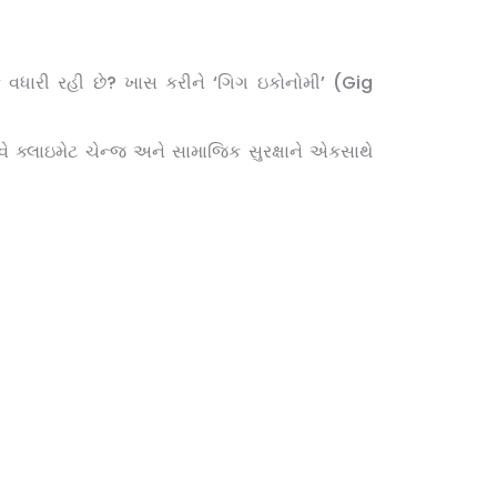
 વધારી રહી છે? ખાસ કરીને ‘ગિગ ઇકોનોમી’ (Gig
 ક્લાઇમેટ ચેન્જ અને સામાજિક સુરક્ષાને એકસાથે