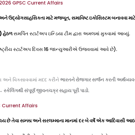
 2026 GPSC Current Affairs
તા અને ઉદ્યોગસાહસિકતા માટે મજબૂત
,
સમાવિષ્ટ ઇકોસિસ્ટમ બનાવવા મ
) હેઠળ
સમર્પિત સ્ટાર્ટઅપ ઇન્ડિયા ટીમ દ્વારા અમલમાં મુકવામાં આવ્યું.
ષ્ટ્રીય સ્ટાર્ટઅપ દિવસ 16 જાન્યુઆરીએ ઉજવવામાં આવે છે).
વા અને વિકસાવવામાં મદદ કરીને
ભારતને રોજગાર સર્જન
કરતી અર્થવ્ય
→
સ્કેલિંગથી સંપૂર્ણ જીવનચક્ર સહાય પૂરી પાડો
.
 Current Affairs
જાય છે
તેવા સમ્ક્કા અને સરલમ્માના માનમાં
દર બે વર્ષે એક આદિવાસી આધ્