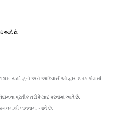
ં આવે છે
.
ંગલમાં થયો હતો અને આદિવાસીઓ દ્વારા દત્તક લેવામાં
ાનના પ્રતીક તરીકે યાદ કરવામાં આવે છે.
જંગલમાંથી લાવવામાં આવે છે.