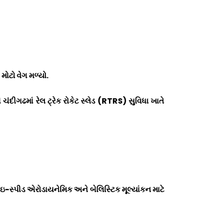
ોટો વેગ મળ્યો.
દીગઢમાં રેલ ટ્રેક રોકેટ સ્લેડ (
RTRS)
સુવિધા ખાતે
ઇ-સ્પીડ એરોડાયનેમિક અને બેલિસ્ટિક મૂલ્યાંકન માટે