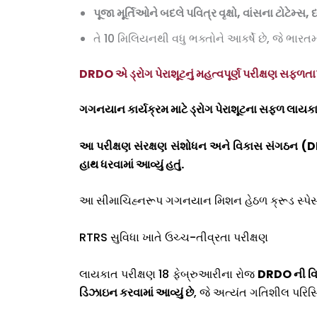
પૂજા મૂર્તિઓને બદલે પવિત્ર વૃક્ષો
,
વાંસના ટોટેમ્સ
,
ધ
તે 10 મિલિયનથી વધુ ભક્તોને આકર્ષે છે, જે ભારતમા
DRDO એ ડ્રોગ પેરાશૂટનું મહત્વપૂર્ણ પરીક્ષણ સફળતાપૂર્
ગગનયાન કાર્યક્રમ માટે ડ્રોગ પેરાશૂટના સફળ લાયક
આ પરીક્ષણ સંરક્ષણ સંશોધન અને વિકાસ સંગઠન (
D
હાથ ધરવામાં આવ્યું હતું.
આ સીમાચિહ્નરૂપ ગગનયાન મિશન હેઠળ ક્રૂડ સ્પેસ 
RTRS સુવિધા ખાતે ઉચ્ચ-તીવ્રતા પરીક્ષણ
લાયકાત પરીક્ષણ 18 ફેબ્રુઆરીના રોજ
DRDO
ની વિ
ડિઝાઇન કરવામાં આવ્યું છે
, જે અત્યંત ગતિશીલ પરિસ