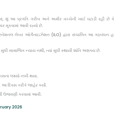
ં, શું આ પ્રગતિ ગરીબ અને અમીર વચ્ચેની ખાઈ ઘટાડી રહી છે કે
 મૂકવામાં આવી રહ્યો છે.
રનેશનલ લેબર ઓર્ગેનાઇઝેશન (ILO) દ્વારા સંચાલિત આ ગઠબંધન હવે
ાં સુધી સામાજિક ન્યાય નથી, ત્યાં સુધી સ્થાયી શાંતિ અશક્ય છે.
સના લક્ષ્યો નક્કી થયા.
 આ દિવસ તરીકે જાહેર કર્યો.
ની ઉજવણી કરવામાં આવી.
bruary 2026