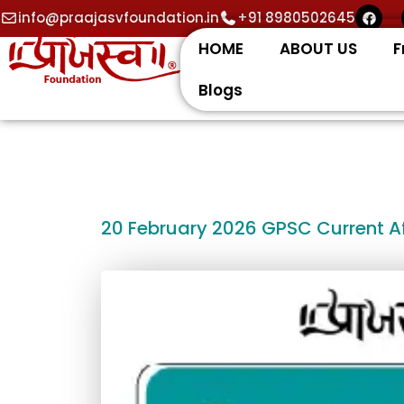
Skip
F
info@praajasvfoundation.in
+91 8980502645
a
to
c
HOME
ABOUT US
F
e
content
b
o
Blogs
o
k
20 February 2026 GPSC Current Af