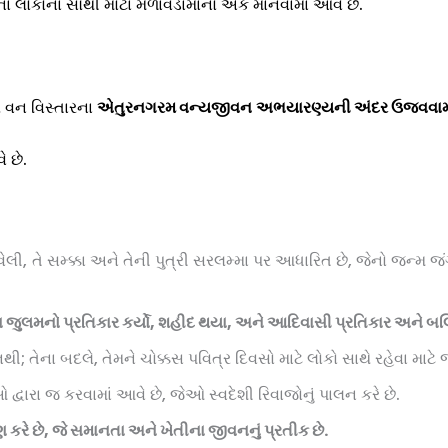
ા લોકોના સૌથી મોટા મેળાવડામાંનો એક માનવામાં આવે છે.
ય વન વિસ્તારના
એતુરનગરમ વન્યજીવન
અભયારણ્યની અંદર ઉજવવામા
 છે.
, તે સમ્ક્કા અને તેની પુત્રી સરલમ્મા પર આધારિત છે, જેનો જન્મ જ
જુલમનો પ્રતિકાર કર્યો
,
શહીદ થયા
,
અને આદિવાસી પ્રતિકાર અને બલિદ
ી; તેના બદલે, તેમને ચોક્કસ પવિત્ર દિવસો માટે લોકો સાથે રહેવા માટે 
વારા જ કરવામાં આવે છે, જેઓ સ્વદેશી રિવાજોનું પાલન કરે છે.
 કરે છે
,
જે સમાનતા અને ખેતીના જીવનનું પ્રતીક છે.