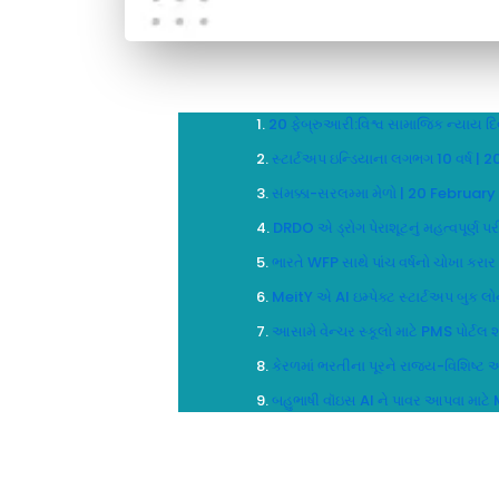
20 ફેબ્રુઆરી:વિશ્વ સામાજિક ન્યાય
સ્ટાર્ટઅપ ઇન્ડિયાના લગભગ 10 વર્ષ
સંમક્કા-સરલમ્મા મેળો | 20 Februa
DRDO એ ડ્રોગ પેરાશૂટનું મહત્વપૂર્ણ
ભારતે WFP સાથે પાંચ વર્ષનો ચોખા કર
MeitY એ AI ઇમ્પેક્ટ સ્ટાર્ટઅપ બુક 
આસામે વેન્ચર સ્કૂલો માટે PMS પોર્ટલ
કેરળમાં ભરતીના પૂરને રાજ્ય-વિશિષ્
બહુભાષી વૉઇસ AI ને પાવર આપવા માટે