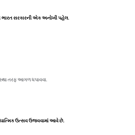
ાટે ભારત સરકારની એક અનોખી પહેલ
.
વસ્થા તરફ આગળ ધપાવવા
.
યાત્મિક ઉત્સવ ઉજવવામાં આવે છે.