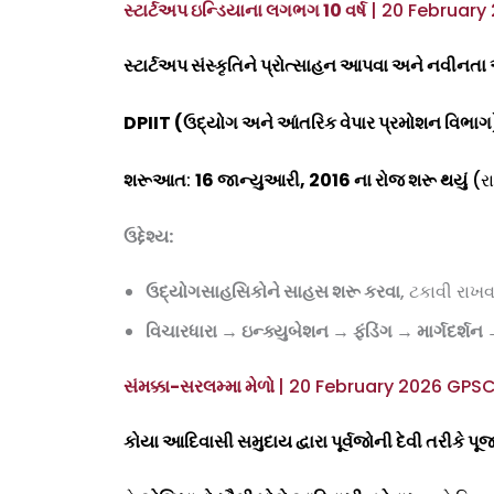
સ્ટાર્ટઅપ ઇન્ડિયાના લગભગ 10 વર્ષ
| 20 February
સ્ટાર્ટઅપ સંસ્કૃતિને પ્રોત્સાહન આપવા અને નવીન
DPIIT (
ઉદ્યોગ અને આંતરિક વેપાર પ્રમોશન વિભાગ
શરૂઆત
:
16 જાન્યુઆરી
,
2016 ના રોજ શરૂ થયું
(રા
ઉદ્દેશ્ય:
ઉદ્યોગસાહસિકોને સાહસ શરૂ કરવા
, ટકાવી રાખ
વિચારધારા
→
ઇન્ક્યુબેશન
→
ફંડિંગ
→
માર્ગદર્શન
સંમક્કા-સરલમ્મા મેળો
| 20 February 2026 GPSC
કોયા આદિવાસી સમુદાય દ્વારા પૂર્વજોની દેવી તરીકે પૂ