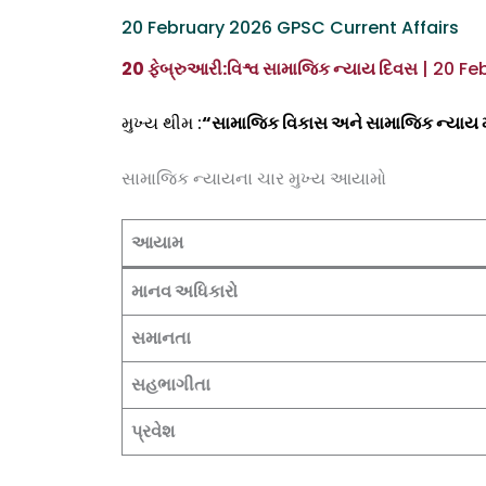
20 February 2026 GPSC Current Affairs
20 ફેબ્રુઆરી:વિશ્વ સામાજિક ન્યાય દિવસ
| 20 Fe
મુખ્ય થીમ :
“સામાજિક વિકાસ અને સામાજિક ન્યાય મા
સામાજિક ન્યાયના ચાર મુખ્ય આયામો
આયામ
માનવ અધિકારો
સમાનતા
સહભાગીતા
પ્રવેશ