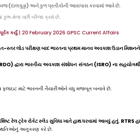
્વજ (દાલગુડ્ડા) અને કુળ પ્રતીકોની આસપાસ કરવામાં આવે છે.
ં કુંભ મેળા પછી બીજા ક્રમે છે.
વક કર્યું
| 20 February 2026 GPSC Current Affairs
ાત-સ્તર લોડ પરીક્ષણ બાદ ભારતના પ્રથમ માનવ અવકાશ ઉડાન મિશનને મ
RDO)
દ્વારા ભારતીય અવકાશ સંશોધન સંગઠન (
ISRO)
ના સહયોગથી ચં
ફ્લાઇટ માટે ભારતની તૈયારીઓને વધુ મજબૂત બનાવે છે.
શિષ્ટ રેલ ટ્રેક રોકેટ સ્લેડ સુવિધા ખાતે હાથ ધરવામાં
આવ્યું હતું
.
RTRS
હા
્થિતિઓનું અનુકરણ કરે છે.