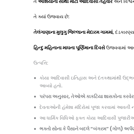
તે
એશિયાનો સૌથી મોટો આદિવાસી તહેવાર
અને વિશ્વન
તે ક્યાં ઉજવાય છે:
તેલંગાણાના મુલુગુ જિલ્લાના મેદારમ ગામમાં
, દંડકારણ્
હિન્દુ મહિનાના માઘના પૂર્ણિમાના દિવસે
ઉજવવામાં આવે
ઉત્પત્તિ:
કોયા આદિવાસી ઇતિહાસ અને દંતકથામાંથી ઉદ્ભવેલી
આવ્યો હતો.
પરંપરા અનુસાર
,
તેઓએ કાકટિયા શાસકોના કરવેરા 
દેવતાઓની હંમેશા મંદિરોમાં પૂજા કરવામાં આવતી નથ
આ ધાર્મિક વિધિઓ ફક્ત કોયા આદિવાસી પુજારીઓ દ્
ભક્તો સોના કે પૈસાને બદલે “બંગરમ” (ગોળ) અર્પણ