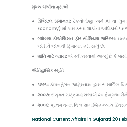
મુખ્ય ચર્ચાના મુદ્દાઓ
ડિજિટલ સમાનતા:
ટેકનોલોજી અને AI ના યુગમા
Economy) માં કામ કરતા લોકોના અધિકારો પર ભાર
ગ્લોબલ કોએલિશન ફોર સોશિયલ જસ્ટિસ:
ઇન્ટ
જોડીને જોવાની હિમાયત કરી રહ્યું છે.
શાંતિ માટે ન્યાય:
એ સ્વીકારવામાં આવ્યું છે કે જ્ય
ઐતિહાસિક સ્મૃતિ
૧૯૯૫:
કોપનહેગન જાહેરનામા દ્વારા સામાજિક વિકા
૨૦૦૭:
સંયુક્ત રાષ્ટ્ર મહાસભાએ ૨૦ ફેબ્રુઆરીને
૨૦૦૯:
પ્રથમ વખત વિશ્વ સામાજિક ન્યાય દિવસ
National Current Affairs in Gujarati 20 Fe