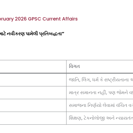
bruary 2026 GPSC Current Affairs
ટે નવીકરણ પામેલી પ્રતિબદ્ધતા”
વિગત
જાતિ, લિંગ, ધર્મ કે રાષ્ટ્રીયતા
માત્ર સમાનતા નહીં, પણ જેમને વધ
સમાજના નિર્ણયો લેવામાં વંચિત વ
શિક્ષણ, ટેકનોલોજી અને ન્યાયતં