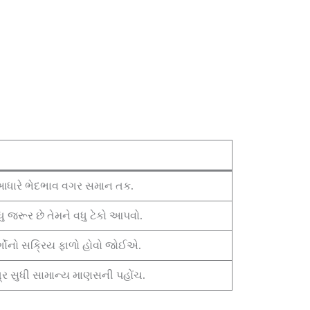
ના આધારે ભેદભાવ વગર સમાન તક.
ુ જરૂર છે તેમને વધુ ટેકો આપવો.
ર્ગોનો સક્રિય ફાળો હોવો જોઈએ.
ત્ર સુધી સામાન્ય માણસની પહોંચ.