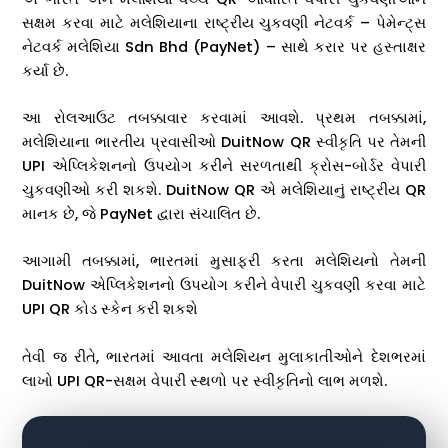
સક્ષમ કરવા માટે મલેશિયાના રાષ્ટ્રીય ચુકવણી નેટવર્ક – પેમેન્ટ્સ
નેટવર્ક મલેશિયા Sdn Bhd (PayNet) – સાથે કરાર પર હસ્તાક્ષર
કર્યા છે.
આ રોલઆઉટ તબક્કાવાર કરવામાં આવશે. પ્રથમ તબક્કામાં,
મલેશિયાના ભારતીય પ્રવાસીઓ DuitNow QR સ્વીકૃતિ પર તેમની
UPI એપ્લિકેશનનો ઉપયોગ કરીને સરળતાથી ક્રોસ-બોર્ડર વેપારી
ચુકવણીઓ કરી શકશે. DuitNow QR એ મલેશિયાનું રાષ્ટ્રીય QR
માનક છે, જે PayNet દ્વારા સંચાલિત છે.
આગામી તબક્કામાં, ભારતમાં મુસાફરી કરતા મલેશિયનો તેમની
DuitNow એપ્લિકેશનનો ઉપયોગ કરીને વેપારી ચુકવણી કરવા માટે
UPI QR કોડ સ્કેન કરી શકશે
તેવી જ રીતે, ભારતમાં આવતા મલેશિયન મુલાકાતીઓને દેશભરમાં
લાખો UPI QR-સક્ષમ વેપારી સ્થળો પર સ્વીકૃતિનો લાભ મળશે.