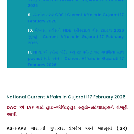
2026
પંચશીલ કરાર CDS | Current Affairs in Gujarati 17
February 2026
મેગ્નસ કાર્લસને FIDE ફ્રીસ્ટાઇલ ચેસ ટાઇટલ 2026
જીત્યું | Current Affairs in Gujarati 17 February
2026
NIPL એ ક્રોસ બોર્ડર કયું qr પેમેન્ટ માટે મલેશિયા સાથે
paynet માટે કરાર | Current Affairs in Gujarati 17
February 2026
National Current Affairs in Gujarati 17 February 2026
DAC એ IAF માટે હાઇ-એલ્ટિટ્યુડ સ્યુડો-સેટેલાઇટ્સને મંજૂરી
આપી
AS-HAPS ભારતની ગુપ્તચર, દેખરેખ અને જાસૂસી (ISR)