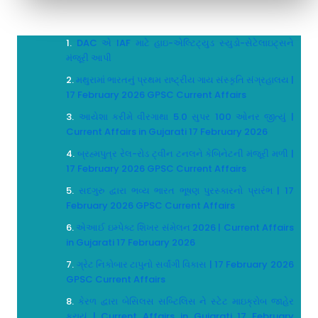
DAC એ IAF માટે હાઇ-એલ્ટિટ્યુડ સ્યુડો-સેટેલાઇટ્સને
મંજૂરી આપી
મથુરામાં ભારતનું પ્રથમ રાષ્ટ્રીય ગાય સંસ્કૃતિ સંગ્રહાલય |
17 February 2026 GPSC Current Affairs
આયેશા કરીમે વીરગાથા 5.0 સુપર 100 ઓનર જીત્યું |
Current Affairs in Gujarati 17 February 2026
બ્રહ્મપુત્ર રેલ-રોડ ટ્વીન ટનલને કેબિનેટની મંજૂરી મળી |
17 February 2026 GPSC Current Affairs
સદગુરુ દ્વારા ભવ્ય ભારત ભૂષણ પુરસ્કારનો પ્રારંભ | 17
February 2026 GPSC Current Affairs
એઆઈ ઇમ્પેક્ટ શિખર સંમેલન 2026 | Current Affairs
in Gujarati 17 February 2026
ગ્રેટ નિકોબાર ટાપુનો સર્વાંગી વિકાસ | 17 February 2026
GPSC Current Affairs
કેરળ દ્વારા બેસિલસ સબ્ટિલિસ ને સ્ટેટ માઇક્રોબ જાહેર
કરાયું | Current Affairs in Gujarati 17 February