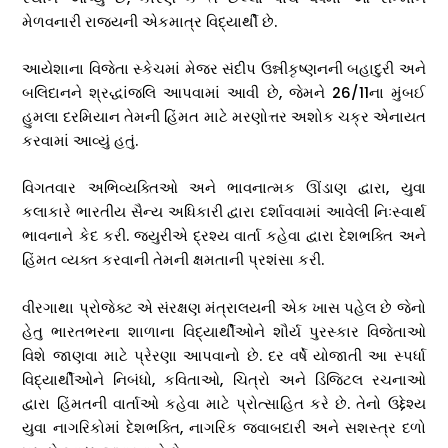
મેળવનારી રાજ્યની એકમાત્ર વિદ્યાર્થી છે.
આયેશાના વિજેતા સ્કેચમાં મેજર સંદીપ ઉન્નીકૃષ્ણનની બહાદુરી અને
બલિદાનને શ્રદ્ધાંજલિ આપવામાં આવી છે, જેમને 26/11ના મુંબઈ
હુમલા દરમિયાન તેમની હિંમત માટે મરણોત્તર અશોક ચક્ર એનાયત
કરવામાં આવ્યું હતું.
વિગતવાર અભિવ્યક્તિઓ અને ભાવનાત્મક ઊંડાણ દ્વારા, યુવા
કલાકારે ભારતીય સૈન્ય અધિકારી દ્વારા દર્શાવવામાં આવેલી નિઃસ્વાર્થ
ભાવનાને કેદ કરી. જ્યુરીએ દ્રશ્ય વાર્તા કહેવા દ્વારા દેશભક્તિ અને
હિંમત વ્યક્ત કરવાની તેમની ક્ષમતાની પ્રશંસા કરી.
વીરગાથા પ્રોજેક્ટ એ સંરક્ષણ મંત્રાલયની એક ખાસ પહેલ છે જેનો
હેતુ ભારતભરના શાળાના વિદ્યાર્થીઓને શૌર્ય પુરસ્કાર વિજેતાઓ
વિશે જાણવા માટે પ્રેરણા આપવાનો છે. દર વર્ષે યોજાતી આ સ્પર્ધા
વિદ્યાર્થીઓને નિબંધો, કવિતાઓ, ચિત્રો અને ડિજિટલ રચનાઓ
દ્વારા હિંમતની વાર્તાઓ કહેવા માટે પ્રોત્સાહિત કરે છે. તેનો ઉદ્દેશ્ય
યુવા નાગરિકોમાં દેશભક્તિ, નાગરિક જવાબદારી અને સશસ્ત્ર દળો