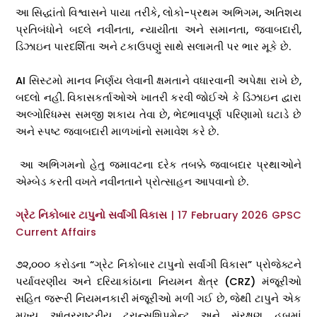
આ સિદ્ધાંતો વિશ્વાસને પાયા તરીકે, લોકો-પ્રથમ અભિગમ, અતિશય
પ્રતિબંધોને બદલે નવીનતા, ન્યાયીતા અને સમાનતા, જવાબદારી,
ડિઝાઇન પારદર્શિતા અને ટકાઉપણું સાથે સલામતી પર ભાર મૂકે છે.
AI સિસ્ટમો માનવ નિર્ણય લેવાની ક્ષમતાને વધારવાની અપેક્ષા રાખે છે,
બદલો નહીં. વિકાસકર્તાઓએ ખાતરી કરવી જોઈએ કે ડિઝાઇન દ્વારા
અલ્ગોરિધમ્સ સમજી શકાય તેવા છે, ભેદભાવપૂર્ણ પરિણામો ઘટાડે છે
અને સ્પષ્ટ જવાબદારી માળખાંનો સમાવેશ કરે છે.
આ અભિગમનો હેતુ જમાવટના દરેક તબક્કે જવાબદાર પ્રથાઓને
એમ્બેડ કરતી વખતે નવીનતાને પ્રોત્સાહન આપવાનો છે.
ગ્રેટ નિકોબાર ટાપુનો સર્વાંગી વિકાસ
| 17 February 2026 GPSC
Current Affairs
₹૭૨,૦૦૦ કરોડના “ગ્રેટ નિકોબાર ટાપુનો સર્વાંગી વિકાસ” પ્રોજેક્ટને
પર્યાવરણીય અને દરિયાકાંઠાના નિયમન ક્ષેત્ર (CRZ) મંજૂરીઓ
સહિત જરૂરી નિયમનકારી મંજૂરીઓ મળી ગઈ છે, જેથી ટાપુને એક
મુખ્ય આંતરરાષ્ટ્રીય ટ્રાન્સશિપમેન્ટ અને સંરક્ષણ હબમાં