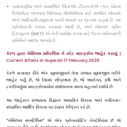
પર્યાવરણીય અને સામાજિક ચિંતાઓ: ટીકાકારોએ ~૧૬૬ ચોરસ
કિલોમીટર જંગલના વિનિમય, જૈવવિવિધતા માટે સંભવિત જોખમો
અને આદિવાસી સમુદાયો પરની અસરો પર પ્રકાશ પાડ્યો છે. આ
પ્રોજેક્ટની તપાસ કરવામાં આવી છે, અને નેશનલ ગ્રીન
ટ્રિબ્યુનલ (NGT) એ તેની સમીક્ષા કરવા માટે ઉચ્ચ-શક્તિવાળી
સમિતિને આદેશ આપ્યો છે.
કેરળ દ્વારા બેસિલસ સબ્ટિલિસ ને સ્ટેટ માઇક્રોબ જાહેર કરાયું
|
Current Affairs in Gujarati 17 February 2026
કેરળે સત્તાવાર રીતે એક સૂક્ષ્મજીવને તેના રાજ્ય સૂક્ષ્મજીવ તરીકે
જાહેર કર્યું છે, જે દેશમાં સૌપ્રથમ છે, જે આરોગ્ય, કૃષિ અને
ટકાઉપણુંમાં માઇક્રોબાયોમ સંશોધનના વધતા મહત્વને દર્શાવે છે.
આ જાહેરાત રાજ્યના વિજ્ઞાન આધારિત વિકાસ અને નવીનતા-
સંચાલિત આર્થિક વિકાસ પર ધ્યાન કેન્દ્રિત કરે છે.
“બેસિલસ સબટિલિસ” એ એક પ્રોબાયોટિક બેક્ટેરિયમ છે જે