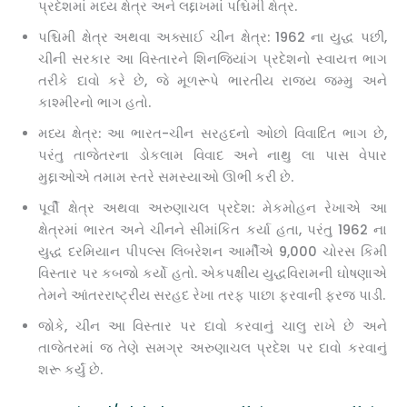
પ્રદેશમાં મધ્ય ક્ષેત્ર અને લદ્દાખમાં પશ્ચિમી ક્ષેત્ર.
પશ્ચિમી ક્ષેત્ર અથવા અક્સાઈ ચીન ક્ષેત્ર: 1962 ના યુદ્ધ પછી,
ચીની સરકાર આ વિસ્તારને શિનજિયાંગ પ્રદેશનો સ્વાયત્ત ભાગ
તરીકે દાવો કરે છે, જે મૂળરૂપે ભારતીય રાજ્ય જમ્મુ અને
કાશ્મીરનો ભાગ હતો.
મધ્ય ક્ષેત્ર: આ ભારત-ચીન સરહદનો ઓછો વિવાદિત ભાગ છે,
પરંતુ તાજેતરના ડોકલામ વિવાદ અને નાથુ લા પાસ વેપાર
મુદ્દાઓએ તમામ સ્તરે સમસ્યાઓ ઊભી કરી છે.
પૂર્વી ક્ષેત્ર અથવા અરુણાચલ પ્રદેશ: મેકમોહન રેખાએ આ
ક્ષેત્રમાં ભારત અને ચીનને સીમાંકિત કર્યા હતા, પરંતુ 1962 ના
યુદ્ધ દરમિયાન પીપલ્સ લિબરેશન આર્મીએ 9,000 ચોરસ કિમી
વિસ્તાર પર કબજો કર્યો હતો. એકપક્ષીય યુદ્ધવિરામની ઘોષણાએ
તેમને આંતરરાષ્ટ્રીય સરહદ રેખા તરફ પાછા ફરવાની ફરજ પાડી.
જોકે, ચીન આ વિસ્તાર પર દાવો કરવાનું ચાલુ રાખે છે અને
તાજેતરમાં જ તેણે સમગ્ર અરુણાચલ પ્રદેશ પર દાવો કરવાનું
શરૂ કર્યું છે.