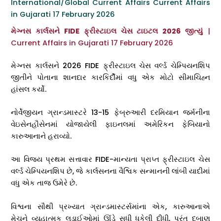
International/Global Current Affairs Current Affairs
in Gujarati 17 February 2026
મેગ્નસ કાર્લસને FIDE ફ્રીસ્ટાઇલ ચેસ ટાઇટલ 2026 જીત્યું
|
Current Affairs in Gujarati 17 February 2026
મેગ્નસ કાર્લસને 2026 FIDE ફ્રીસ્ટાઇલ ચેસ વર્લ્ડ ચેમ્પિયનશિપ
જીતીને પોતાના શાનદાર કારકિર્દીમાં વધુ એક મોટો સીમાચિહ્ન
હાંસલ કર્યો.
નોર્વેજીયન ગ્રાન્ડમાસ્ટરે 13-15 ફેબ્રુઆરી દરમિયાન જર્મનીના
વેઇસેનહૌસેનમાં યોજાયેલી ફાઇનલમાં અમેરિકન ફેબિયાનો
કારુઆનાને હરાવ્યો.
આ વિજય પ્રથમ સત્તાવાર FIDE-માન્યતા પ્રાપ્ત ફ્રીસ્ટાઇલ ચેસ
વર્લ્ડ ચેમ્પિયનશિપ છે, જે કાર્લસનના વૈશ્વિક સન્માનની લાંબી યાદીમાં
વધુ એક તાજ ઉમેરે છે.
વિશ્વના સૌથી પ્રખ્યાત ગ્રાન્ડમાસ્ટર્સમાંના એક, કારુઆનાએ
મેચને વ્યૂહાત્મક લડાઈઓમાં ઊંડે સુધી ધકેલી દીધી, પરંતુ દબાણ