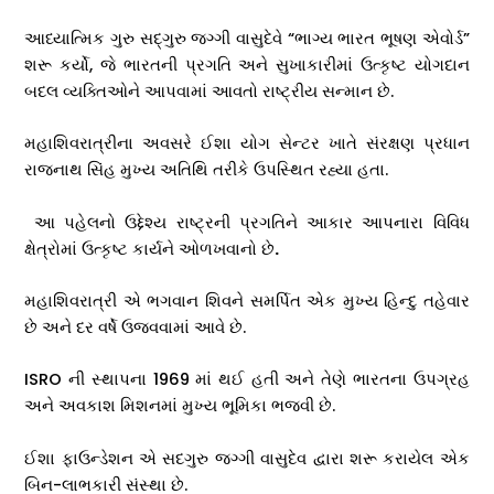
આધ્યાત્મિક ગુરુ સદ્ગુરુ જગ્ગી વાસુદેવે “ભાગ્ય ભારત ભૂષણ એવોર્ડ”
શરૂ કર્યો, જે ભારતની પ્રગતિ અને સુખાકારીમાં ઉત્કૃષ્ટ યોગદાન
બદલ વ્યક્તિઓને આપવામાં આવતો રાષ્ટ્રીય સન્માન છે.
મહાશિવરાત્રીના અવસરે ઈશા યોગ સેન્ટર ખાતે સંરક્ષણ પ્રધાન
રાજનાથ સિંહ મુખ્ય અતિથિ તરીકે ઉપસ્થિત રહ્યા હતા.
આ પહેલનો ઉદ્દેશ્ય રાષ્ટ્રની પ્રગતિને આકાર આપનારા વિવિધ
ક્ષેત્રોમાં ઉત્કૃષ્ટ કાર્યને ઓળખવાનો છે
.
મહાશિવરાત્રી એ ભગવાન શિવને સમર્પિત એક મુખ્ય હિન્દુ તહેવાર
છે અને દર વર્ષે ઉજવવામાં આવે છે.
ISRO ની સ્થાપના 1969 માં થઈ હતી અને તેણે ભારતના ઉપગ્રહ
અને અવકાશ મિશનમાં મુખ્ય ભૂમિકા ભજવી છે.
ઈશા ફાઉન્ડેશન એ સદગુરુ જગ્ગી વાસુદેવ દ્વારા શરૂ કરાયેલ એક
બિન-લાભકારી સંસ્થા છે.