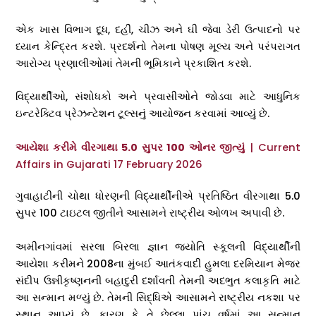
એક ખાસ વિભાગ દૂધ, દહીં, ચીઝ અને ઘી જેવા ડેરી ઉત્પાદનો પર
ધ્યાન કેન્દ્રિત કરશે. પ્રદર્શનો તેમના પોષણ મૂલ્ય અને પરંપરાગત
આરોગ્ય પ્રણાલીઓમાં તેમની ભૂમિકાને પ્રકાશિત કરશે.
વિદ્યાર્થીઓ, સંશોધકો અને પ્રવાસીઓને જોડવા માટે આધુનિક
ઇન્ટરેક્ટિવ પ્રેઝન્ટેશન ટૂલ્સનું આયોજન કરવામાં આવ્યું છે.
આયેશા કરીમે વીરગાથા 5.0 સુપર 100 ઓનર જીત્યું
| Current
Affairs in Gujarati 17 February 2026
ગુવાહાટીની ચોથા ધોરણની વિદ્યાર્થીનીએ પ્રતિષ્ઠિત વીરગાથા 5.0
સુપર 100 ટાઇટલ જીતીને આસામને રાષ્ટ્રીય ઓળખ અપાવી છે.
અમીનગાંવમાં સરલા બિરલા જ્ઞાન જ્યોતિ સ્કૂલની વિદ્યાર્થીની
આયેશા કરીમને 2008ના મુંબઈ આતંકવાદી હુમલા દરમિયાન મેજર
સંદીપ ઉન્નીકૃષ્ણનની બહાદુરી દર્શાવતી તેમની અદભુત કલાકૃતિ માટે
આ સન્માન મળ્યું છે. તેમની સિદ્ધિએ આસામને રાષ્ટ્રીય નકશા પર
સ્થાન આપ્યું છે, કારણ કે તે છેલ્લા પાંચ વર્ષમાં આ સન્માન