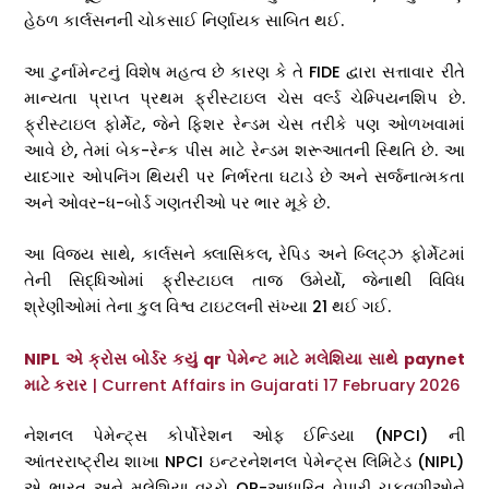
હેઠળ કાર્લસનની ચોકસાઈ નિર્ણાયક સાબિત થઈ.
આ ટુર્નામેન્ટનું વિશેષ મહત્વ છે કારણ કે તે FIDE દ્વારા સત્તાવાર રીતે
માન્યતા પ્રાપ્ત પ્રથમ ફ્રીસ્ટાઇલ ચેસ વર્લ્ડ ચેમ્પિયનશિપ છે.
ફ્રીસ્ટાઇલ ફોર્મેટ, જેને ફિશર રેન્ડમ ચેસ તરીકે પણ ઓળખવામાં
આવે છે, તેમાં બેક-રેન્ક પીસ માટે રેન્ડમ શરૂઆતની સ્થિતિ છે. આ
યાદગાર ઓપનિંગ થિયરી પર નિર્ભરતા ઘટાડે છે અને સર્જનાત્મકતા
અને ઓવર-ધ-બોર્ડ ગણતરીઓ પર ભાર મૂકે છે.
આ વિજય સાથે, કાર્લસને ક્લાસિકલ, રેપિડ અને બ્લિટ્ઝ ફોર્મેટમાં
તેની સિદ્ધિઓમાં ફ્રીસ્ટાઇલ તાજ ઉમેર્યો, જેનાથી વિવિધ
શ્રેણીઓમાં તેના કુલ વિશ્વ ટાઇટલની સંખ્યા 21 થઈ ગઈ.
NIPL એ ક્રોસ બોર્ડર કયું qr પેમેન્ટ માટે મલેશિયા સાથે paynet
માટે કરાર
| Current Affairs in Gujarati 17 February 2026
નેશનલ પેમેન્ટ્સ કોર્પોરેશન ઓફ ઈન્ડિયા (NPCI) ની
આંતરરાષ્ટ્રીય શાખા NPCI ઇન્ટરનેશનલ પેમેન્ટ્સ લિમિટેડ (NIPL)
એ ભારત અને મલેશિયા વચ્ચે QR-આધારિત વેપારી ચુકવણીઓને