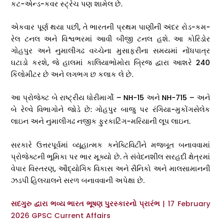
કટ-એન્ડ-કવર સ્ટ્રેચ પણ શામેલ છે.
એકવાર પૂર્ણ થયા પછી, તે ભારતની પ્રથમ પાણીની અંદર રોડ-કમ-
રેલ ટનલ અને વિશ્વભરમાં આવી બીજી ટનલ હશે. આ કોરિડોર
ગોહપુર અને નુમાલીગઢ વચ્ચેના મુસાફરીના સમયમાં નોંધપાત્ર
ઘટાડો કરશે, જે હાલમાં કાલિયાભોમોરા બ્રિજ દ્વારા આશરે 240
કિલોમીટર છે અને લગભગ છ કલાક લે છે.
આ પ્રોજેક્ટ બે રાષ્ટ્રીય ધોરીમાર્ગો – NH-15 અને NH-715 – અને
બે રેલ્વે વિભાગોને જોડે છે: ગોહપુર બાજુ પર રંગિયા-મુકોંગસેલેક
લાઇન અને નુમાલીગઢ નજીક ફુરકાટિંગ-મરિયાની લૂપ લાઇન.
સરકારે ઉત્તરપૂર્વમાં વ્યૂહાત્મક કનેક્ટિવિટીને મજબૂત બનાવવામાં
પ્રોજેક્ટની ભૂમિકા પર ભાર મૂક્યો છે. તે સંવેદનશીલ સરહદી ક્ષેત્રમાં
વેપાર વિસ્તરણ, ઔદ્યોગિક વિકાસ અને સૈનિકો અને માલસામાનની
ઝડપી હિલચાલને સરળ બનાવવાની અપેક્ષા છે.
સદગુરુ દ્વારા ભવ્ય ભારત ભૂષણ પુરસ્કારનો પ્રારંભ
| 17 February
2026 GPSC Current Affairs