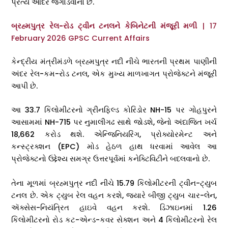
પ્રત્યે આદર જગાડવાનો છે.
બ્રહ્મપુત્ર રેલ-રોડ ટ્વીન ટનલને કેબિનેટની મંજૂરી મળી
| 17
February 2026 GPSC Current Affairs
કેન્દ્રીય મંત્રીમંડળે બ્રહ્મપુત્ર નદી નીચે ભારતની પ્રથમ પાણીની
અંદર રેલ-કમ-રોડ ટનલ, એક મુખ્ય માળખાગત પ્રોજેક્ટને મંજૂરી
આપી છે.
આ 33.7 કિલોમીટરનો ગ્રીનફિલ્ડ કોરિડોર NH-15 પર ગોહપુરને
આસામમાં NH-715 પર નુમાલીગઢ સાથે જોડશે, જેનો અંદાજિત ખર્ચ
₹18,662 કરોડ થશે. એન્જિનિયરિંગ, પ્રોક્યોરમેન્ટ અને
કન્સ્ટ્રક્શન (EPC) મોડ હેઠળ હાથ ધરવામાં આવેલ આ
પ્રોજેક્ટનો ઉદ્દેશ્ય સમગ્ર ઉત્તરપૂર્વમાં કનેક્ટિવિટીને બદલવાનો છે.
તેના મૂળમાં બ્રહ્મપુત્ર નદી નીચે 15.79 કિલોમીટરની ટ્વીન-ટ્યુબ
ટનલ છે. એક ટ્યુબ રેલ વહન કરશે, જ્યારે બીજી ટ્યુબ ચાર-લેન,
ઍક્સેસ-નિયંત્રિત હાઇવે વહન કરશે. ડિઝાઇનમાં 1.26
કિલોમીટરનો રોડ કટ-એન્ડ-કવર સેક્શન અને 4 કિલોમીટરનો રેલ