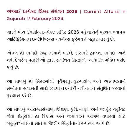
એઆઈ ઇમ્પેક્ટ શિખર સંમેલન 2026
| Current Affairs in
Gujarati 17 February 2026
ભારતે પાંચ દિવસીય ઇમ્પેક્ટ સમિટ 2026 પહેલા તેનું પ્રથમ વ્યાપક
આર્ટિફિશિયલ ઇન્ટેલિજન્સ ગવર્નન્સ ફ્રેમવર્ક બહાર પાડ્યું છે.
એકલ AI કાયદો રજૂ કરવાને બદલે, સરકારે હાલના કાયદા અને
નવી દેખરેખ પદ્ધતિઓ દ્વારા સમર્થિત સિદ્ધાંતો-આધારિત મોડેલ પસંદ
કર્યું છે.
આ માળખું AI સિસ્ટમોમાં પૂર્વગ્રહ, દુરુપયોગ અને અસ્પષ્ટતાને
સંબોધતા સલામતી સાથે ઝડપી તકનીકી નવીનતાને સંતુલિત કરવાનો
પ્રયાસ કરે છે.
આ માળખું આરોગ્યસંભાળ, શિક્ષણ, કૃષિ, નાણાં અને જાહેર વહીવટ
જેવા ક્ષેત્રોમાં AI વિકાસ અને જમાવટને આગળ વધારવા માટે
“સૂત્રો” નામના સાત માર્ગદર્શક સિદ્ધાંતોની રૂપરેખા આપે છે.