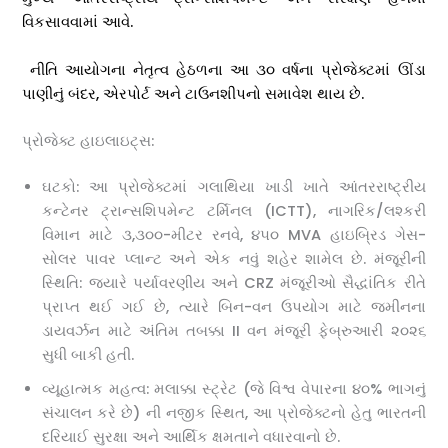
વિકસાવવામાં આવે.
નીતિ આયોગના નેતૃત્વ હેઠળના આ ૩૦ વર્ષના પ્રોજેક્ટમાં ઊંડા
પાણીનું બંદર, એરપોર્ટ અને ટાઉનશીપનો સમાવેશ થાય છે.
પ્રોજેક્ટ હાઇલાઇટ્સ:
ઘટકો: આ પ્રોજેક્ટમાં ગલાથિયા ખાડી ખાતે આંતરરાષ્ટ્રીય
કન્ટેનર ટ્રાન્સશિપમેન્ટ ટર્મિનલ (ICTT), નાગરિક/લશ્કરી
વિમાન માટે ૩,૩૦૦-મીટર રનવે, ૪૫૦ MVA હાઇબ્રિડ ગેસ-
સોલર પાવર પ્લાન્ટ અને એક નવું શહેર શામેલ છે. મંજૂરીની
સ્થિતિ: જ્યારે પર્યાવરણીય અને CRZ મંજૂરીઓ સૈદ્ધાંતિક રીતે
પ્રાપ્ત થઈ ગઈ છે, ત્યારે બિન-વન ઉપયોગ માટે જમીનના
ડાયવર્ઝન માટે અંતિમ તબક્કા II વન મંજૂરી ફેબ્રુઆરી ૨૦૨૬
સુધી બાકી હતી.
વ્યૂહાત્મક મહત્વ: મલાક્કા સ્ટ્રેટ (જે વિશ્વ વેપારના ૪૦% ભાગનું
સંચાલન કરે છે) ની નજીક સ્થિત, આ પ્રોજેક્ટનો હેતુ ભારતની
દરિયાઈ સુરક્ષા અને આર્થિક ક્ષમતાને વધારવાનો છે.