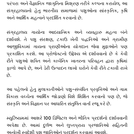
પરંપરા અને વૈજ્ઞાનિક જાગૃતિના મિશ્રણ તરીકે કલ્પના કરાયેલ, આ
સંગ્રહાલયનો હેતુ ભારતીય સમાજમાં પશુઓના સાંસ્કૃતિક, કૃષિ
અને આર્થિક મહત્વને પ્રદર્શિત કરવાનો છે.
સંગ્રહાલય ગાયોના આધ્યાત્મિક અને વ્યવહારુ મહત્વ બંને
દર્શાવશે. તે પશુ સંરક્ષણ, ટકાઉ ખેતી પદ્ધતિઓ અને ગ્રામીણ
આજીવિકામાં ગાયના પ્રાણીઓના યોગદાન જેવા મુદ્દાઓને પણ
પ્રકાશિત કરશે. આ પ્રોજેક્ટનો ઉદ્દેશ્ય એ દર્શાવવાનો છે કે કેવી
રીતે પશુઓ શક્તિ અને કાર્બનિક ખાતરના પરિવહન દ્વારા કૃષિમાં
ફાળો આપે છે, અને ડેરી ઉત્પાદન લાખો ઘરોને કેવી રીતે ટકાવી રાખે
છે.
આ પહેલનો હેતુ મુલાકાતીઓને પશુ-સંબંધિત પ્રવૃત્તિઓ અને ગામ
વિકાસ વચ્ચેના આર્થિક જોડાણો વિશે શિક્ષિત કરવાનો પણ છે, જે
સંસ્કૃતિ અને વિજ્ઞાન પર આધારિત સંતુલિત વાર્તા રજૂ કરે છે.
મ્યુઝિયમમાં આશરે 100 ડિજિટલ અને ભૌતિક પ્રદર્શનો દર્શાવવાની
અપેક્ષા છે. આમાં દુર્લભ અને લુપ્તપ્રાય પ્રજાતિઓ સહિતની
અનોખી સ્વદેશી પશુ જાતિઓનું પ્રદર્શન કરવામાં આવશે.