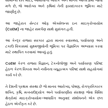
સામાન્ય રીતે માટી, આથોવાળા ખોરાક અને માનવ આંતરડામાં જોવા
મળે છે, જે આરોગ્ય અને કૃષિમાં તેની ફાયદાકારક ભૂમિકા માટે
જાણીતું છે.
આ જાહેરાત સેન્ટર ઓફ એક્સેલન્સ ઇન માઇક્રોબાયોમ
(CoEM) ના જાહેર સમર્પણ સાથે સુસંગત હતી.
આ કેન્દ્ર રાજ્ય સરકાર દ્વારા માનવ સ્વાસ્થ્ય, પર્યાવરણ અને
ટકાઉ વિકાસમાં સુક્ષ્મજીવોની ભૂમિકા પર વૈજ્ઞાનિક અભ્યાસ કરવા
માટે સ્થાપિત કરવામાં આવ્યું હતું.
CoEM કેરળ રાજ્ય વિજ્ઞાન, ટેકનોલોજી અને પર્યાવરણ પરિષદ
હેઠળ કેરળ વિકાસ અને નવીનતા વ્યૂહાત્મક પરિષદ સાથે સહયોગમાં
કાર્ય કરે છે.
તે દેશની પ્રથમ સંસ્થા છે જે માનવ આરોગ્ય, પોષણ, રોગપ્રતિકારક
શક્તિ, કૃષિ, મત્સ્યઉદ્યોગ અને પર્યાવરણીય સંરક્ષણ જેવા વિવિધ
ક્ષેત્રોમાં માઇક્રોબાયોમ-આધારિત અનુવાદ સંશોધનને એક છત
હેઠળ એકીકૃત કરે છે.