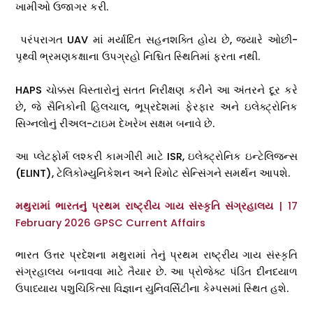
ખામીઓ ઉજાગર કરી.
પરંપરાગત UAV માં મર્યાદિત સહનશક્તિ હોય છે, જ્યારે ઓછી-
પૃથ્વી ભ્રમણકક્ષાના ઉપગ્રહો નિશ્ચિત સ્થિતિમાં ફરતા નથી.
HAPS ચોક્કસ વિસ્તારોનું સતત નિરીક્ષણ કરીને આ અંતરને દૂર કરે
છે, જે સૈનિકોની હિલચાલ, ભૂપ્રદેશમાં ફેરફાર અને ઇલેક્ટ્રોનિક
સિગ્નલોનું રીઅલ-ટાઇમ દેખરેખ સક્ષમ બનાવે છે.
આ પ્લેટફોર્મ લશ્કરી કામગીરી માટે ISR, ઇલેક્ટ્રોનિક ઇન્ટેલિજન્સ
(ELINT), ટેલિકોમ્યુનિકેશન અને રિમોટ સેન્સિંગને સમર્થન આપશે.
મથુરામાં ભારતનું પ્રથમ રાષ્ટ્રીય ગાય સંસ્કૃતિ સંગ્રહાલય
| 17
February 2026 GPSC Current Affairs
ભારત ઉત્તર પ્રદેશના મથુરામાં તેનું પ્રથમ રાષ્ટ્રીય ગાય સંસ્કૃતિ
સંગ્રહાલય બનાવવા માટે તૈયાર છે. આ પ્રોજેક્ટ પંડિત દીનદયાળ
ઉપાધ્યાય પશુચિકિત્સા વિજ્ઞાન યુનિવર્સિટીના કેમ્પસમાં સ્થિત હશે.