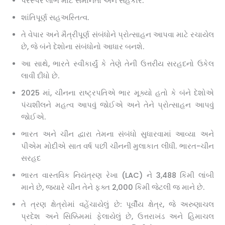
પરસ્પર લાભ માટે સમાનતા અને સહકાર.
શાંતિપૂર્ણ સહઅસ્તિત્વ.
તે વેપાર અને મૈત્રીપૂર્ણ સંબંધોને પ્રોત્સાહન આપવા માટે રચાયેલ
છે, જે બંને દેશોના સંબંધોનો આધાર બનશે.
આ સાથે, ભારતે સ્વીકાર્યું કે તેણે તેની ઉત્તરીય સરહદનો ઉકેલ
લાવી દીધો છે.
2025 માં, ચીનના રાષ્ટ્રપતિએ ભાર મૂક્યો હતો કે બંને દેશોએ
પંચશીલને મહત્વ આપવું જોઈએ અને તેને પ્રોત્સાહન આપવું
જોઈએ.
ભારત અને ચીન દ્વારા તેમના સંબંધો સુધારવામાં આવ્યા અને
પીએમ મોદીએ સાત વર્ષ પછી ચીનની મુલાકાત લીધી. ભારત-ચીન
સરહદ
ભારત વાસ્તવિક નિયંત્રણ રેખા (LAC) ને 3,488 કિમી લાંબી
માને છે, જ્યારે ચીન તેને ફક્ત 2,000 કિમી જેટલી જ માને છે.
તે ત્રણ ક્ષેત્રોમાં વહેંચાયેલું છે: પૂર્વીય ક્ષેત્ર, જે અરુણાચલ
પ્રદેશ અને સિક્કિમમાં ફેલાયેલું છે, ઉત્તરાખંડ અને હિમાચલ