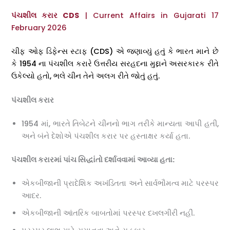
પંચશીલ કરાર CDS
| Current Affairs in Gujarati 17
February 2026
ચીફ ઓફ ડિફેન્સ સ્ટાફ (CDS) એ જણાવ્યું હતું કે ભારત માને છે
કે 1954 ના પંચશીલ કરારે ઉત્તરીય સરહદના મુદ્દાને અસરકારક રીતે
ઉકેલ્યો હતો, ભલે ચીન તેને અલગ રીતે જોતું હતું.
પંચશીલ કરાર
1954 માં, ભારતે તિબેટને ચીનનો ભાગ તરીકે માન્યતા આપી હતી,
અને બંને દેશોએ પંચશીલ કરાર પર હસ્તાક્ષર કર્યા હતા.
પંચશીલ કરારમાં પાંચ સિદ્ધાંતો દર્શાવવામાં આવ્યા હતા:
એકબીજાની પ્રાદેશિક અખંડિતતા અને સાર્વભૌમત્વ માટે પરસ્પર
આદર.
એકબીજાની આંતરિક બાબતોમાં પરસ્પર દખલગીરી નહીં.