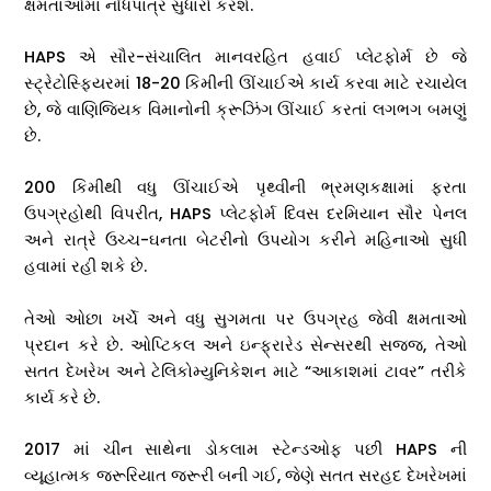
ક્ષમતાઓમાં નોંધપાત્ર સુધારો કરશે.
HAPS એ સૌર-સંચાલિત માનવરહિત હવાઈ પ્લેટફોર્મ છે જે
સ્ટ્રેટોસ્ફિયરમાં 18-20 કિમીની ઊંચાઈએ કાર્ય કરવા માટે રચાયેલ
છે, જે વાણિજ્યિક વિમાનોની ક્રૂઝિંગ ઊંચાઈ કરતાં લગભગ બમણું
છે.
200 કિમીથી વધુ ઊંચાઈએ પૃથ્વીની ભ્રમણકક્ષામાં ફરતા
ઉપગ્રહોથી વિપરીત, HAPS પ્લેટફોર્મ દિવસ દરમિયાન સૌર પેનલ
અને રાત્રે ઉચ્ચ-ઘનતા બેટરીનો ઉપયોગ કરીને મહિનાઓ સુધી
હવામાં રહી શકે છે.
તેઓ ઓછા ખર્ચે અને વધુ સુગમતા પર ઉપગ્રહ જેવી ક્ષમતાઓ
પ્રદાન કરે છે. ઓપ્ટિકલ અને ઇન્ફ્રારેડ સેન્સરથી સજ્જ, તેઓ
સતત દેખરેખ અને ટેલિકોમ્યુનિકેશન માટે “આકાશમાં ટાવર” તરીકે
કાર્ય કરે છે.
2017 માં ચીન સાથેના ડોકલામ સ્ટેન્ડઓફ પછી HAPS ની
વ્યૂહાત્મક જરૂરિયાત જરૂરી બની ગઈ, જેણે સતત સરહદ દેખરેખમાં