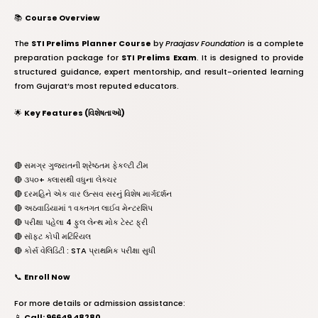
📚
Course Overview
The
STI Prelims Planner Course
by
Praajasv Foundation
is a complete
preparation package for
STI Prelims Exam
. It is designed to provide
structured guidance, expert mentorship, and result-oriented learning
from Gujarat’s most reputed educators.
🌟
Key Features (વિશેષતાઓ)
🔴 સમગ્ર ગુજરાતની શ્રેષ્ઠતમ ફેકલ્ટી ટીમ
🔴 ૩૫૦+ ક્લાસથી વધુના લેક્ચર
🔴 દરમહિને એક વાર ઉત્સવ સરનું વિશેષ માર્ગદર્શન
🔴 અઠવાડિયામાં ૧ વક્તગત લાઈવ મેન્ટરશિપ
🔴 પરીક્ષા પહેલા 4 ફુલ લેન્થ મોક ટેસ્ટ ફ્રી
🔴 સૉફ્ટ કોપી મટિરિયલ
🔴 કોર્સ વેલિડિટી : STA પ્રાથમિક પરીક્ષા સુધી
📞
Enroll Now
For more details or admission assistance:
📱
Call: 96649 48280