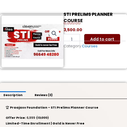
STI PRELIMS PLANNER
Home
/
Courses
/ STI PRELIMS PLANNER COURSE
COURSE
6,999.00
Original
Current
3,500.00
price
price
STI
Add to cart
was:
is:
PRELIMS
Category
Courses
PLANNER
₹6,999.00.
₹3,500.00.
COURSE
quantity
Description
Reviews (0)
🏆
Praajasv Foundation – STI Prelims Planner Course
Offer Price:
₹6,999
(₹13,999)
Limited-Time Enrollment | Gold is Never Free